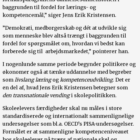
baggrunden til fordel for lærings- og
kompetencemål,” siger Jens Erik Kristensen.
”Demokrati, medborgerskab og dét at udvikle sig
som menneske blev altså trængt i baggrunden til
fordel for spørgsmålet om, hvordan vi bedst kan
forberede sig til arbejdsmarkedet,” pointerer han.
I nogenlunde samme periode begynder politikere og
økonomer også at tænke uddannelse med begreber
som
livslang læring
og
kompetenceudvikling
. Det er
en del af, hvad Jens Erik Kristensen betegner som
den transnationale vending
i skolepolitikken.
Skoleelevers færdigheder skal nu måles i store
standardiserede og internationalt sammenlignelige
undersøgelser som bl.a. OECD’s PISA-undersøgelser.
Formålet er at sammenligne kompetenceniveauet
hos skoleelever på tværs af nationale skel og