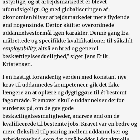
ustyrlige, og at arbejdsmarkedet er blevet
uforudsigeligt. Og med globaliseringen af
økonomien bliver arbejdsmarkedet mere flydende
end nogensinde. Derfor skifter overordnede
uddannelsesformål igen karakter. Denne gang fra
målrettede og specifikke kvalifikationer til såkaldt
employability
, altså en bred og generel
beskæftigelsesduelighed,” siger Jens Erik
Kristensen.
I en hastigt foranderlig verden med konstant nye
krav til uddannedes kompetencer gik det ikke
længere an at oplære og dygtiggøre til ét bestemt
fagområde. Fremover skulle uddannelser derfor
vurderes på, om de gav gode
beskæftigelsesmuligheder, snarere end om de
kvalificerede til bestemte jobs. Kravet var en bedre og
mere fleksibel tilpasning mellem uddannelser og
arbejdsmarked, som det også hedder i det aktuelle