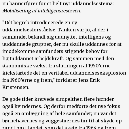
nu bannerfører for et helt nyt uddannelsestema:
Mobilisering af intelligensreserven
.
”Dét begreb introducerede en ny
uddannelsesforståelse. Tanken var jo, at der i
samfundet befandt sig uudnyttet intelligens og
uuddannede grupper, der nu skulle uddannes for at
imødekomme samfundets stigende behov for
højtuddannet arbejdskraft. Og sammen med den
økonomiske vækst fra slutningen af 1950’erne
kickstartede det en veritabel uddannelseseksplosion
fra 1960’erne og frem,” forklarer Jens Erik
Kristensen.
De gode tider krævede simpelthen flere hænder -
også kvindernes. Og derfor medførte det nye fokus
også en omlægning af hele samfundet; nu var det
børnehavernes og vuggestuernes tur til at skyde op
rundt om i landet, som det skete fra 1964 og frem.