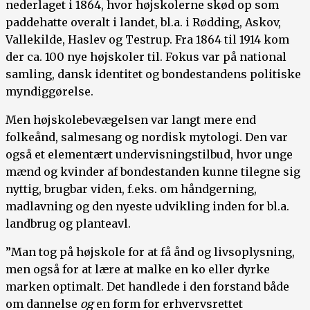
nederlaget i 1864, hvor højskolerne skød op som
paddehatte overalt i landet, bl.a. i Rødding, Askov,
Vallekilde, Haslev og Testrup. Fra 1864 til 1914 kom
der ca. 100 nye højskoler til. Fokus var på national
samling, dansk identitet og bondestandens politiske
myndiggørelse.
Men højskolebevægelsen var langt mere end
folkeånd, salmesang og nordisk mytologi. Den var
også et elementært undervisningstilbud, hvor unge
mænd og kvinder af bondestanden kunne tilegne sig
nyttig, brugbar viden, f.eks. om håndgerning,
madlavning og den nyeste udvikling inden for bl.a.
landbrug og planteavl.
”Man tog på højskole for at få ånd og livsoplysning,
men også for at lære at malke en ko eller dyrke
marken optimalt. Det handlede i den forstand både
om dannelse
og
en form for erhvervsrettet