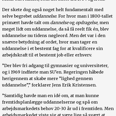
Der skete dog også noget helt fundamentalt med
selve begrebet
uddannelse
. For hvor man i 1800-tallet
primært havde talt om
dannelse
og
opdragelse
, men
meget lidt om uddannelse, da så få reelt fik én, blev
uddannelse nu tidens nøgleord. Men det var i den
snævre betydning af ordet, hvor man tager en
uddannelse i et bestemt fag for at kvalificere sin
arbejdskraft til et bestemt job eller erhverv.
”Der blev fri adgang til gymnasier og universiteter,
og i 1969 indførte man SU’en. Regeringen håbede
herigennem at skabe mere ”lighed gennem
uddannelse”,” forklarer Jens Erik Kristensen.
”Samtidig havde man en idé om, at man kunne
fremtidsplanlægge uddannelserne og spå om
arbejdsmarkedets behov 20-30 år ud i fremtiden. Men
arbejdsmarkedet viste sig at være lige så svært at