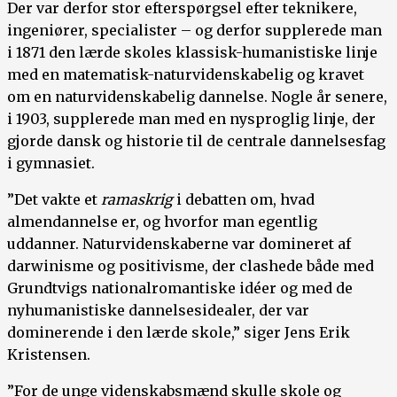
Der var derfor stor efterspørgsel efter teknikere,
ingeniører, specialister – og derfor supplerede man
i 1871 den lærde skoles klassisk-humanistiske linje
med en matematisk-naturvidenskabelig og kravet
om en naturvidenskabelig dannelse. Nogle år senere,
i 1903, supplerede man med en nysproglig linje, der
gjorde dansk og historie til de centrale dannelsesfag
i gymnasiet.
”Det vakte et
ramaskrig
i debatten om, hvad
almendannelse er, og hvorfor man egentlig
uddanner. Naturvidenskaberne var domineret af
darwinisme og positivisme, der clashede både med
Grundtvigs nationalromantiske idéer og med de
nyhumanistiske dannelsesidealer, der var
dominerende i den lærde skole,” siger Jens Erik
Kristensen.
”For de unge videnskabsmænd skulle skole og