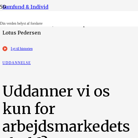
Samfund & Individ
Foto: Ebbe Andersen/Ritzau Scanpix. Illustration:
Din verden belyst af forskere
Lotus Pedersen
Lyt til historien
UDDANNELSE
Uddanner vi os
kun for
arbejdsmarkedets