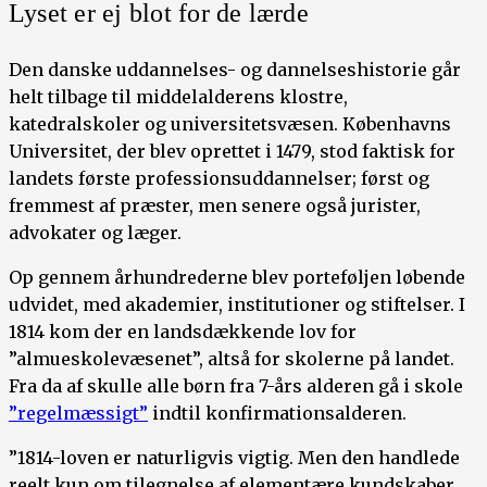
Lyset er ej blot for de lærde
Den danske uddannelses- og dannelseshistorie går
helt tilbage til middelalderens klostre,
katedralskoler og universitetsvæsen. Københavns
Universitet, der blev oprettet i 1479, stod faktisk for
landets første professionsuddannelser; først og
fremmest af præster, men senere også jurister,
advokater og læger.
Op gennem århundrederne blev porteføljen løbende
udvidet, med akademier, institutioner og stiftelser. I
1814 kom der en landsdækkende lov for
”almueskolevæsenet”, altså for skolerne på landet.
Fra da af skulle alle børn fra 7-års alderen gå i skole
”regelmæssigt”
indtil konfirmationsalderen.
”1814-loven er naturligvis vigtig. Men den handlede
reelt kun om tilegnelse af elementære kundskaber