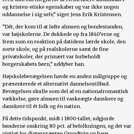
og kristen-etiske egenskaber og var ikke nogen
uddannelse i sig selv,” siger Jens Erik Kristensen.
”Dét, der kom til at løfte almuen og bondestanden,
var højskolerne. De dukkede op fra 1840’erne og
frem som en reaktion på datidens lærde skole, den
sorte skole, og på realskolerne samt de fine
privatskoler, der primært var forbeholdt
borgerskabets børn,” uddyber han.
Højskolebevægelsen havde en anden målgruppe og
præsenterede et alternativt dannelsestilbud.
Bevægelsen skulle som del af en nationalromantisk
vækkelse, gøre almuen til vaskeægte danskere og
danskere til ét folk og én nation.
På dette tidspunkt, midt i 1800-tallet, udgjorde
bønderne omkring 80 pct. af befolkningen, og det var
vigtigt for digterpræsten Grundtvig og hans