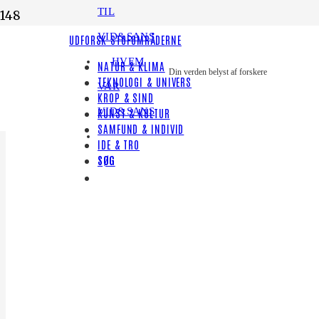
TIL
VID&SANS
UDFORSK STOFOMRÅDERNE
HVEM
NATUR & KLIMA
Din verden belyst af forskere
TEKNOLOGI & UNIVERS
VAR
KROP & SIND
VID&SANS
KUNST & KULTUR
SAMFUND & INDIVID
IDE & TRO
SØG