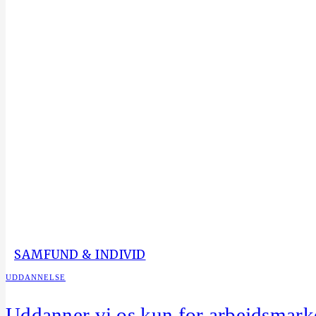
SAMFUND & INDIVID
UDDANNELSE
Uddanner vi os kun for arbejdsmark