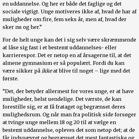
en uddannelse. Og her er både det faglige og det
sociale vigtigt. Unge motiveres ikke af, hvad de har af
muligheder om fire, fem seks år, men af, hvad der
sker nu og her.”
For de helt unge kan det i sig selv være skræmmende
at låse sig fast i et bestemt uddannelses- eller
karrierespor. Det er netop en af årsagerne til, at det
almene gymnasium er så populært. Fordi du kan
være sikker på
ikke
at blive til noget – lige med det
første.
”Det, der betyder allermest for vores unge, er at have
muligheder, helst uendelige. Det værste, de kan
forestille sig, er at få frataget og begrænset deres
mulighedsrum. Og når man fra politisk side forsøger
at tvinge unge mellem 18 og 20 til at vælge en
bestemt uddannelse, opleves det som netop det; at de
får indsnævret og begrænset det mest fantastiske og