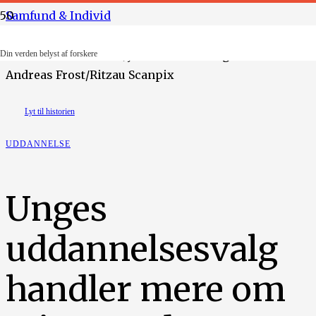
Samfund & Individ
Illustration: Maiken Jyndevad Stenvang Foto: Mads
Din verden belyst af forskere
Andreas Frost/Ritzau Scanpix
Lyt til historien
UDDANNELSE
Unges
uddannelsesvalg
handler mere om