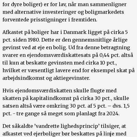
for dyre boliger) er for lav, når man sammenligner
med alternative investeringer og boligmarkedets
forventede prisstigninger i fremtiden.
Afkastet på boliger har i Danmark ligget på cirka 5
pct. siden 1980. Dette er den gennemsnitlige årlige
gevinst ved at eje en bolig. Ud fra denne betragtning
svarer en ejendomsværdiskattesats på 0,44 pct. altså
til kun at beskatte gevinsten med cirka 10 pct.,
hvilket er væsentligt lavere end for eksempel skat på
arbejdsindkomst og aktiegevinster.
Hvis ejendomsværdiskatten skulle flugte med
skatten på kapitalindkomst på cirka 30 pct., skulle
satsen altså være omkring 30 pct. af 5 pct. – dvs. 1,5
pct. - tre gange så meget som planlagt fra 2024.
Det såkaldte ’vandrette lighedsprincip’ tilsiger, at
afkastet ved ejerboliger bør beskattes på linje med