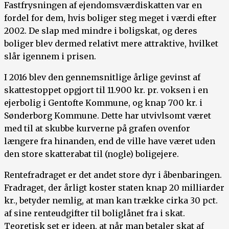
Fastfrysningen af ejendomsværdiskatten var en
fordel for dem, hvis boliger steg meget i værdi efter
2002. De slap med mindre i boligskat, og deres
boliger blev dermed relativt mere attraktive, hvilket
slår igennem i prisen.
I 2016 blev den gennemsnitlige årlige gevinst af
skattestoppet opgjort til 11.900 kr. pr. voksen i en
ejerbolig i Gentofte Kommune, og knap 700 kr. i
Sønderborg Kommune. Dette har utvivlsomt været
med til at skubbe kurverne på grafen ovenfor
længere fra hinanden, end de ville have været uden
den store skatterabat til (nogle) boligejere.
Rentefradraget er det andet store dyr i åbenbaringen.
Fradraget, der årligt koster staten knap 20 milliarder
kr., betyder nemlig, at man kan trække cirka 30 pct.
af sine renteudgifter til boliglånet fra i skat.
Teoretisk set er ideen, at når man betaler skat af