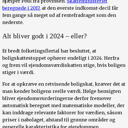
hjælper Poul fra provinsen.
Skatteministeriet
beregnede i 2017
, at den øverste indkomst-decil får
fem gange så meget ud af rentefradraget som den
nederste.
Alt bliver godt i 2024 – eller?
Et bredt folketingsflertal har besluttet, at
boligskattestoppet ophører endeligt i 2024. Herfra
og frem vil ejendomsværdiskatten stige, hvis boligen
stiger i værdi.
For at opkræve en retvisende boligskat, kræver det at
man kender boligens reelle værdi. Ifølge hensigten
bliver ejendomsvurderingerne derfor fremover
automatisk beregnet med matematiske modeller, der
kan inddrage relevante faktorer for værdien, såsom
priser i nabolaget, afstand til grønne områder og
generelle karakteristika for ejendommen.