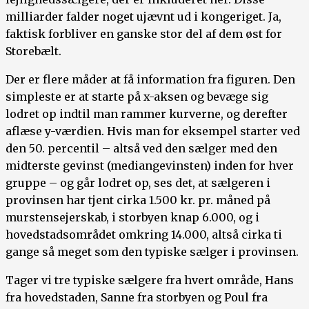
milliarder falder noget ujævnt ud i kongeriget. Ja,
faktisk forbliver en ganske stor del af dem øst for
Storebælt.
Der er flere måder at få information fra figuren. Den
simpleste er at starte på x-aksen og bevæge sig
lodret op indtil man rammer kurverne, og derefter
aflæse y-værdien. Hvis man for eksempel starter ved
den 50. percentil – altså ved den sælger med den
midterste gevinst (mediangevinsten) inden for hver
gruppe – og går lodret op, ses det, at sælgeren i
provinsen har tjent cirka 1.500 kr. pr. måned på
murstensejerskab, i storbyen knap 6.000, og i
hovedstadsområdet omkring 14.000, altså cirka ti
gange så meget som den typiske sælger i provinsen.
Tager vi tre typiske sælgere fra hvert område, Hans
fra hovedstaden, Sanne fra storbyen og Poul fra