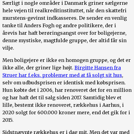
Særligt i nogle områder i Danmark griner sælgerne
hele vejen til realkreditinstituttet, når den skattefri
murstens-gevinst indkasseres. De sender en venlig
tanke til Anders Fogh og andre politikere, der i
årevis har haft berøringsangst over for boligejerne,
denne mystiske, magtfulde gruppe, der altid får sin
vilje.
Men boligejere er ikke en homogen gruppe, og det er
ikke alle, der griner lige højt.
Birgitte Hansen fra
Struer har f.eks. problemer med at få solgt sit hus
,
selv om udbudsprisen er identisk med købsprisen.
Hun købte det i 2006, har renoveret det for en million
og har haft det til salg siden 2017. Samtidig blev et
lille, bestemt ikke renoveret, rækkehus i Aarhus, i
2020 solgt for 600.000 kroner mere, end det gik for i
2015.
Sidstnævnte rækkehus er i dag mit. Men det var med