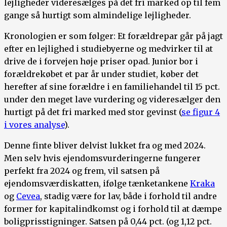
lejligheder videresælges på det fri marked op til fem
gange så hurtigt som almindelige lejligheder.
Kronologien er som følger: Et forældrepar går på jagt
efter en lejlighed i studiebyerne og medvirker til at
drive de i forvejen høje priser opad. Junior bor i
forældrekøbet et par år under studiet, køber det
herefter af sine forældre i en familiehandel til 15 pct.
under den meget lave vurdering og videresælger den
hurtigt på det fri marked med stor gevinst (
se figur 4
i vores analyse
).
Denne finte bliver delvist lukket fra og med 2024.
Men selv hvis ejendomsvurderingerne fungerer
perfekt fra 2024 og frem, vil satsen på
ejendomsværdiskatten, ifølge tænketankene
Kraka
og
Cevea
, stadig være for lav, både i forhold til andre
former for kapitalindkomst og i forhold til at dæmpe
boligprisstigninger. Satsen på 0,44 pct. (og 1,12 pct.