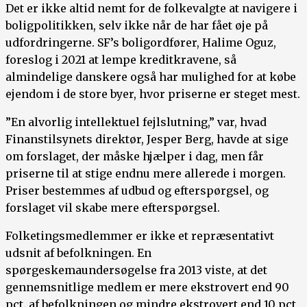
Det er ikke altid nemt for de folkevalgte at navigere i
boligpolitikken, selv ikke når de har fået øje på
udfordringerne. SF’s boligordfører, Halime Oguz,
foreslog i 2021 at lempe kreditkravene, så
almindelige danskere også har mulighed for at købe
ejendom i de store byer, hvor priserne er steget mest.
”En alvorlig intellektuel fejlslutning,” var, hvad
Finanstilsynets direktør, Jesper Berg, havde at sige
om forslaget, der måske hjælper i dag, men får
priserne til at stige endnu mere allerede i morgen.
Priser bestemmes af udbud og efterspørgsel, og
forslaget vil skabe mere efterspørgsel.
Folketingsmedlemmer er ikke et repræsentativt
udsnit af befolkningen. En
spørgeskemaundersøgelse fra 2013 viste, at det
gennemsnitlige medlem er mere ekstrovert end 90
pct. af befolkningen og mindre ekstrovert end 10 pct.