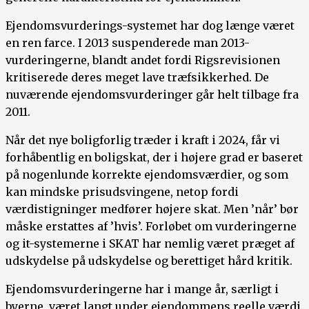
Ejendomsvurderings-systemet har dog længe været
en ren farce. I 2013 suspenderede man 2013-
vurderingerne, blandt andet fordi Rigsrevisionen
kritiserede deres meget lave træfsikkerhed. De
nuværende ejendomsvurderinger går helt tilbage fra
2011.
Når det nye boligforlig træder i kraft i 2024, får vi
forhåbentlig en boligskat, der i højere grad er baseret
på nogenlunde korrekte ejendomsværdier, og som
kan mindske prisudsvingene, netop fordi
værdistigninger medfører højere skat. Men ’når’ bør
måske erstattes af ’hvis’. Forløbet om vurderingerne
og it-systemerne i SKAT har nemlig været præget af
udskydelse på udskydelse og berettiget hård kritik.
Ejendomsvurderingerne har i mange år, særligt i
byerne, været langt under ejendommens reelle værdi.