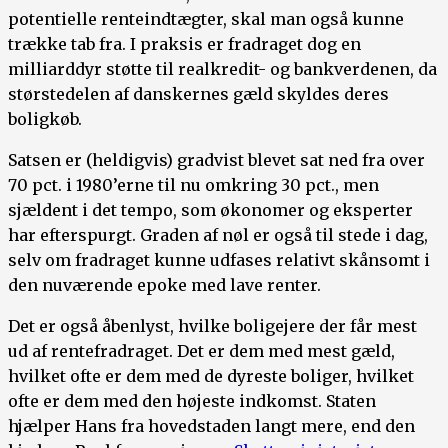
potentielle renteindtægter, skal man også kunne
trække tab fra. I praksis er fradraget dog en
milliarddyr støtte til realkredit- og bankverdenen, da
størstedelen af danskernes gæld skyldes deres
boligkøb.
Satsen er (heldigvis) gradvist blevet sat ned fra over
70 pct. i 1980’erne til nu omkring 30 pct., men
sjældent i det tempo, som økonomer og eksperter
har efterspurgt. Graden af nøl er også til stede i dag,
selv om fradraget kunne udfases relativt skånsomt i
den nuværende epoke med lave renter.
Det er også åbenlyst, hvilke boligejere der får mest
ud af rentefradraget. Det er dem med mest gæld,
hvilket ofte er dem med de dyreste boliger, hvilket
ofte er dem med den højeste indkomst. Staten
hjælper Hans fra hovedstaden langt mere, end den