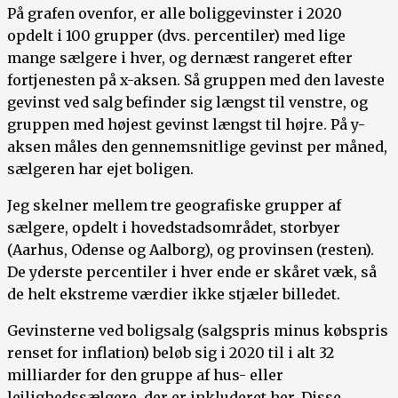
På grafen ovenfor, er alle boliggevinster i 2020
opdelt i 100 grupper (dvs. percentiler) med lige
mange sælgere i hver, og dernæst rangeret efter
fortjenesten på x-aksen. Så gruppen med den laveste
gevinst ved salg befinder sig længst til venstre, og
gruppen med højest gevinst længst til højre. På y-
aksen måles den gennemsnitlige gevinst per måned,
sælgeren har ejet boligen.
Jeg skelner mellem tre geografiske grupper af
sælgere, opdelt i hovedstadsområdet, storbyer
(Aarhus, Odense og Aalborg), og provinsen (resten).
De yderste percentiler i hver ende er skåret væk, så
de helt ekstreme værdier ikke stjæler billedet.
Gevinsterne ved boligsalg (salgspris minus købspris
renset for inflation) beløb sig i 2020 til i alt 32
milliarder for den gruppe af hus- eller
lejlighedssælgere, der er inkluderet her. Disse