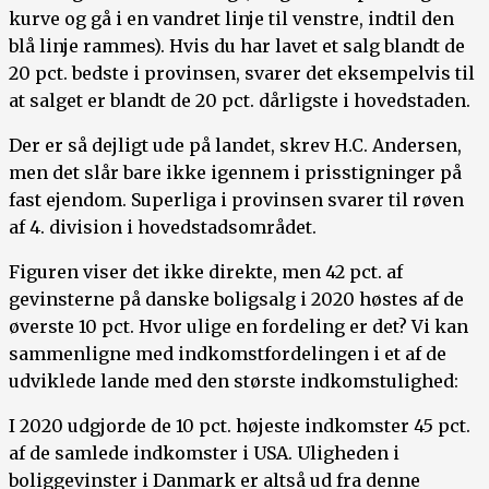
kurve og gå i en vandret linje til venstre, indtil den
blå linje rammes). Hvis du har lavet et salg blandt de
20 pct. bedste i provinsen, svarer det eksempelvis til
at salget er blandt de 20 pct. dårligste i hovedstaden.
Der er så dejligt ude på landet, skrev H.C. Andersen,
men det slår bare ikke igennem i prisstigninger på
fast ejendom. Superliga i provinsen svarer til røven
af 4. division i hovedstadsområdet.
Figuren viser det ikke direkte, men 42 pct. af
gevinsterne på danske boligsalg i 2020 høstes af de
øverste 10 pct. Hvor ulige en fordeling er det? Vi kan
sammenligne med indkomstfordelingen i et af de
udviklede lande med den største indkomstulighed:
I 2020 udgjorde de 10 pct. højeste indkomster 45 pct.
af de samlede indkomster i USA. Uligheden i
boliggevinster i Danmark er altså ud fra denne