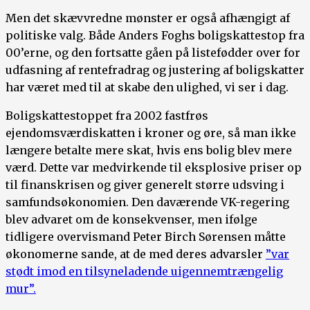
Men det skævvredne mønster er også afhængigt af
politiske valg. Både Anders Foghs boligskattestop fra
00’erne, og den fortsatte gåen på listefødder over for
udfasning af rentefradrag og justering af boligskatter
har været med til at skabe den ulighed, vi ser i dag.
Boligskattestoppet fra 2002 fastfrøs
ejendomsværdiskatten i kroner og øre, så man ikke
længere betalte mere skat, hvis ens bolig blev mere
værd. Dette var medvirkende til eksplosive priser op
til finanskrisen og giver generelt større udsving i
samfundsøkonomien. Den daværende VK-regering
blev advaret om de konsekvenser, men ifølge
tidligere overvismand Peter Birch Sørensen måtte
økonomerne sande, at de med deres advarsler
”var
stødt imod en tilsyneladende uigennemtrængelig
mur”.