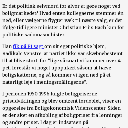
Er det politisk selvmord for alvor at gøre noget ved
boligmarkedet? Hvad enten kollegaerne stemmer én
ned, eller vælgerne flygter væk til næste valg, er det
ifølge tidligere minister Christian Friis Bach kun for
politiske sadomasochister.
Han
fik på P1 sagt
om sit eget politiske hjem,
Radikale Venstre, at partiet ikke var skæbnebestemt
til at blive stort, for ”lige så snart vi kommer over 4
pct. foreslår vi noget upopulært såsom at hæve
boligskatterne, og så kommer vi igen ned på et
naturligt leje i meningsmålingerne”.
I perioden 1950-1996 fulgte boligpriserne
prisudviklingen og blev omtrent fordoblet, viser en
opgørelse fra Boligøkonomisk Videnscenter. Siden
er der sket en afkobling af boligpriser fra lønninger
og andre priser. I dag er indsatsen på