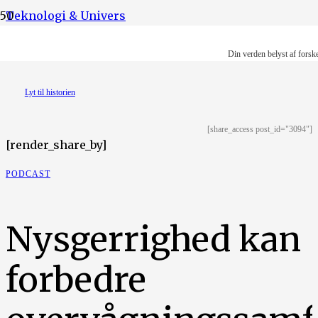
Teknologi & Univers
Foto: Artur Mazi
Din verden belyst af forsk
Lyt til historien
[share_access post_id="3094"]
[render_share_by]
PODCAST
Nysgerrighed kan
forbedre