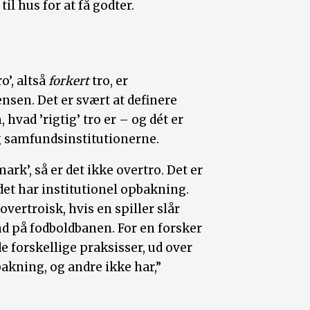
til hus for at få godter.
o’, altså
forkert
tro, er
sen. Det er svært at definere
 hvad ’rigtig’ tro er – og dét er
 og samfundsinstitutionerne.
k’, så er det ikke overtro. Det er
et har institutionel opbakning.
overtroisk, hvis en spiller slår
nd på fodboldbanen. For en forsker
e forskellige praksisser, ud over
akning, og andre ikke har,”