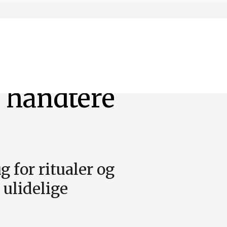
t håndtere
g for ritualer og
s ulidelige