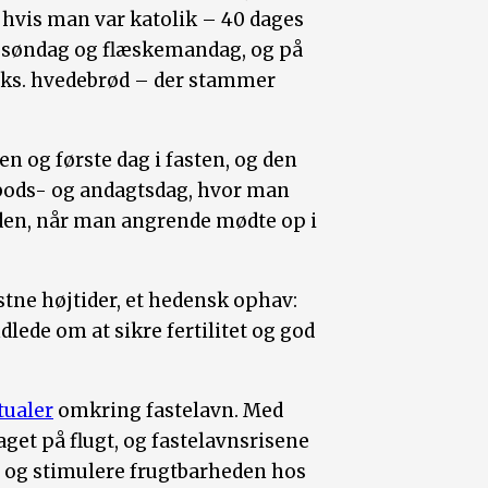
– hvis man var katolik – 40 dages
esøndag og flæskemandag, og på
.eks. hvedebrød – der stammer
en og første dag i fasten, og den
n bods- og andagtsdag, hvor man
nden, når man angrende mødte op i
tne højtider, et hedensk ophav:
dlede om at sikre fertilitet og god
tualer
omkring fastelavn. Med
get på flugt, og fastelavnsrisene
 og stimulere frugtbarheden hos