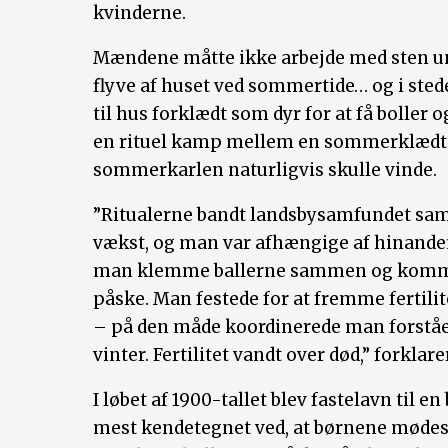
kvinderne.
Mændene måtte ikke arbejde med sten und
flyve af huset ved sommertide… og i sted
til hus forklædt som dyr for at få boller 
en rituel kamp mellem en sommerklædt o
sommerkarlen naturligvis skulle vinde.
”Ritualerne bandt landsbysamfundet sa
vækst, og man var afhængige af hinanden
man klemme ballerne sammen og komme
påske. Man festede for at fremme fertili
– på den måde koordinerede man forståe
vinter. Fertilitet vandt over død,” forkla
I løbet af 1900-tallet blev fastelavn til en
mest kendetegnet ved, at børnene mødes 