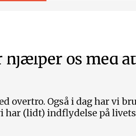
r hjælper os med a
ed overtro. Også i dag har vi bru
i har (lidt) indflydelse på livet