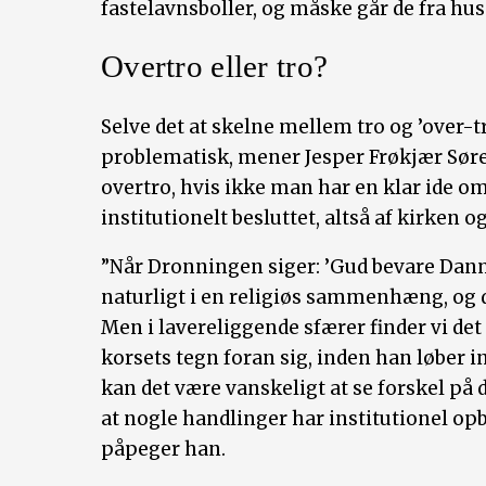
fastelavnsboller, og måske går de fra hus 
Overtro eller tro?
Selve det at skelne mellem tro og ’over-tr
problematisk, mener Jesper Frøkjær Søren
overtro, hvis ikke man har en klar ide om,
institutionelt besluttet, altså af kirken
”Når Dronningen siger: ’Gud bevare Danmar
naturligt i en religiøs sammenhæng, og d
Men i lavereliggende sfærer finder vi det 
korsets tegn foran sig, inden han løber i
kan det være vanskeligt at se forskel på d
at nogle handlinger har institutionel opb
påpeger han.