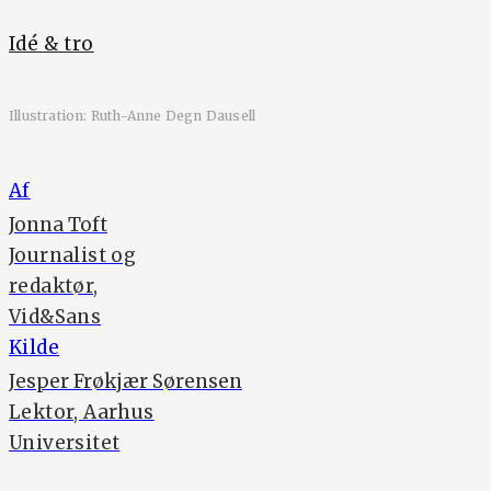
Idé & tro
Illustration: Ruth-Anne Degn Dausell
Af
Jonna Toft
Journalist og
redaktør,
Vid&Sans
Kilde
Jesper Frøkjær Sørensen
Lektor, Aarhus
Universitet