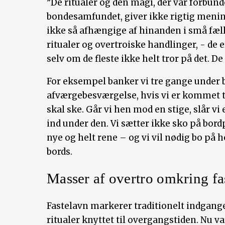
”De ritualer og den magi, der var forbund
bondesamfundet, giver ikke rigtig mening 
ikke så afhængige af hinanden i små fæll
ritualer og overtroiske handlinger, - de er
selv om de fleste ikke helt tror på det. De
For eksempel banker vi tre gange under 
afværgebesværgelse, hvis vi er kommet ti
skal ske. Går vi hen mod en stige, slår vi 
ind under den. Vi sætter ikke sko på bord
nye og helt rene – og vi vil nødig bo på ho
bords.
Masser af overtro omkring f
Fastelavn markerer traditionelt indgange
ritualer knyttet til overgangstiden. Nu va