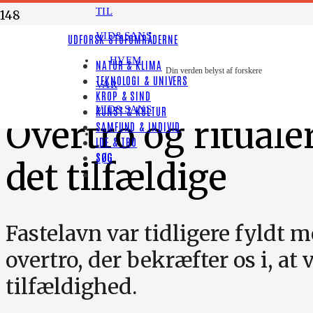
TIL
VID&SANS
LYT TIL HISTORIEN
UDFORSK STOFOMRÅDERNE
HVEM
NATUR & KLIMA
HØJTIDER
Din verden belyst af forskere
TEKNOLOGI & UNIVERS
VAR
KROP & SIND
VID&SANS
KUNST & KULTUR
Overtro og rituale
SAMFUND & INDIVID
IDE & TRO
SØG
det tilfældige
Fastelavn var tidligere fyldt m
overtro, der bekræfter os i, at v
tilfældighed.