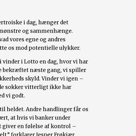
vertroiske i dag, hænger det
e mønstre og sammenhænge.
hvad vores egne og andres
kytte os mod potentielle ulykker.
 vinder i Lotto en dag, hvor vi har
e bekræftet næste gang, vi spiller
ikkerheds skyld. Vinder vi igen –
de sokker vitterligt ikke har
d vi godt.
r til heldet. Andre handlinger får os
. lært, at hvis vi banker under
t giver en følelse af kontrol –
elt,” forklarer Jesper Frøkjær