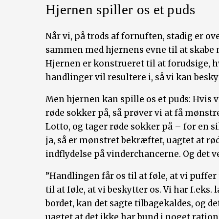
Hjernen spiller os et puds
Når vi, på trods af fornuften, stadig er o
sammen med hjernens evne til at skab
Hjernen er konstrueret til at forudsige, 
handlinger vil resultere i, så vi kan bes
Men hjernen kan spille os et puds: Hvis vi
røde sokker på, så prøver vi at få mønstr
Lotto, og tager røde sokker på – for en s
ja, så er mønstret bekræftet, uagtet at rø
indflydelse på vinderchancerne. Og det ve
”Handlingen får os til at føle, at vi puffe
til at føle, at vi beskytter os. Vi har f.eks
bordet, kan det sagte tilbagekaldes, og de
uagtet at det ikke har bund i noget ration