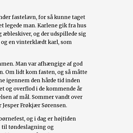
er fastelavn, for så kunne taget
et legede man. Karlene gik fra hus
og æbleskiver, og der udspillede sig
g en vinterklædt karl, som
mmen. Man var afhængige af god
. Om lidt kom fasten, og så måtte
 igennem den hårde tid inden
tet og overflod i de kommende år
lsen af mål. Sommer vandt over
rer Jesper Frøkjær Sørensen.
 børnefest, og i dag er højtiden
til tøndeslagning og