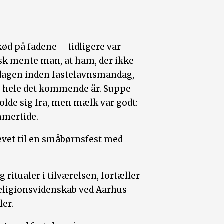
ød på fadene – tidligere var
tisk mente man, at ham, der ikke
(dagen inden fastelavnsmandag,
 i hele det kommende år. Suppe
holde sig fra, men mælk var godt:
ommertide.
levet til en småbørnsfest med
 ritualer i tilværelsen, fortæller
 religionsvidenskab ved Aarhus
ler.