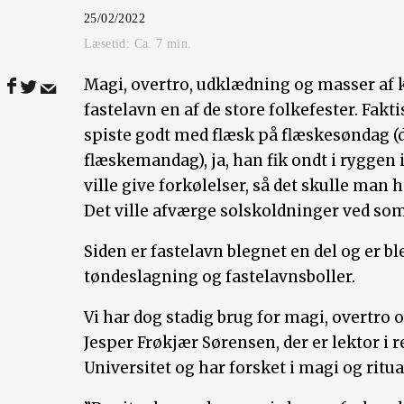
25/02/2022
Læsetid: Ca.
7
min.
Magi, overtro, udklædning og masser af k
fastelavn en af de store folkefester. Fak
spiste godt med flæsk på flæskesøndag 
flæskemandag), ja, han fik ondt i ryggen
ville give forkølelser, så det skulle man 
Det ville afværge solskoldninger ved s
Siden er fastelavn blegnet en del og er b
tøndeslagning og fastelavnsboller.
Vi har dog stadig brug for magi, overtro og
Jesper Frøkjær Sørensen, der er lektor i
Universitet og har forsket i magi og ritua