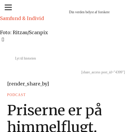
Din verden belyst af forskere
Samfund & Individ
Foto: Ritzau/Scanpix
Lyt til historien
[share_access post_id="4399"]
[render_share_by]
PODCAST
Priserne er på
himmelflugt.