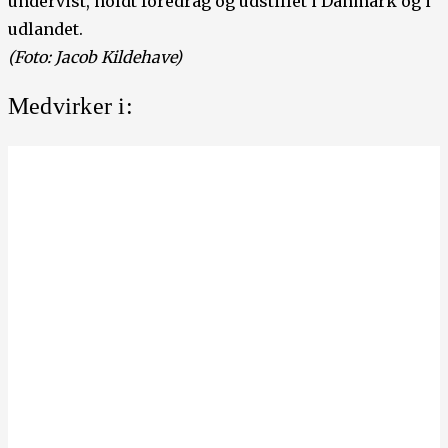
undervist, holdt foredrag og udstillet i Danmark og i
udlandet.
(Foto: Jacob Kildehave)
Medvirker i: