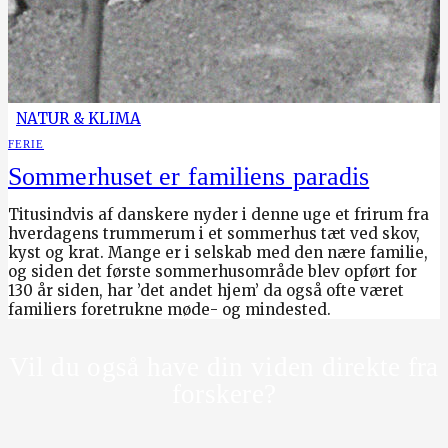
NATUR & KLIMA
FERIE
Sommerhuset er familiens paradis
Titusindvis af danskere nyder i denne uge et frirum fra
hverdagens trummerum i et sommerhus tæt ved skov,
kyst og krat. Mange er i selskab med den nære familie,
og siden det første sommerhusområde blev opført for
130 år siden, har ’det andet hjem’ da også ofte været
familiers foretrukne møde- og mindested.
Vil du også have din viden direkte fra
forskere?