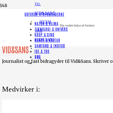
TIL
VID&SANS
UDFORSK STOFOMRÅDERNE
HVEM
NATUR & KLIMA
Din verden belyst af forskere
TEKNOLOGI & UNIVERS
Jakob Stein
VAR
KROP & SIND
VID&SANS
KUNST & KULTUR
SAMFUND & INDIVID
VID&SANS
IDE & TRO
SØG
Journalist og fast bidragyder til Vid&Sans. Skriver 
Medvirker i: