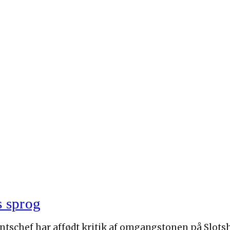
s sprog
ntschef har affødt kritik af omgangstonen på Slotsh