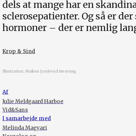
dels at mange har en skandin
sclerosepatienter. Og så er 
hormoner – der er nemlig lan
Krop & Sind
Illustration: Maiken Jyndevad Stenvang
Af
Julie Meldgaard Harboe
Vid&Sans
I samarbejde med
Melinda Magyari