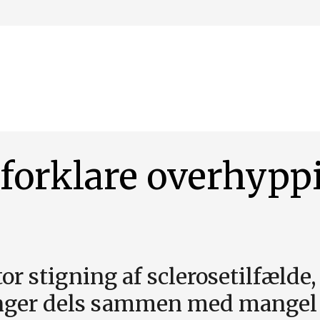
forklare overhypp
tor stigning af sclerosetilfælde,
hænger dels sammen med mangel