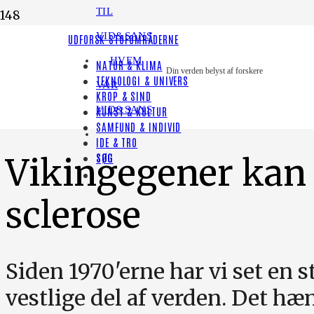
TIL
VID&SANS
LYT TIL HISTORIEN
UDFORSK STOFOMRÅDERNE
HVEM
NATUR & KLIMA
[render_share_by]
Din verden belyst af forskere
TEKNOLOGI & UNIVERS
VAR
KROP & SIND
PODCAST
VID&SANS
KUNST & KULTUR
SAMFUND & INDIVID
IDE & TRO
SØG
Vikingegener kan 
sclerose
Siden 1970'erne har vi set en s
vestlige del af verden. Det 