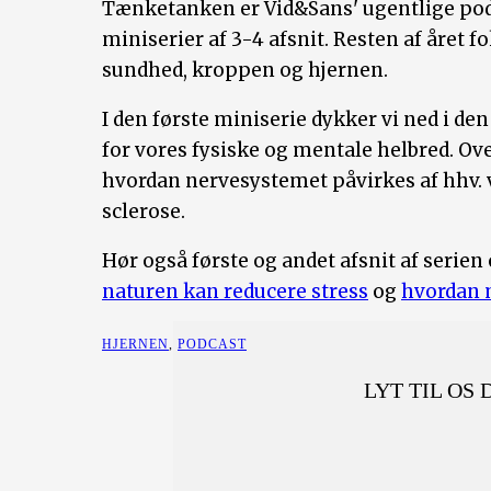
Tænketanken er Vid&Sans' ugentlige po
miniserier af 3-4 afsnit. Resten af året
sundhed, kroppen og hjernen.
I den første miniserie dykker vi ned i de
for vores fysiske og mentale helbred. Ove
hvordan nervesystemet påvirkes af hhv. 
sclerose.
Hør også første og andet afsnit af serien
naturen kan reducere stress
og
hvordan 
HJERNEN
,
PODCAST
LYT TIL OS