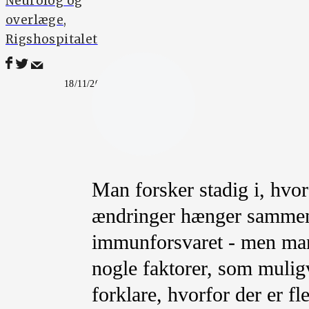
Neurolog og
overlæge,
Rigshospitalet
18/11/2022
Man forsker stadig i, hvo
ændringer hænger sammen
immunforsvaret - men man 
nogle faktorer, som muligv
forklare, hvorfor der er fl