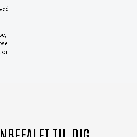
 ved
i
se,
ose
for
NBEFALET TIL DIG