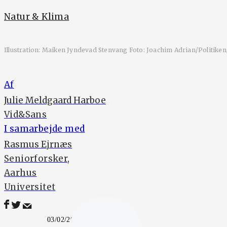
Natur & Klima
Illustration: Maiken Jyndevad Stenvang Foto: Joachim Adrian/Politiken
Af
Julie Meldgaard Harboe
Vid&Sans
I samarbejde med
Rasmus Ejrnæs
Seniorforsker,
Aarhus
Universitet
03/02/2023