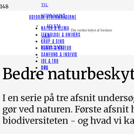
TIL
VID&SANS
LYT TIL HISTORIEN
UDFORSK STOFOMRÅDERNE
HVEM
NATUR & KLIMA
[render_share_by]
Din verden belyst af forskere
TEKNOLOGI & UNIVERS
VAR
KROP & SIND
PODCAST
VID&SANS
KUNST & KULTUR
SAMFUND & INDIVID
IDE & TRO
SØG
Bedre naturbeskyt
I en serie på tre afsnit unde
gør ved naturen. Første afsni
biodiversiteten - og hvad vi ka