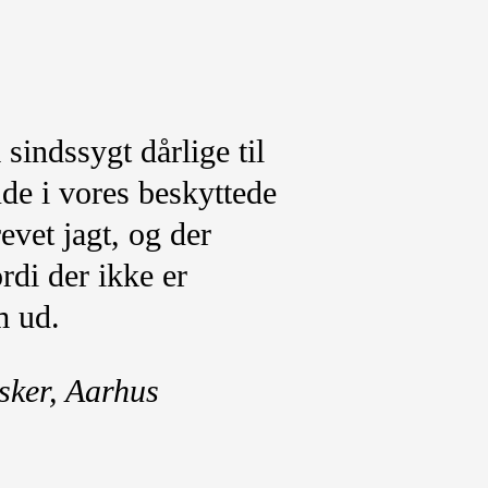
sindssygt dårlige til
ude i vores beskyttede
evet jagt, og der
rdi der ikke er
m ud.
sker, Aarhus