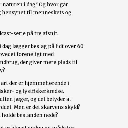
naturen i dag? Og hvor går
 hensynet til menneskets og
st-serie på tre afsnit.
i dag lægger beslag på lidt over 60
hovedet foreneligt med
andbrug, der giver mere plads til
ny?
n art der er hjemmehørende i
sker- og lystfiskerkredse.
lten jæger, og det betyder at
ryddet. Men er det skarvens skyld?
 at holde bestanden nede?