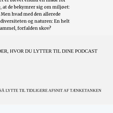
et er blevet endnu en måde for
 at de bekymrer sig om miljøet:
r." Men hvad med den allerede
diversiteten og naturen: En helt
gammel, forfalden skov?
 DER, HVOR DU LYTTER TIL DINE PODCAST
Å LYTTE TIL TIDLIGERE AFSNIT AF TÆNKETANKEN