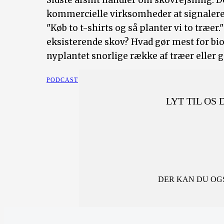
Sidste afsnit handler om skovrejsning. D
kommercielle virksomheder at signalere,
"Køb to t-shirts og så planter vi to træe
eksisterende skov? Hvad gør mest for bio
nyplantet snorlige række af træer eller 
PODCAST
LYT TIL OS
DER KAN DU OGS