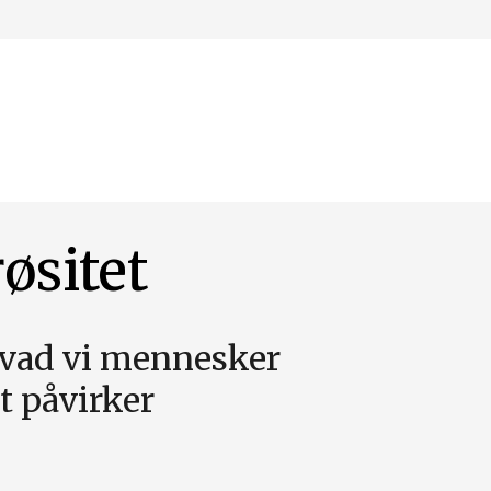
øsitet
 hvad vi mennesker
t påvirker