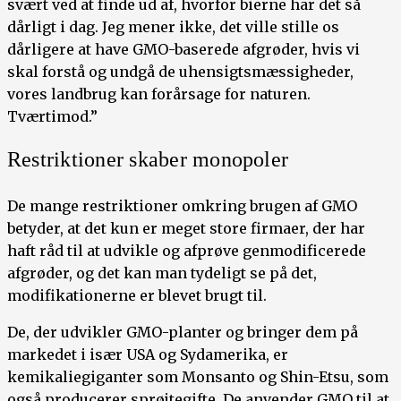
svært ved at finde ud af, hvorfor bierne har det så
dårligt i dag. Jeg mener ikke, det ville stille os
dårligere at have GMO-baserede afgrøder, hvis vi
skal forstå og undgå de uhensigtsmæssigheder,
vores landbrug kan forårsage for naturen.
Tværtimod.”
Restriktioner skaber monopoler
De mange restriktioner omkring brugen af GMO
betyder, at det kun er meget store firmaer, der har
haft råd til at udvikle og afprøve genmodificerede
afgrøder, og det kan man tydeligt se på det,
modifikationerne er blevet brugt til.
De, der udvikler GMO-planter og bringer dem på
markedet i især USA og Sydamerika, er
kemikaliegiganter som Monsanto og Shin-Etsu, som
også producerer sprøjtegifte. De anvender GMO til at