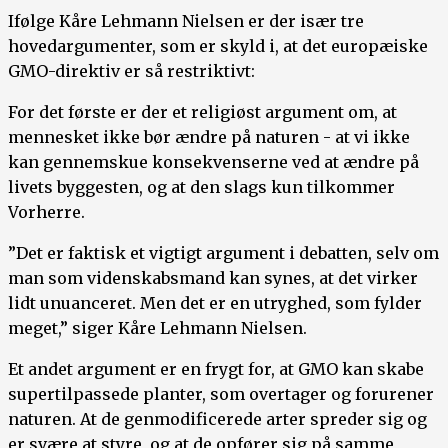
Ifølge Kåre Lehmann Nielsen er der især tre
hovedargumenter, som er skyld i, at det europæiske
GMO-direktiv er så restriktivt:
For det første er der et religiøst argument om, at
mennesket ikke bør ændre på naturen - at vi ikke
kan gennemskue konsekvenserne ved at ændre på
livets byggesten, og at den slags kun tilkommer
Vorherre.
”Det er faktisk et vigtigt argument i debatten, selv om
man som videnskabsmand kan synes, at det virker
lidt unuanceret. Men det er en utryghed, som fylder
meget,” siger Kåre Lehmann Nielsen.
Et andet argument er en frygt for, at GMO kan skabe
supertilpassede planter, som overtager og forurener
naturen. At de genmodificerede arter spreder sig og
er svære at styre, og at de opfører sig på samme