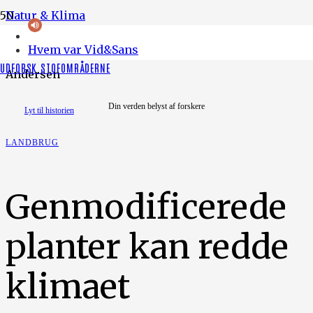
Natur & Klima
Hvem var Vid&Sans
Foto: Gozha Net. Illustration: Gita Emilie Sitanala
UDFORSK STOFOMRÅDERNE
Andersen
Din verden belyst af forskere
Lyt til historien
LANDBRUG
Genmodificerede
planter kan redde
klimaet