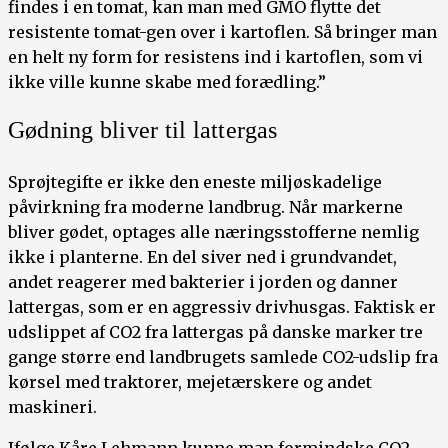
findes i en tomat, kan man med GMO flytte det
resistente tomat-gen over i kartoflen. Så bringer man
en helt ny form for resistens ind i kartoflen, som vi
ikke ville kunne skabe med forædling.”
Gødning bliver til lattergas
Sprøjtegifte er ikke den eneste miljøskadelige
påvirkning fra moderne landbrug. Når markerne
bliver gødet, optages alle næringsstofferne nemlig
ikke i planterne. En del siver ned i grundvandet,
andet reagerer med bakterier i jorden og danner
lattergas, som er en aggressiv drivhusgas. Faktisk er
udslippet af CO2 fra lattergas på danske marker tre
gange større end landbrugets samlede CO2-udslip fra
kørsel med traktorer, mejetærskere og andet
maskineri.
Ifølge Kåre Lehmann kunne man formindske CO2-