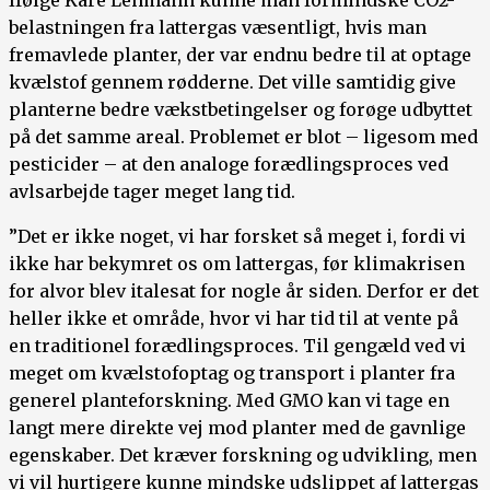
belastningen fra lattergas væsentligt, hvis man
fremavlede planter, der var endnu bedre til at optage
kvælstof gennem rødderne. Det ville samtidig give
planterne bedre vækstbetingelser og forøge udbyttet
på det samme areal. Problemet er blot – ligesom med
pesticider – at den analoge forædlingsproces ved
avlsarbejde tager meget lang tid.
”Det er ikke noget, vi har forsket så meget i, fordi vi
ikke har bekymret os om lattergas, før klimakrisen
for alvor blev italesat for nogle år siden. Derfor er det
heller ikke et område, hvor vi har tid til at vente på
en traditionel forædlingsproces. Til gengæld ved vi
meget om kvælstofoptag og transport i planter fra
generel planteforskning. Med GMO kan vi tage en
langt mere direkte vej mod planter med de gavnlige
egenskaber. Det kræver forskning og udvikling, men
vi vil hurtigere kunne mindske udslippet af lattergas