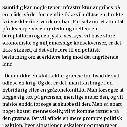
Samtidig kan nogle typer infrastruktur angribes på
en måde, så det formentlig ikke vil udløse en direkte
krigserklæring, vurderer han. For selv om et attentat
på eksempelvis en rørledning mellem en
boreplatform og den jyske vestkyst vil have store
økonomiske og miljømæssige konsekvenser, er det
ikke sikkert, at det ville føre til en politisk
beslutning om at erklære krig mod det angribende
land.
”Der er ikke en klokkeklar grænse for, hvad der vil
udløse en krig. Og det er det, man kan bruge i en
hybridkrig eller en gråzonekonflikt. Man forsøger at
lægge sig tæt på grænsen, men lige under den, og vil
måske endda forsøge at skubbe til den. Men så snart
noget koster menneskeliv, vil vi komme tættere på
den grænse. Det vil afføde en mere prompte politisk
reaktion, hvor situationen eskalerer og man tager