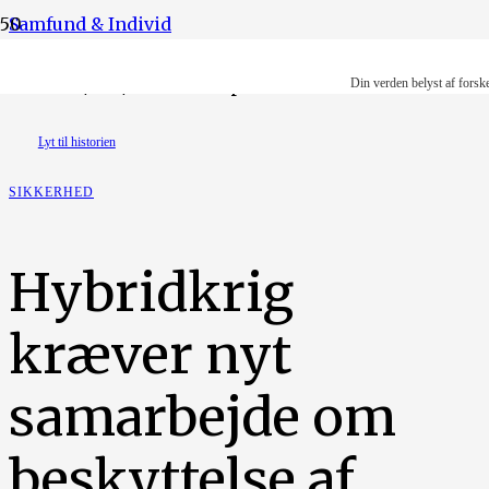
Samfund & Individ
Handout/AFP/Ritzau Scanpix
Din verden belyst af forsk
Lyt til historien
SIKKERHED
Hybridkrig
kræver nyt
samarbejde om
beskyttelse af