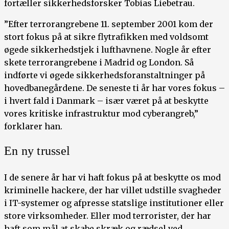
fortæller sikkerhedsforsker Tobias Liebetrau.
”Efter terrorangrebene 11. september 2001 kom der
stort fokus på at sikre flytrafikken med voldsomt
øgede sikkerhedstjek i lufthavnene. Nogle år efter
skete terrorangrebene i Madrid og London. Så
indførte vi øgede sikkerhedsforanstaltninger på
hovedbanegårdene. De seneste ti år har vores fokus –
i hvert fald i Danmark – især været på at beskytte
vores kritiske infrastruktur mod cyberangreb,”
forklarer han.
En ny trussel
I de senere år har vi haft fokus på at beskytte os mod
kriminelle hackere, der har villet udstille svagheder
i IT-systemer og afpresse statslige institutioner eller
store virksomheder. Eller mod terrorister, der har
haft som mål at skabe skræk og rædsel ved