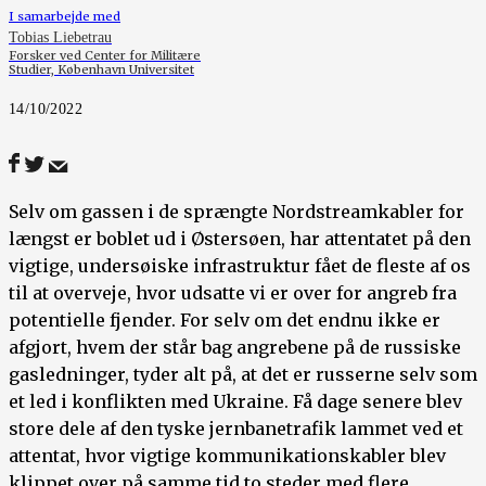
I samarbejde med
Tobias Liebetrau
Forsker ved Center for Militære
Studier, København Universitet
14/10/2022
Selv om gassen i de sprængte Nordstreamkabler for
længst er boblet ud i Østersøen, har attentatet på den
vigtige, undersøiske infrastruktur fået de fleste af os
til at overveje, hvor udsatte vi er over for angreb fra
potentielle fjender. For selv om det endnu ikke er
afgjort, hvem der står bag angrebene på de russiske
gasledninger, tyder alt på, at det er russerne selv som
et led i konflikten med Ukraine. Få dage senere blev
store dele af den tyske jernbanetrafik lammet ved et
attentat, hvor vigtige kommunikationskabler blev
klippet over på samme tid to steder med flere