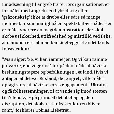
I modsætning til angreb fra terrororganisationer, er
formålet med angreb i en hybridkrig eller
’gråzonekrig’ ikke at dræbe eller såre så mange
mennesker som muligt på en spektakulær måde. Her
er målet snarere en magtdemonstration, der skal
skabe usikkerhed, utilfredshed og mistillid ved f.eks.
at demonstrere, at man kan ødelægge et andet lands
infrastruktur.
”Man siger: ’Se, vi kan ramme jer. Og vi kan ramme
jer værre, end vi gør nu’, for på den måde at påvirke
beslutningstagere og befolkningen i et land. Hvis vi
antager, at det var Rusland, der angreb, ville målet
oplagt være at påvirke vores engagement i Ukraine
og få folkestemningen til at vende sig imod støtten
til Zelenskyj - på grund af det ubehag og den
disruption, det skaber, at infrastrukturen bliver
ramt,” forklarer Tobias Liebetrau.