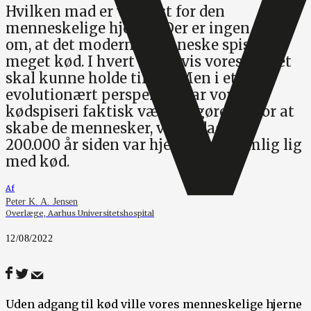
Hvilken mad er vigtigst for den
menneskelige hjerne? Der er ingen tvivl
om, at det moderne menneske spiser for
meget kød. I hvert fald, hvis vores planet
skal kunne holde til det. Men i et
evolutionært perspektiv har vores
kødspiseri faktisk været afgørende for at
skabe de mennesker, vi er i dag. For
200.000 år siden var hjernemad nemlig lig
med kød.
Af
Peter K. A. Jensen
Overlæge, Aarhus Universitetshospital
12/08/2022
Uden adgang til kød ville vores menneskelige hjerne