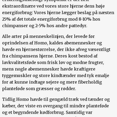
ekstraordinære ved vores store hjerne dens høje
energiforbrug: Vores hjerne lægger beslag på næsten
25% af det totale energiforbrug mod 8-10% hos
chimpanser og 2-5% hos andre pattedyr.
Alle arter på menneskelinjen, der levede før
oprindelsen af Homo, kaldes abemennesker og
havde en hjernestørrelse, der ikke afveg væsentligt
fra chimpansens hjerne. Deres kost bestod af
lavkvalitetsføde som frisk løv og modne frugter,
mens nogle abemennesker havde kraftigere
tyggemuskler og store kindtænder med tyk emalje
for at kunne indtage sejere og mere fiberholdig
planteføde som græsser og rødder.
Tidlig Homo havde til gengæld træk ved tænder og
kæber, der viste en overgang til mindre planteføde
og et begyndende kødforbrug. Samtidig var