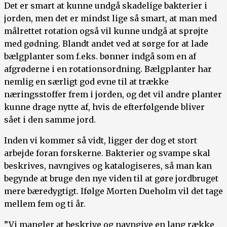
Det er smart at kunne undgå skadelige bakterier i
jorden, men det er mindst lige så smart, at man med
målrettet rotation også vil kunne undgå at sprøjte
med gødning. Blandt andet ved at sørge for at lade
bælgplanter som f.eks. bønner indgå som en af
afgrøderne i en rotationsordning. Bælgplanter har
nemlig en særligt god evne til at trække
næringsstoffer frem i jorden, og det vil andre planter
kunne drage nytte af, hvis de efterfølgende bliver
sået i den samme jord.
Inden vi kommer så vidt, ligger der dog et stort
arbejde foran forskerne. Bakterier og svampe skal
beskrives, navngives og katalogiseres, så man kan
begynde at bruge den nye viden til at gøre jordbruget
mere bæredygtigt. Ifølge Morten Dueholm vil det tage
mellem fem og ti år.
”Vi mangler at beskrive og navngive en lang række