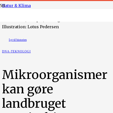
Natur & Klima
Foto: Ritzau/Scanpix, CDC og Damir Omerović.
Illustration: Lotus Pedersen
Lyt til historien
DNA-TEKNOLOGI
Mikroorganismer
kan gøre
landbruget