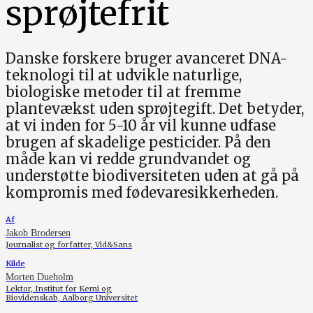
sprøjtefrit
Danske forskere bruger avanceret DNA-
teknologi til at udvikle naturlige,
biologiske metoder til at fremme
plantevækst uden sprøjtegift. Det betyder,
at vi inden for 5-10 år vil kunne udfase
brugen af skadelige pesticider. På den
måde kan vi redde grundvandet og
understøtte biodiversiteten uden at gå på
kompromis med fødevaresikkerheden.
Af
Jakob Brodersen
Journalist og forfatter, Vid&Sans
Kilde
Morten Dueholm
Lektor, Institut for Kemi og
Biovidenskab, Aalborg Universitet