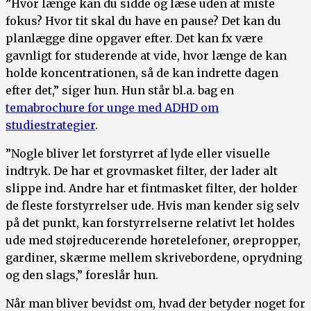
”Hvor længe kan du sidde og læse uden at miste
fokus? Hvor tit skal du have en pause? Det kan du
planlægge dine opgaver efter. Det kan fx være
gavnligt for studerende at vide, hvor længe de kan
holde koncentrationen, så de kan indrette dagen
efter det,” siger hun. Hun står bl.a. bag en
temabrochure for unge med ADHD om
studiestrategier
.
”Nogle bliver let forstyrret af lyde eller visuelle
indtryk. De har et grovmasket filter, der lader alt
slippe ind. Andre har et fintmasket filter, der holder
de fleste forstyrrelser ude. Hvis man kender sig selv
på det punkt, kan forstyrrelserne relativt let holdes
ude med støjreducerende høretelefoner, ørepropper,
gardiner, skærme mellem skrivebordene, oprydning
og den slags,” foreslår hun.
Når man bliver bevidst om, hvad der betyder noget for