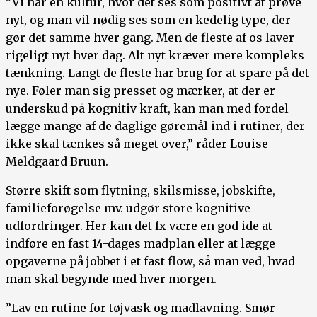
”Vi har en kultur, hvor det ses som positivt at prøve
nyt, og man vil nødig ses som en kedelig type, der
gør det samme hver gang. Men de fleste af os laver
rigeligt nyt hver dag. Alt nyt kræver mere kompleks
tænkning. Langt de fleste har brug for at spare på det
nye. Føler man sig presset og mærker, at der er
underskud på kognitiv kraft, kan man med fordel
lægge mange af de daglige gøremål ind i rutiner, der
ikke skal tænkes så meget over,” råder Louise
Meldgaard Bruun.
Større skift som flytning, skilsmisse, jobskifte,
familieforøgelse mv. udgør store kognitive
udfordringer. Her kan det fx være en god ide at
indføre en fast 14-dages madplan eller at lægge
opgaverne på jobbet i et fast flow, så man ved, hvad
man skal begynde med hver morgen.
”Lav en rutine for tøjvask og madlavning. Smør