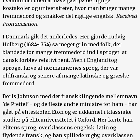
i samfundet uden at have gået på de rigtige
kostskoler og universiteter, hvor man bruger mange
fremmedord og snakker det rigtige engelsk,
Received
Pronunciation
.
I Danmark gik det anderledes: Her gjorde Ludvig
Holberg (1684-1754) så meget grin med folk, der
blandede for mange fremmedord ind i sproget, at
dansk forblev relativt rent. Men i England tog
sproget farve af normannernes sprog, der var
oldfransk, og senere af mange latinske og græske
fremmedord.
Boris Johnson med det franskklingende mellemnavn
’de Pfeffel’ - og de fleste andre ministre før ham - har
gået på eliteskolen Eton og er uddannet i klassiske
studier på eliteuniversitetet i Oxford. Her lærte han
elitens sprog, overklassens engelsk, latin og
flydende fransk, og han spillede rugby, overklassen