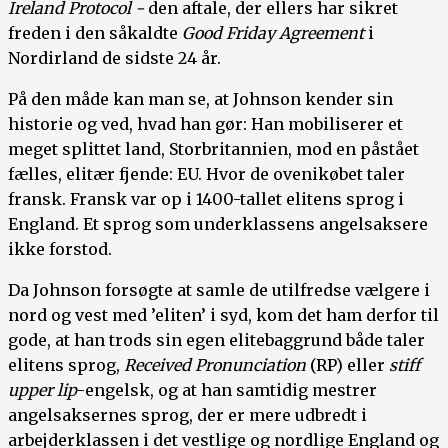
Ireland Protocol -
den aftale, der ellers har sikret
freden i den såkaldte
Good Friday Agreement
i
Nordirland de sidste 24 år.
På den måde kan man se, at Johnson kender sin
historie og ved, hvad han gør: Han mobiliserer et
meget splittet land, Storbritannien, mod en påstået
fælles, elitær fjende: EU. Hvor de ovenikøbet taler
fransk. Fransk var op i 1400-tallet elitens sprog i
England. Et sprog som underklassens angelsaksere
ikke forstod.
Da Johnson forsøgte at samle de utilfredse vælgere i
nord og vest med ’eliten’ i syd, kom det ham derfor til
gode, at han trods sin egen elitebaggrund både taler
elitens sprog,
Received Pronunciation
(RP) eller
stiff
upper lip
-engelsk, og at han samtidig mestrer
angelsaksernes sprog, der er mere udbredt i
arbejderklassen i det vestlige og nordlige England og