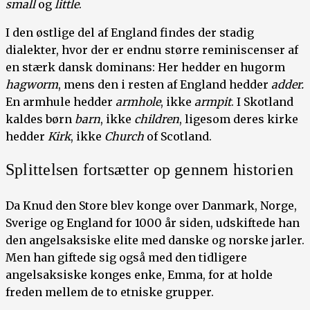
small
og
little
.
I den østlige del af England findes der stadig
dialekter, hvor der er endnu større reminiscenser af
en stærk dansk dominans: Her hedder en hugorm
hagworm
, mens den i resten af England hedder
adder.
En armhule hedder
armhole
, ikke
armpit
. I Skotland
kaldes børn
barn
, ikke
children
, ligesom deres kirke
hedder
Kirk
, ikke
Church
of Scotland.
Splittelsen fortsætter op gennem historien
Da Knud den Store blev konge over Danmark, Norge,
Sverige og England for 1000 år siden, udskiftede han
den angelsaksiske elite med danske og norske jarler.
Men han giftede sig også med den tidligere
angelsaksiske konges enke, Emma, for at holde
freden mellem de to etniske grupper.