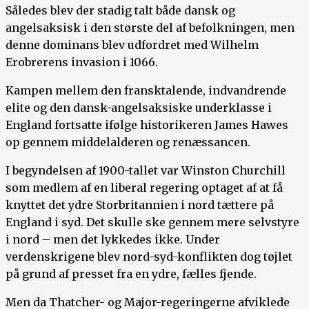
Således blev der stadig talt både dansk og
angelsaksisk i den største del af befolkningen, men
denne dominans blev udfordret med Wilhelm
Erobrerens invasion i 1066.
Kampen mellem den fransktalende, indvandrende
elite og den dansk-angelsaksiske underklasse i
England fortsatte ifølge historikeren James Hawes
op gennem middelalderen og renæssancen.
I begyndelsen af 1900-tallet var Winston Churchill
som medlem af en liberal regering optaget af at få
knyttet det ydre Storbritannien i nord tættere på
England i syd. Det skulle ske gennem mere selvstyre
i nord – men det lykkedes ikke. Under
verdenskrigene blev nord-syd-konflikten dog tøjlet
på grund af presset fra en ydre, fælles fjende.
Men da Thatcher- og Major-regeringerne afviklede