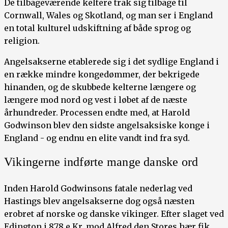
De tilbageværende keltere trak sig tilbage til
Cornwall, Wales og Skotland, og man ser i England
en total kulturel udskiftning af både sprog og
religion.
Angelsakserne etablerede sig i det sydlige England i
en række mindre kongedømmer, der bekrigede
hinanden, og de skubbede kelterne længere og
længere mod nord og vest i løbet af de næste
århundreder. Processen endte med, at Harold
Godwinson blev den sidste angelsaksiske konge i
England - og endnu en elite vandt ind fra syd.
Vikingerne indførte mange danske ord
Inden Harold Godwinsons fatale nederlag ved
Hastings blev angelsakserne dog også næsten
erobret af norske og danske vikinger. Efter slaget ved
Edington i 878 e.Kr. mod Alfred den Stores hær fik