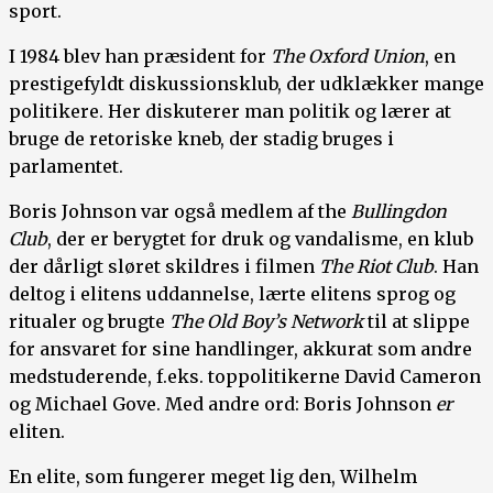
sport.
I 1984 blev han præsident for
The Oxford Union
, en
prestigefyldt diskussionsklub, der udklækker mange
politikere. Her diskuterer man politik og lærer at
bruge de retoriske kneb, der stadig bruges i
parlamentet.
Boris Johnson var også medlem af the
Bullingdon
Club
, der er berygtet for druk og vandalisme, en klub
der dårligt sløret skildres i filmen
The Riot Club
. Han
deltog i elitens uddannelse, lærte elitens sprog og
ritualer og brugte
The Old Boy’s Network
til at slippe
for ansvaret for sine handlinger, akkurat som andre
medstuderende, f.eks. toppolitikerne David Cameron
og Michael Gove. Med andre ord: Boris Johnson
er
eliten.
En elite, som fungerer meget lig den, Wilhelm