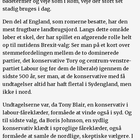
badetermer og veje som i Rom, veje der stort set
stadig bruges i dag.
Den del af England, som romerne besatte, har den
mest frugtbare landbrugsjord. Langs dette område
løber et skel, der har spillet en afgørende rolle helt
op til nutidens Brexit-valg: Ser man på et kort over
stemmefordelingen mellem de to dominerede
partier, det konservative Tory og centrum-venstre-
partiet Labour (og før dem de liberale) igennem de
sidste 500 år, ser man, at de konservative med få
undtagelser altid har haft flertal i Sydengland, men
ikke i nord.
Undtagelserne var, da Tony Blair, en konservativ i
labour-fåreklæder, formåede at vinde også i syd. Og
til sidste valg, da Boris Johnson, en sydlig
konservativ klædt i sproglige fåreklæder, også
formåede at samle de nordlige, skeptiske vælgere. I