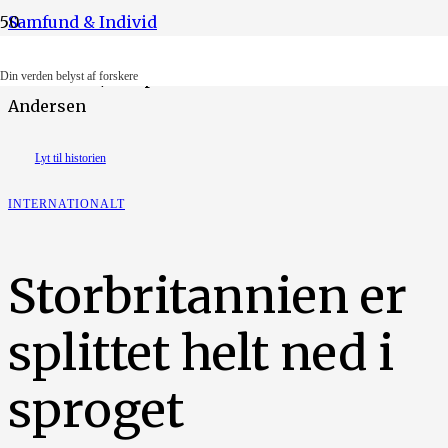
Samfund & Individ
Foto: Ritzau/Scanpix. Illustration: Gita Emilie Sitanala
Din verden belyst af forskere
Andersen
Lyt til historien
INTERNATIONALT
Storbritannien er
splittet helt ned i
sproget