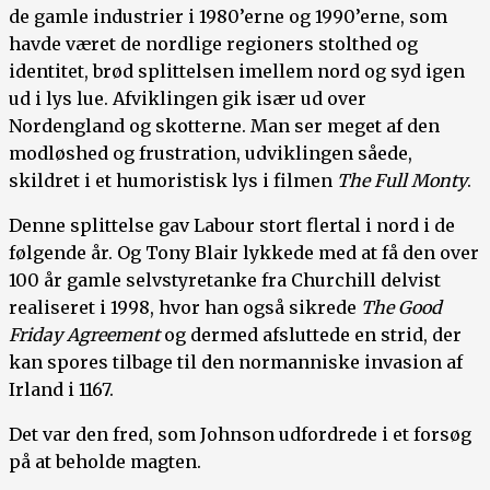
de gamle industrier i 1980’erne og 1990’erne, som
havde været de nordlige regioners stolthed og
identitet, brød splittelsen imellem nord og syd igen
ud i lys lue. Afviklingen gik især ud over
Nordengland og skotterne. Man ser meget af den
modløshed og frustration, udviklingen såede,
skildret i et humoristisk lys i filmen
The Full Monty
.
Denne splittelse gav Labour stort flertal i nord i de
følgende år. Og Tony Blair lykkede med at få den over
100 år gamle selvstyretanke fra Churchill delvist
realiseret i 1998, hvor han også sikrede
The Good
Friday Agreement
og dermed afsluttede en strid, der
kan spores tilbage til den normanniske invasion af
Irland i 1167.
Det var den fred, som Johnson udfordrede i et forsøg
på at beholde magten.