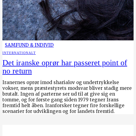
SAMFUND & INDIVID
INTERNATIONALT
Det iranske oprør har passeret point of
no return
Iranernes oprør imod sharialov og undertrykkelse
vokser, mens præstestyrets modsvar bliver stadig mere
brutalt. Ingen af parterne ser ud til at give sig en
tomme, og for første gang siden 1979 tegner Irans
fremtid helt åben. Iranforsker tegner fire forskellige
scenarier for udviklingen og for landets fremtid.