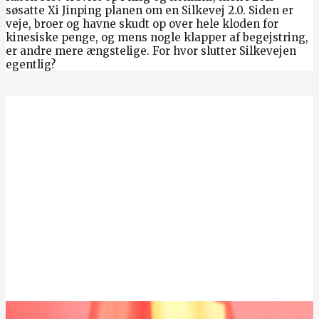
søsatte Xi Jinping planen om en Silkevej 2.0. Siden er
veje, broer og havne skudt op over hele kloden for
kinesiske penge, og mens nogle klapper af begejstring,
er andre mere ængstelige. For hvor slutter Silkevejen
egentlig?