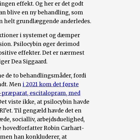
ingen effekt. Og her er det godt
kan blive en ny behandling, som
en helt grundlæggende anderledes.
aktioner i systemet og dæmper
sion. Psilocybin øger derimod
sitive effekter. Det er nærmest
iger Dea Siggaard.
e de to behandlingsmåder, fordi
ndt. Men
i 2021 kom det første
I-præparat, escitalopram, med
 Det viste ikke, at psilocybin havde
RI’et. Til gengæld havde det en
æde, socialliv, arbejdsduelighed,
e hovedforfatter Robin Carhart-
t, men han konkluderer, at