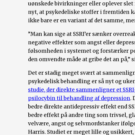
uønskede bivirkninger eller oplever slet 
nyt, at psykedeliske stoffer i fremtiden 
ikke bare er en variant af det samme, m
”Man kan sige at SSRI’er sænker overre
negative effekter som angst eller depres
følsomheden i systemet og forstærker po
den omvendte måde at gribe det an på,” s
Det er stadig meget svært at sammenlign
psykedelisk behandling er så nyt og uke
studie, der direkte sammenligner et SSR
psilocybin til behandling af depression
.
bedre direkte antidepressiv effekt end SS
bedre effekt på andre ting som trivsel, gl
velvære, angst og selvmordstanker ifølg
Harris. Studiet er meget lille og usikker