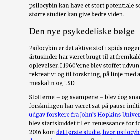
psilocybin kan have et stort potentiale 
større studier kan give bedre viden.
Den nye psykedeliske bølge
Psilocybin er det aktive stof i spids nøg
årtusinder har været brugt til at fremkal
oplevelser. I 1960’erne blev stoffet udvu
rekreativt og til forskning, på linje med
meskalin og LSD.
Stofferne – og svampene – blev dog snart 
forskningen har været sat på pause indti
udgav forskere fra John’s Hopkins Univers
blev startskuddet til en renæssance for fo
2016 kom
det første studie, hvor psilocyb