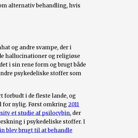
som alternativ behandling, hvis
enhat og andre svampe, der i
de hallucinationer og religiøse
ndet i sin rene form og brugt både
 andre psykedeliske stoffer som
forbudt i de fleste lande, og
l for nylig. Først omkring
2011
ity et studie af psilocybin
, der
rskning i psykedeliske stoffer. I
in blev brugt til at behandle