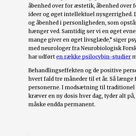
åbenhed over for æstetik, åbenhed over fo
ideer og øget intellektuel nysgerrighed. D
og åbenhed i personligheden, som opstår
hænger ved. Samtidig ser vi en øget evne t
mange giver en øget livsglæde,” siger p
med neurologer fra Neurobiologisk Fors
har udført
en række psilocybin-studier
m
Behandlingseffekten og de positive pers
hvert fald tre måneder til et år. Så længe 
personerne. I modsætning til traditionel
kræver en ny dosis hver dag, tyder alt på
måske endda permanent.