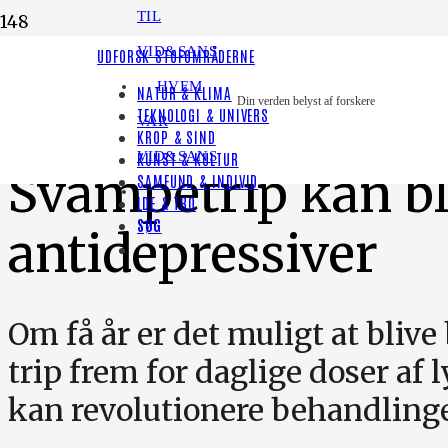
TIL
VID&SANS
LYT TIL HISTORIEN
UDFORSK STOFOMRÅDERNE
HVEM
NATUR & KLIMA
PSYKIATRI
Din verden belyst af forskere
TEKNOLOGI & UNIVERS
VAR
KROP & SIND
VID&SANS
KUNST & KULTUR
Svampetrip kan bl
SAMFUND & INDIVID
IDE & TRO
SØG
antidepressiver
Om få år er det muligt at bliv
trip frem for daglige doser af l
kan revolutionere behandlingen