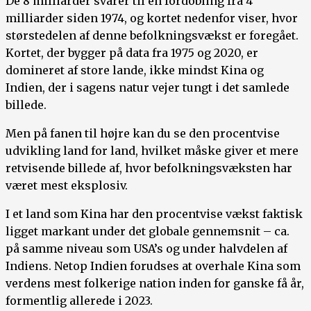
De 8 milliarder svarer til en fordobling fra 4
milliarder siden 1974, og kortet nedenfor viser, hvor
størstedelen af denne befolkningsvækst er foregået.
Kortet, der bygger på data fra 1975 og 2020, er
domineret af store lande, ikke mindst Kina og
Indien, der i sagens natur vejer tungt i det samlede
billede.
Men på fanen til højre kan du se den procentvise
udvikling land for land, hvilket måske giver et mere
retvisende billede af, hvor befolkningsvæksten har
været mest eksplosiv.
I et land som Kina har den procentvise vækst faktisk
ligget markant under det globale gennemsnit – ca.
på samme niveau som USA’s og under halvdelen af
Indiens. Netop Indien forudses at overhale Kina som
verdens mest folkerige nation inden for ganske få år,
formentlig allerede i 2023.