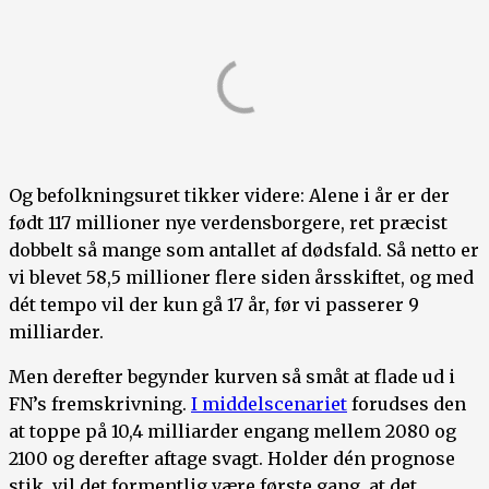
Og befolkningsuret tikker videre: Alene i år er der
født 117 millioner nye verdensborgere, ret præcist
dobbelt så mange som antallet af dødsfald. Så netto er
vi blevet 58,5 millioner flere siden årsskiftet, og med
dét tempo vil der kun gå 17 år, før vi passerer 9
milliarder.
Men derefter begynder kurven så småt at flade ud i
FN’s fremskrivning.
I middelscenariet
forudses den
at toppe på 10,4 milliarder engang mellem 2080 og
2100 og derefter aftage svagt. Holder dén prognose
stik, vil det formentlig være første gang, at det