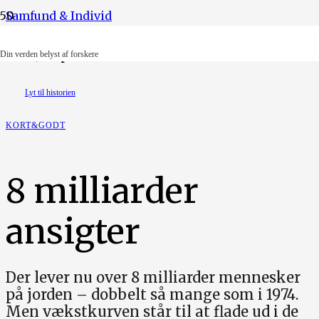
Samfund & Individ
Foto: Joseph Chan
Din verden belyst af forskere
Lyt til historien
KORT&GODT
8 milliarder
ansigter
Der lever nu over 8 milliarder mennesker
på jorden – dobbelt så mange som i 1974.
Men vækstkurven står til at flade ud i de