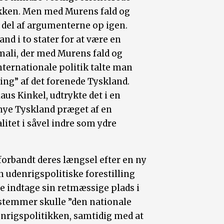
ikken. Men med Murens fald og
 del af argumenterne op igen.
d i to stater for at være en
mali, der med Murens fald og
ternationale politik talte man
ing” af det forenede Tyskland.
us Kinkel, udtrykte det i en
 nye Tyskland præget af en
itet i såvel indre som ydre
forbandt deres længsel efter en ny
 udenrigspolitiske forestilling
le indtage sin retmæssige plads i
 stemmer skulle ”den nationale
enrigspolitikken, samtidig med at