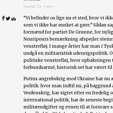
Læsetid: Ca.
9
min.
”Vi befinder os lige nu et sted, hvor vi ik
som vi ikke har ønsket at gøre.” Sådan s
formænd for partiet De Grønne, for nylig
Nouripours bemærkning afspejler stemni
venstrefløj. I mange årtier har man i Ty
undgå en militaristisk udenrigspolitik. O
politiske venstrefløj, hvor opbakningen 
forbundsarmé, historisk set har været til
Putins angrebskrig mod Ukraine har nu æ
politik: hvor man indtil nu, på baggrund
Verdenskrig, har sigtet efter en fredelig 
international politik, har de seneste begi
militærudgifter og evnen til at forsvare