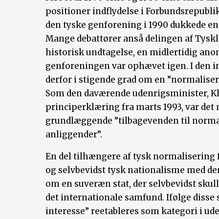
positioner indflydelse i Forbundsrepubl
den tyske genforening i 1990 dukkede en
Mange debattører anså delingen af Tysklan
historisk undtagelse, en midlertidig ano
genforeningen var ophævet igen. I den in
derfor i stigende grad om en ”normaliser
Som den daværende udenrigsminister, Kla
principerklæring fra marts 1993, var det
grundlæggende ”tilbagevenden til normal
anliggender”.
En del tilhængere af tysk normalisering 
og selvbevidst tysk nationalisme med den
om en suveræn stat, der selvbevidst skul
det internationale samfund. Ifølge disse
interesse” reetableres som kategori i ud