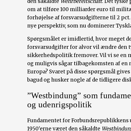
den såkaldte
Wehrbereitschaft
. Det tyske
om at tilføre 100 milliarder euro til mil
forhøjelse af forsvarsudgifterne til 2 pct
nye perspektiv, som nu dominerer Tyskl
Spørgsmålet er imidlertid, hvor meget d
forsvarsudgifter for alvor vil ændre den 
sikkerhedspolitik fremover. Vil vi se en 
og muligvis sågar tilbagekomsten af en 
Europa? Svaret på disse spørgsmål gives 
bagud og husker nogle af de tidligere dis
”Westbindung” som fundament
og udenrigspolitik
Fundamentet for Forbundsrepublikkens u
1950'erne været den såkaldte
Westbindun