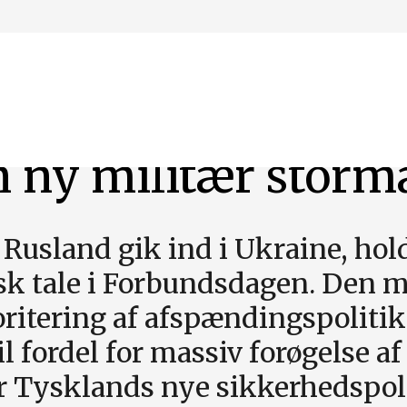
n ny militær stor
r Rusland gik ind i Ukraine, hol
risk tale i Forbundsdagen. Den 
ritering af afspændingspolitik 
 fordel for massiv forøgelse af
Tysklands nye sikkerhedspoliti