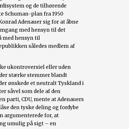
rdisystem og de tilhørende
ldte Schuman-plan fra 1950
Konrad Adenauer sig for at åbne
omgang med hensyn til det
å med hensyn til
srepublikken således medlem af
kke ukontroversiel eller uden
s der stærke stemmer blandt
er ønskede et neutralt Tyskland i
er såvel som dele af den
en parti, CDU, mente at Adenauers
låse den tyske deling og fordybe
n argumenterede for, at
ing umulig på sigt – en