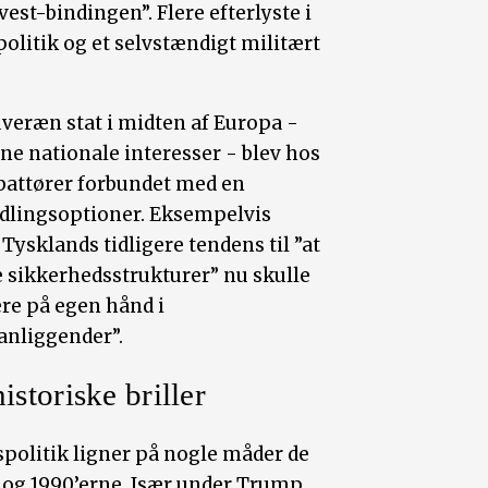
st-bindingen”. Flere efterlyste i
litik og et selvstændigt militært
veræn stat i midten af Europa -
ine nationale interesser - blev hos
ebattører forbundet med en
dlingsoptioner. Eksempelvis
Tysklands tidligere tendens til ”at
e sikkerhedsstrukturer” nu skulle
ere på egen hånd i
 anliggender”.
istoriske briller
politik ligner på nogle måder de
 og 1990’erne. Især under Trump,