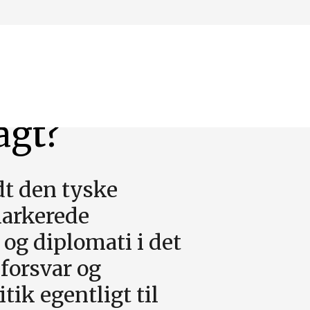
magt?
dt den tyske
markerede
og diplomati i det
 forsvar og
k egentligt til