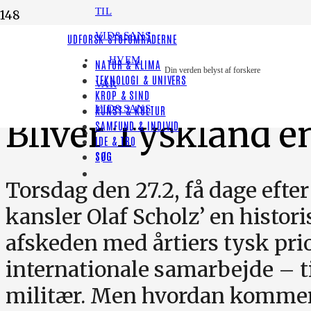
TIL
VID&SANS
LYT TIL HISTORIEN
UDFORSK STOFOMRÅDERNE
HVEM
NATUR & KLIMA
INTERNATIONALT
Din verden belyst af forskere
TEKNOLOGI & UNIVERS
VAR
KROP & SIND
VID&SANS
KUNST & KULTUR
Bliver Tyskland e
SAMFUND & INDIVID
IDE & TRO
SØG
Torsdag den 27.2, få dage efte
kansler Olaf Scholz’ en histo
afskeden med årtiers tysk prio
internationale samarbejde – til
militær. Men hvordan kommer 