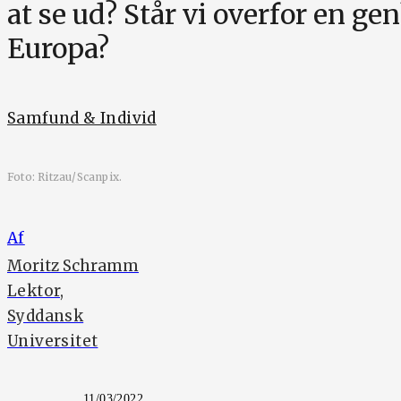
at se ud? Står vi overfor en g
Europa?
Samfund & Individ
Foto: Ritzau/Scanpix.
Af
Moritz Schramm
Lektor,
Syddansk
Universitet
11/03/2022