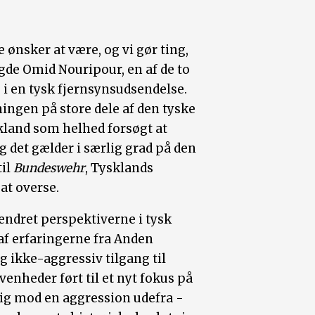
ke ønsker at være, og vi gør ting,
agde Omid Nouripour, en af de to
 i en tysk fjernsynsudsendelse.
ngen på store dele af den tyske
skland som helhed forsøgt at
g det gælder i særlig grad på den
til
Bundeswehr
, Tysklands
 at overse.
ndret perspektiverne i tysk
 af erfaringerne fra Anden
og ikke-aggressiv tilgang til
venheder ført til et nyt fokus på
 sig mod en aggression udefra -