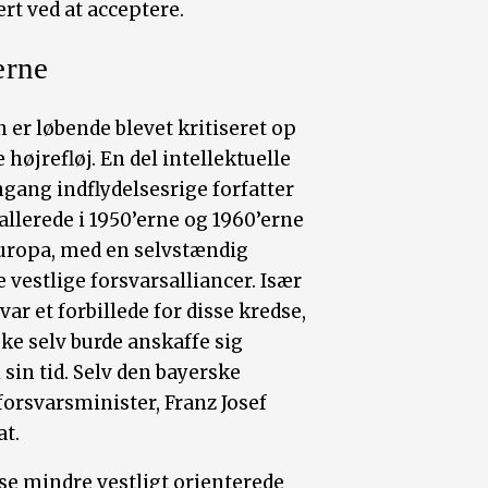
rt ved at acceptere.
'erne
 er løbende blevet kritiseret op
højrefløj. En del intellektuelle
gang indflydelsesrige forfatter
llerede i 1950’erne og 1960’erne
Europa, med en selvstændig
 vestlige forsvarsalliancer. Især
ar et forbillede for disse kredse,
e selv burde anskaffe sig
sin tid. Selv den bayerske
orsvarsminister, Franz Josef
bat.
sse mindre vestligt orienterede