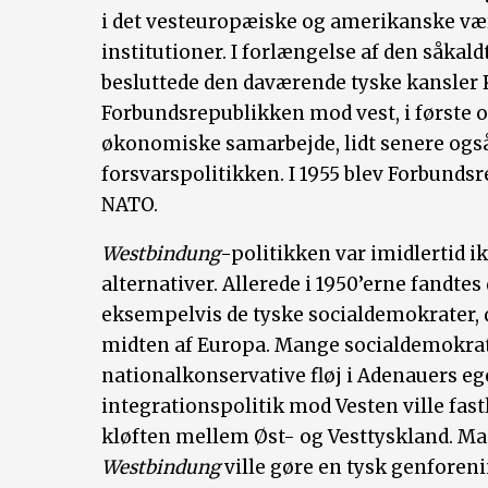
i det vesteuropæiske og amerikanske væ
institutioner. I forlængelse af den såka
besluttede den daværende tyske kansler 
Forbundsrepublikken mod vest, i første 
økonomiske samarbejde, lidt senere ogs
forsvarspolitikken. I 1955 blev Forbund
NATO.
Westbindung
-politikken var imidlertid i
alternativer. Allerede i 1950’erne fandte
eksempelvis de tyske socialdemokrater, d
midten af Europa. Mange socialdemokrat
nationalkonservative fløj i Adenauers eg
integrationspolitik mod Vesten ville fast
kløften mellem Øst- og Vesttyskland. Ma
Westbindung
ville gøre en tysk genforen