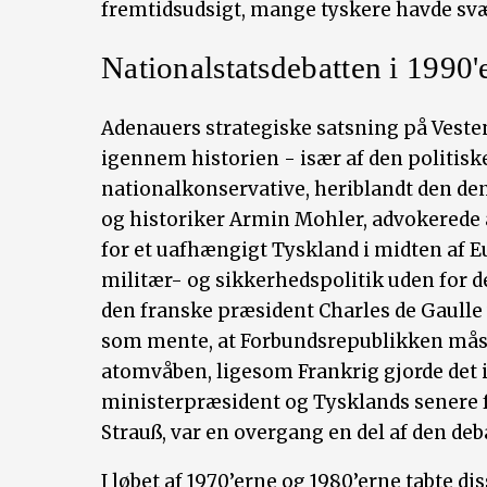
fremtidsudsigt, mange tyskere havde svæ
Nationalstatsdebatten i 1990
Adenauers strategiske satsning på Vesten
igennem historien - især af den politiske 
nationalkonservative, heriblandt den den
og historiker Armin Mohler, advokerede a
for et uafhængigt Tyskland i midten af 
militær- og sikkerhedspolitik uden for de
den franske præsident Charles de Gaulle v
som mente, at Forbundsrepublikken måsk
atomvåben, ligesom Frankrig gjorde det i 
ministerpræsident og Tysklands senere f
Strauß, var en overgang en del af den de
I løbet af 1970’erne og 1980’erne tabte di