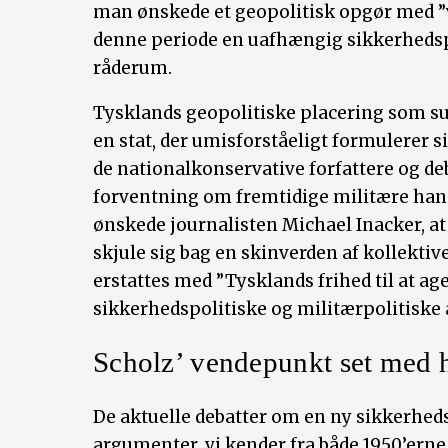
man ønskede et geopolitisk opgør med ”ve
denne periode en uafhængig sikkerhedspo
råderum.
Tysklands geopolitiske placering som su
en stat, der umisforståeligt formulerer s
de nationalkonservative forfattere og d
forventning om fremtidige militære han
ønskede journalisten Michael Inacker, at 
skjule sig bag en skinverden af kollektiv
erstattes med ”Tysklands frihed til at ag
sikkerhedspolitiske og militærpolitiske
Scholz’ vendepunkt set med h
De aktuelle debatter om en ny sikkerheds
argumenter, vi kender fra både 1950’erne