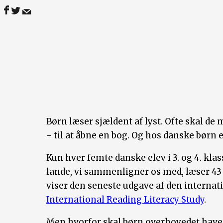
Børn læser sjældent af lyst. Ofte skal d
- til at åbne en bog. Og hos danske børn e
Kun hver femte danske elev i 3. og 4. klass
lande, vi sammenligner os med, læser 43 p
viser den seneste udgave af den interna
International Reading Literacy Study
.
Men hvorfor skal børn overhovedet have ly