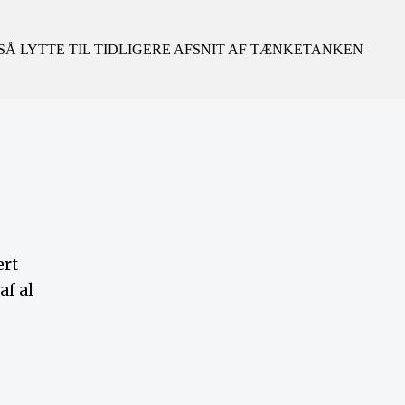
Å LYTTE TIL TIDLIGERE AFSNIT AF TÆNKETANKEN
ært
f al