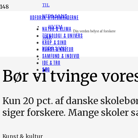
TIL
VID&SANS
LYT TIL HISTORIEN
UDFORSK STOFOMRÅDERNE
HVEM
NATUR & KLIMA
[render_share_by]
Din verden belyst af forskere
TEKNOLOGI & UNIVERS
VAR
KROP & SIND
PODCAST
VID&SANS
KUNST & KULTUR
SAMFUND & INDIVID
IDE & TRO
SØG
Bør vi tvinge vores
Kun 20 pct. af danske skolebørn
siger forskere. Mange skoler s
Kunst & kultur