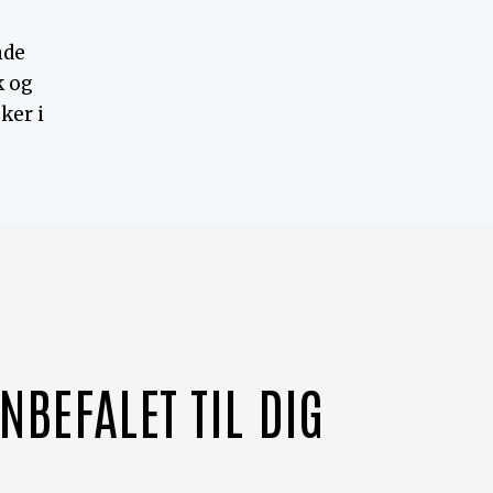
nde
k og
ker i
NBEFALET TIL DIG