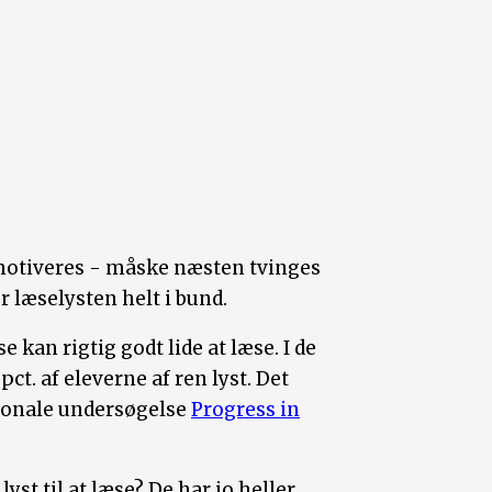
e motiveres - måske næsten tvinges
r læselysten helt i bund.
e kan rigtig godt lide at læse. I de
ct. af eleverne af ren lyst. Det
tionale undersøgelse
Progress in
st til at læse? De har jo heller