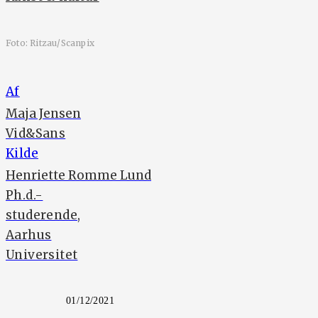
Foto: Ritzau/Scanpix
Af
Maja Jensen
Vid&Sans
Kilde
Henriette Romme Lund
Ph.d.-
studerende,
Aarhus
Universitet
01/12/2021