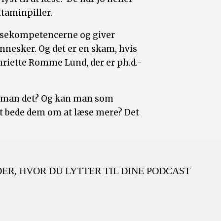
vitaminpiller.
 læsekompetencerne og giver
nnesker. Og det er en skam, hvis
enriette Romme Lund, der er ph.d.-
r man det? Og kan man som
t bede dem om at læse mere? Det
 DER, HVOR DU LYTTER TIL DINE PODCAST