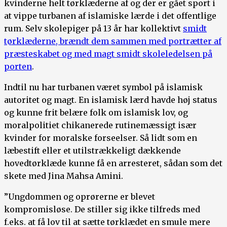
kvinderne helt tørklæderne af og der er gået sport i
at vippe turbanen af islamiske lærde i det offentlige
rum. Selv skolepiger på 13 år har kollektivt
smidt
tørklæderne, brændt dem sammen med portrætter af
præsteskabet og med magt smidt skoleledelsen på
porten
.
Indtil nu har turbanen været symbol på islamisk
autoritet og magt. En islamisk lærd havde høj status
og kunne frit belære folk om islamisk lov, og
moralpolitiet chikanerede rutinemæssigt især
kvinder for moralske forseelser. Så lidt som en
læbestift eller et utilstrækkeligt dækkende
hovedtørklæde kunne få en arresteret, sådan som det
skete med Jina Mahsa Amini.
”Ungdommen og oprørerne er blevet
kompromisløse. De stiller sig ikke tilfreds med
f.eks. at få lov til at sætte tørklædet en smule mere