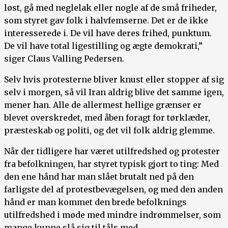
løst, gå med neglelak eller nogle af de små friheder,
som styret gav folk i halvfemserne. Det er de ikke
interesserede i. De vil have deres frihed, punktum.
De vil have total ligestilling og ægte demokrati,”
siger Claus Valling Pedersen.
Selv hvis protesterne bliver knust eller stopper af sig
selv i morgen, så vil Iran aldrig blive det samme igen,
mener han. Alle de allermest hellige grænser er
blevet overskredet, med åben foragt for tørklæder,
præsteskab og politi, og det vil folk aldrig glemme.
Når der tidligere har været utilfredshed og protester
fra befolkningen, har styret typisk gjort to ting: Med
den ene hånd har man slået brutalt ned på den
farligste del af protestbevægelsen, og med den anden
hånd er man kommet den brede befolknings
utilfredshed i møde med mindre indrømmelser, som
mange kunne slå sig til tåls med.