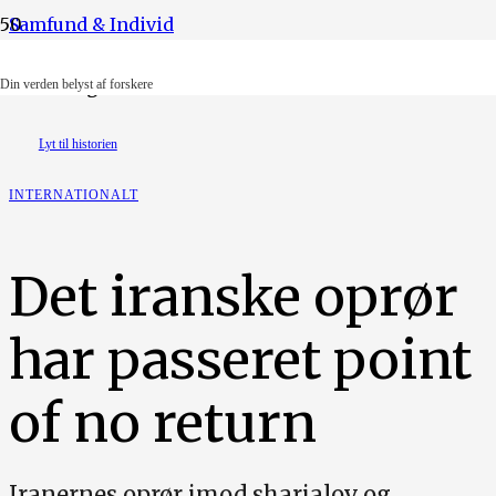
Samfund & Individ
Foto: Tolga Ildun
Din verden belyst af forskere
Lyt til historien
INTERNATIONALT
Det iranske oprør
har passeret point
of no return
Iranernes oprør imod sharialov og