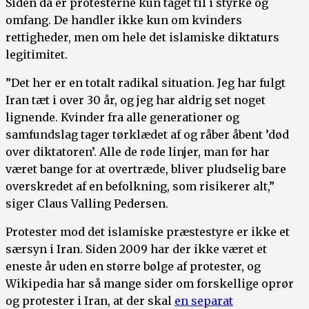
Siden da er protesterne kun taget til i styrke og
omfang. De handler ikke kun om kvinders
rettigheder, men om hele det islamiske diktaturs
legitimitet.
”Det her er en totalt radikal situation. Jeg har fulgt
Iran tæt i over 30 år, og jeg har aldrig set noget
lignende. Kvinder fra alle generationer og
samfundslag tager tørklædet af og råber åbent ’død
over diktatoren’. Alle de røde linjer, man før har
været bange for at overtræde, bliver pludselig bare
overskredet af en befolkning, som risikerer alt,”
siger Claus Valling Pedersen.
Protester mod det islamiske præstestyre er ikke et
særsyn i Iran. Siden 2009 har der ikke været et
eneste år uden en større bølge af protester, og
Wikipedia har så mange sider om forskellige oprør
og protester i Iran, at der skal
en separat