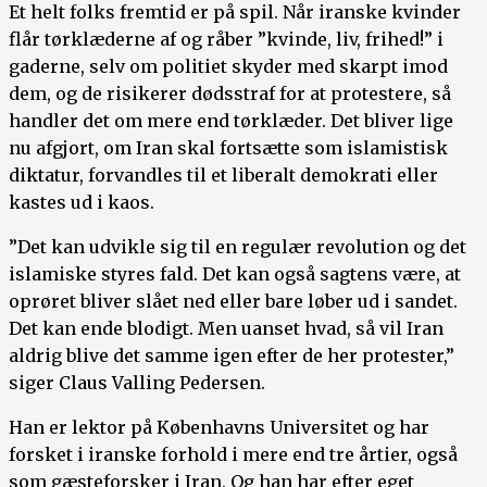
Et helt folks fremtid er på spil. Når iranske kvinder
flår tørklæderne af og råber ”kvinde, liv, frihed!” i
gaderne, selv om politiet skyder med skarpt imod
dem, og de risikerer dødsstraf for at protestere, så
handler det om mere end tørklæder. Det bliver lige
nu afgjort, om Iran skal fortsætte som islamistisk
diktatur, forvandles til et liberalt demokrati eller
kastes ud i kaos.
”Det kan udvikle sig til en regulær revolution og det
islamiske styres fald. Det kan også sagtens være, at
oprøret bliver slået ned eller bare løber ud i sandet.
Det kan ende blodigt. Men uanset hvad, så vil Iran
aldrig blive det samme igen efter de her protester,”
siger Claus Valling Pedersen.
Han er lektor på Københavns Universitet og har
forsket i iranske forhold i mere end tre årtier, også
som gæsteforsker i Iran. Og han har efter eget