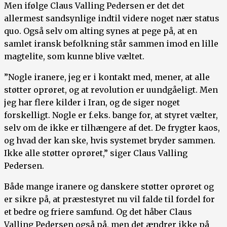
Men ifølge Claus Valling Pedersen er det det
allermest sandsynlige indtil videre noget nær status
quo. Også selv om alting synes at pege på, at en
samlet iransk befolkning står sammen imod en lille
magtelite, som kunne blive væltet.
”Nogle iranere, jeg er i kontakt med, mener, at alle
støtter oprøret, og at revolution er uundgåeligt. Men
jeg har flere kilder i Iran, og de siger noget
forskelligt. Nogle er f.eks. bange for, at styret vælter,
selv om de ikke er tilhængere af det. De frygter kaos,
og hvad der kan ske, hvis systemet bryder sammen.
Ikke alle støtter oprøret,” siger Claus Valling
Pedersen.
Både mange iranere og danskere støtter oprøret og
er sikre på, at præstestyret nu vil falde til fordel for
et bedre og friere samfund. Og det håber Claus
Valling Pedersen også på, men det ændrer ikke på