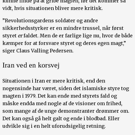
kunne finde på at gribe magten, før det kommer så
vidt, hvis situationen bliver mere kritisk.
”Revolutionsgardens soldater og andre
sikkerhedsstyrker er en mindre trussel, når først
styret
er
faldet. Men de er farlige lige nu, hvor de både
kæmper for at forsvare styret og deres egen magt,”
siger Claus Valling Pedersen.
Iran ved en korsvej
Situationen i Iran er mere kritisk, end den
nogensinde har været, siden det islamiske styre tog
magten i 1979. Det kan ende med styrets fald og
måske endda med nogle af de visioner om frihed,
som mange af de unge demonstranter drømmer om.
Det kan også gå helt galt og ende i blodbad. Eller
udvikle sig i en helt uforudsigelig retning.