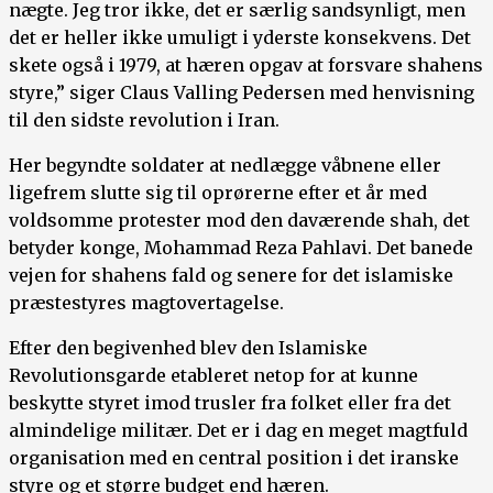
nægte. Jeg tror ikke, det er særlig sandsynligt, men
det er heller ikke umuligt i yderste konsekvens. Det
skete også i 1979, at hæren opgav at forsvare shahens
styre,” siger Claus Valling Pedersen med henvisning
til den sidste revolution i Iran.
Her begyndte soldater at nedlægge våbnene eller
ligefrem slutte sig til oprørerne efter et år med
voldsomme protester mod den daværende shah, det
betyder konge, Mohammad Reza Pahlavi. Det banede
vejen for shahens fald og senere for det islamiske
præstestyres magtovertagelse.
Efter den begivenhed blev den Islamiske
Revolutionsgarde etableret netop for at kunne
beskytte styret imod trusler fra folket eller fra det
almindelige militær. Det er i dag en meget magtfuld
organisation med en central position i det iranske
styre og et større budget end hæren.