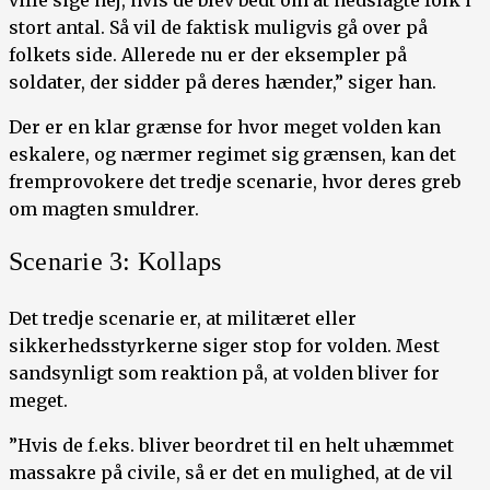
ville sige nej, hvis de blev bedt om at nedslagte folk i
stort antal. Så vil de faktisk muligvis gå over på
folkets side. Allerede nu er der eksempler på
soldater, der sidder på deres hænder,” siger han.
Der er en klar grænse for hvor meget volden kan
eskalere, og nærmer regimet sig grænsen, kan det
fremprovokere det tredje scenarie, hvor deres greb
om magten smuldrer.
Scenarie 3: Kollaps
Det tredje scenarie er, at militæret eller
sikkerhedsstyrkerne siger stop for volden. Mest
sandsynligt som reaktion på, at volden bliver for
meget.
”Hvis de f.eks. bliver beordret til en helt uhæmmet
massakre på civile, så er det en mulighed, at de vil