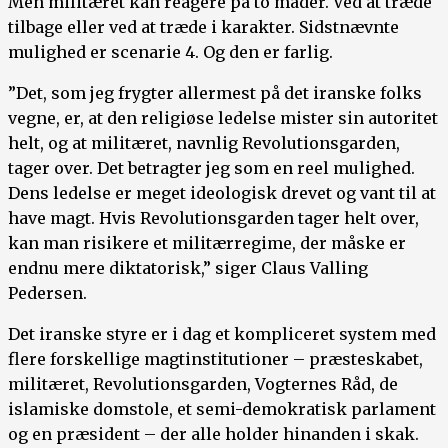
Men militæret kan reagere på to måder. Ved at træde
tilbage eller ved at træde i karakter. Sidstnævnte
mulighed er scenarie 4. Og den er farlig.
”Det, som jeg frygter allermest på det iranske folks
vegne, er, at den religiøse ledelse mister sin autoritet
helt, og at militæret, navnlig Revolutionsgarden,
tager over. Det betragter jeg som en reel mulighed.
Dens ledelse er meget ideologisk drevet og vant til at
have magt. Hvis Revolutionsgarden tager helt over,
kan man risikere et militærregime, der måske er
endnu mere diktatorisk,” siger Claus Valling
Pedersen.
Det iranske styre er i dag et kompliceret system med
flere forskellige magtinstitutioner – præsteskabet,
militæret, Revolutionsgarden, Vogternes Råd, de
islamiske domstole, et semi-demokratisk parlament
og en præsident – der alle holder hinanden i skak.