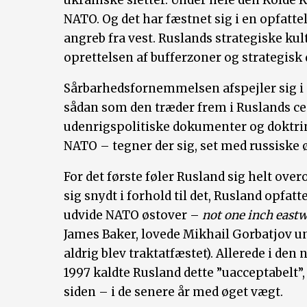
NATO. Og det har fæstnet sig i en opfatte
angreb fra vest. Ruslands strategiske kul
oprettelsen af bufferzoner og strategisk 
Sårbarhedsfornemmelsen afspejler sig i d
sådan som den træder frem i Ruslands ce
udenrigspolitiske dokumenter og doktrine
NATO – tegner der sig, set med russiske ø
For det første føler Rusland sig helt over
sig snydt i forhold til det, Rusland opfat
udvide NATO østover –
not one inch eastw
James Baker, lovede Mikhail Gorbatjov u
aldrig blev traktatfæstet). Allerede i den
1997 kaldte Rusland dette ”uacceptabelt”, o
siden – i de senere år med øget vægt.