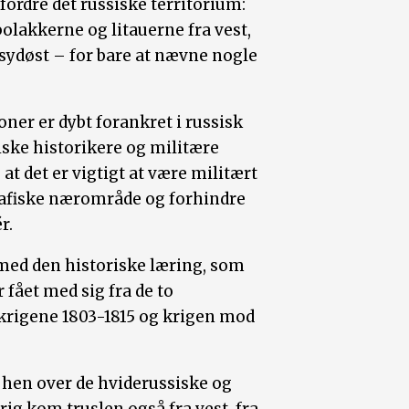
fordre det russiske territorium:
polakkerne og litauerne fra vest,
 sydøst – for bare at nævne nogle
ner er dybt forankret i russisk
iske historikere og militære
 at det er vigtigt at være militært
rafiske nærområde og forhindre
r.
 med den historiske læring, som
 fået med sig fra de to
krigene 1803-1815 og krigen mod
t hen over de hviderussiske og
rig kom truslen også fra vest, fra