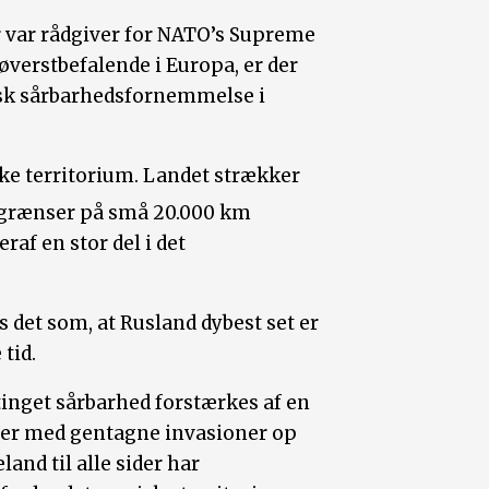
r var rådgiver for NATO’s Supreme
verstbefalende i Europa, er der
isk sårbarhedsfornemmelse i
.
ske territorium. Landet strækker
degrænser på små 20.000 km
raf en stor del i det
s det som, at Rusland dybest set er
tid.
tinget sårbarhed forstærkes af en
nger med gentagne invasioner op
nd til alle sider har