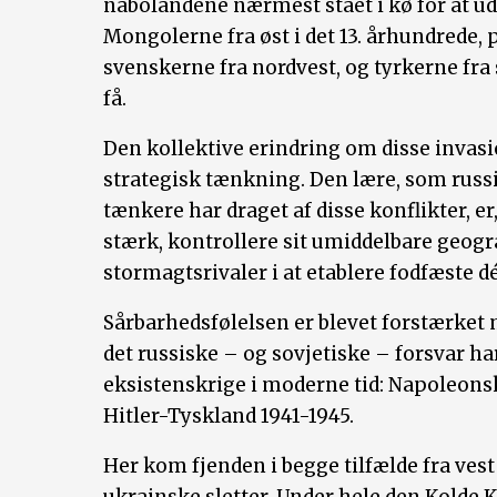
nabolandene nærmest stået i kø for at ud
Mongolerne fra øst i det 13. århundrede, 
svenskerne fra nordvest, og tyrkerne fra
få.
Den kollektive erindring om disse invasio
strategisk tænkning. Den lære, som russ
tænkere har draget af disse konflikter, er,
stærk, kontrollere sit umiddelbare geog
stormagtsrivaler i at etablere fodfæste dé
Sårbarhedsfølelsen er blevet forstærket
det russiske – og sovjetiske – forsvar har
eksistenskrige i moderne tid: Napoleons
Hitler-Tyskland 1941-1945.
Her kom fjenden i begge tilfælde fra ves
ukrainske sletter. Under hele den Kolde K