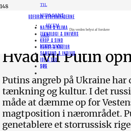
TIL
VID&SANS
LYT TIL HISTORIEN
UDFORSK STOFOMRÅDERNE
HVEM
NATUR & KLIMA
INTERNATIONALT
Din verden belyst af forskere
TEKNOLOGI & UNIVERS
VAR
KROP & SIND
VID&SANS
KUNST & KULTUR
Hvad vil Putin op
SAMFUND & INDIVID
IDE & TRO
SØG
Putins angreb på Ukraine har 
tænkning og kultur. I det rus
måde at dæmme op for Vestens
magtposition i nærområdet. Pu
genetablere et storrussisk rige