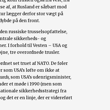
lse af, at Rusland er sårbart mod
tur lægger derfor stor vægt på
dybde på den front.
en russiske trusselsopfattelse,
ntrale sikkerheds- og
r. I forhold til Vesten – USA og
jne, tre overordnede trusler.
ordnet set truet af NATO. De føler
ter som USA’s løfte om ikke at
ards,
som USA’s udenrigsminister,
nder et møde i 1990 (men som
 nationale sikkerhedsstrategi fra
g det er en linje, der er videreført