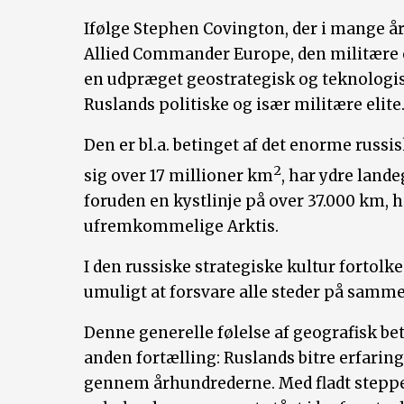
Ifølge Stephen Covington, der i mange å
Allied Commander Europe, den militære ø
en udpræget geostrategisk og teknolog
Ruslands politiske og især militære elite
Den er bl.a. betinget af det enorme russi
2
sig over 17 millioner km
, har ydre lan
foruden en kystlinje på over 37.000 km, he
ufremkommelige Arktis.
I den russiske strategiske kultur fortolke
umuligt at forsvare alle steder på samme 
Denne generelle følelse af geografisk be
anden fortælling: Ruslands bitre erfari
gennem århundrederne. Med fladt steppela