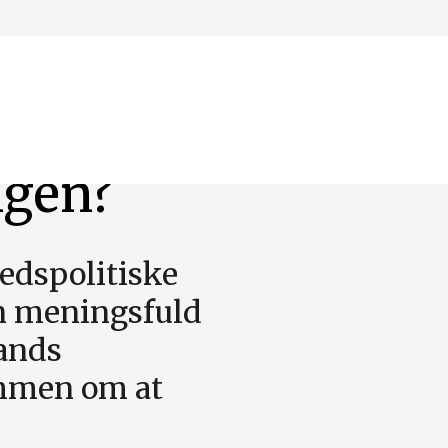
igen?
edspolitiske
en meningsfuld
lands
ømmen om at