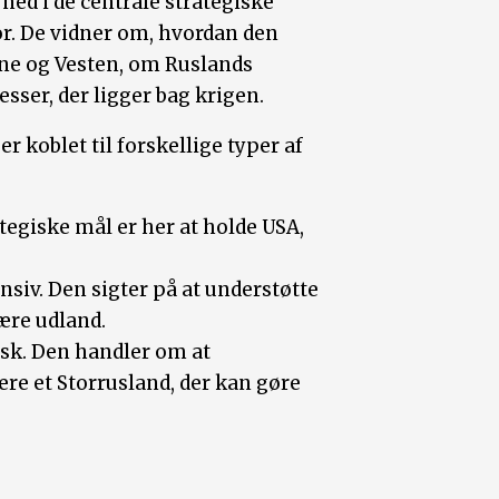
ned i de centrale strategiske
r. De vidner om, hvordan den
aine og Vesten, om Ruslands
esser, der ligger bag krigen.
r koblet til forskellige typer af
ategiske mål er her at holde USA,
siv. Den sigter på at understøtte
ære udland.
tisk. Den handler om at
re et Storrusland, der kan gøre