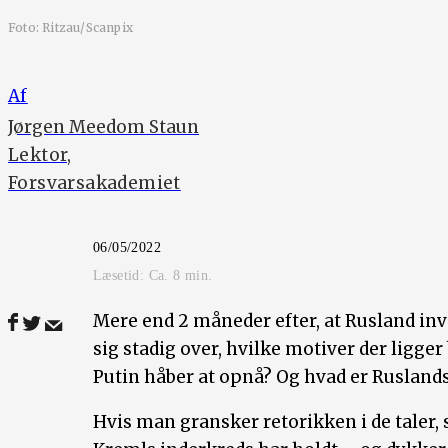
Foto: Ritzau/Scanpix
Af
Jørgen Meedom Staun
Lektor,
Forsvarsakademiet
06/05/2022
Læsetid: Ca.
8
min.
Mere end 2 måneder efter, at Rusland in
sig stadig over, hvilke motiver der ligger
Putin håber at opnå? Og hvad er Ruslands
Hvis man gransker retorikken i de taler, 