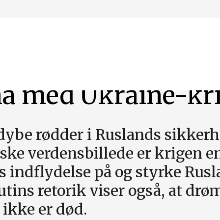
nå med Ukraine-kr
dybe rødder i Ruslands sikkerh
siske verdensbillede er krigen 
 indflydelse på og styrke Rus
tins retorik viser også, at dr
 ikke er død.