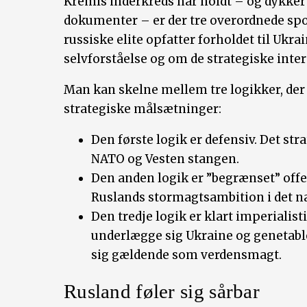
Kremls inderkreds har holdt – og dykker 
dokumenter – er der tre overordnede spo
russiske elite opfatter forholdet til Ukr
selvforståelse og om de strategiske inter
Man kan skelne mellem tre logikker, der e
strategiske målsætninger:
Den første logik er defensiv. Det str
NATO og Vesten stangen.
Den anden logik er ”begrænset” offen
Ruslands stormagtsambition i det n
Den tredje logik er klart imperialis
underlægge sig Ukraine og genetable
sig gældende som verdensmagt.
Rusland føler sig sårbar