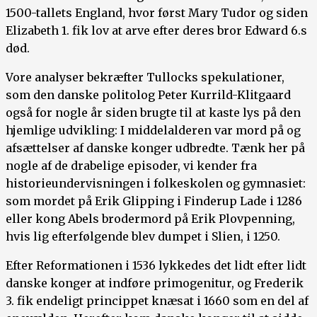
1500-tallets England, hvor først Mary Tudor og siden
Elizabeth 1. fik lov at arve efter deres bror Edward 6.s
død.
Vore analyser bekræfter Tullocks spekulationer,
som den danske politolog Peter Kurrild-Klitgaard
også for nogle år siden brugte til at kaste lys på den
hjemlige udvikling: I middelalderen var mord på og
afsættelser af danske konger udbredte. Tænk her på
nogle af de drabelige episoder, vi kender fra
historieundervisningen i folkeskolen og gymnasiet:
som mordet på Erik Glipping i Finderup Lade i 1286
eller kong Abels brodermord på Erik Plovpenning,
hvis lig efterfølgende blev dumpet i Slien, i 1250.
Efter Reformationen i 1536 lykkedes det lidt efter lidt
danske konger at indføre primogenitur, og Frederik
3. fik endeligt princippet knæsat i 1660 som en del af