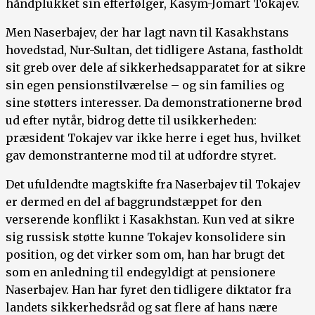
håndplukket sin efterfølger, Kasym-Jomart Tokajev.
Men Naserbajev, der har lagt navn til Kasakhstans
hovedstad, Nur-Sultan, det tidligere Astana, fastholdt
sit greb over dele af sikkerhedsapparatet for at sikre
sin egen pensionstilværelse – og sin families og
sine støtters interesser. Da demonstrationerne brød
ud efter nytår, bidrog dette til usikkerheden:
præsident Tokajev var ikke herre i eget hus, hvilket
gav demonstranterne mod til at udfordre styret.
Det ufuldendte magtskifte fra Naserbajev til Tokajev
er dermed en del af baggrundstæppet for den
verserende konflikt i Kasakhstan. Kun ved at sikre
sig russisk støtte kunne Tokajev konsolidere sin
position, og det virker som om, han har brugt det
som en anledning til endegyldigt at pensionere
Naserbajev. Han har fyret den tidligere diktator fra
landets sikkerhedsråd og sat flere af hans nære