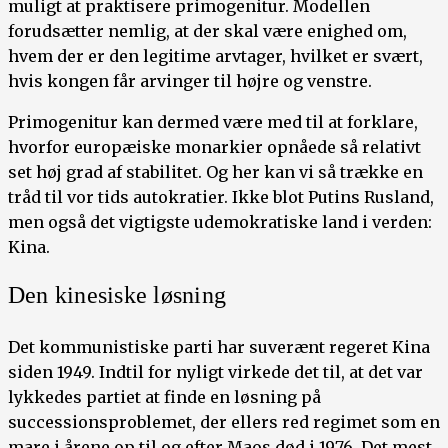
muligt at praktisere primogenitur. Modellen
forudsætter nemlig, at der skal være enighed om,
hvem der er den legitime arvtager, hvilket er svært,
hvis kongen får arvinger til højre og venstre.
Primogenitur kan dermed være med til at forklare,
hvorfor europæiske monarkier opnåede så relativt
set høj grad af stabilitet. Og her kan vi så trække en
tråd til vor tids autokratier. Ikke blot Putins Rusland,
men også det vigtigste udemokratiske land i verden:
Kina.
Den kinesiske løsning
Det kommunistiske parti har suverænt regeret Kina
siden 1949. Indtil for nyligt virkede det til, at det var
lykkedes partiet at finde en løsning på
successionsproblemet, der ellers red regimet som en
mare i årene op til og efter Maos død i 1976. Det mest