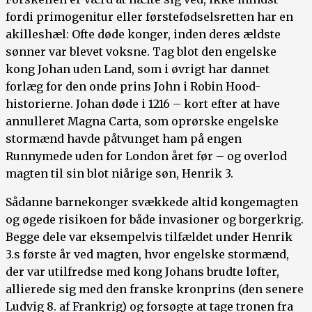
fordi primogenitur eller førstefødselsretten har en
akilleshæl: Ofte døde konger, inden deres ældste
sønner var blevet voksne. Tag blot den engelske
kong Johan uden Land, som i øvrigt har dannet
forlæg for den onde prins John i Robin Hood-
historierne. Johan døde i 1216 – kort efter at have
annulleret Magna Carta, som oprørske engelske
stormænd havde påtvunget ham på engen
Runnymede uden for London året før – og overlod
magten til sin blot niårige søn, Henrik 3.
Sådanne barnekonger svækkede altid kongemagten
og øgede risikoen for både invasioner og borgerkrig.
Begge dele var eksempelvis tilfældet under Henrik
3.s første år ved magten, hvor engelske stormænd,
der var utilfredse med kong Johans brudte løfter,
allierede sig med den franske kronprins (den senere
Ludvig 8. af Frankrig) og forsøgte at tage tronen fra