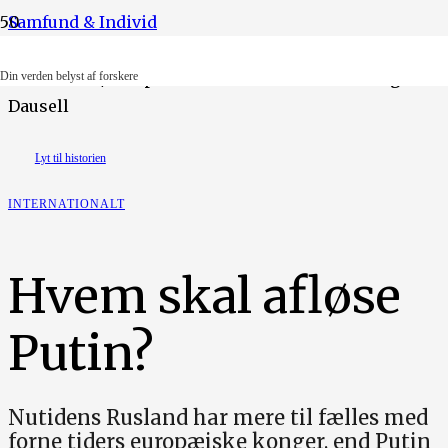
Samfund & Individ
Foto: Ritzau/Scanpix. Illustration: Ruth-Anne Degn
Din verden belyst af forskere
Dausell
Lyt til historien
INTERNATIONALT
Hvem skal afløse
Putin?
Nutidens Rusland har mere til fælles med
forne tiders europæiske konger, end Putin