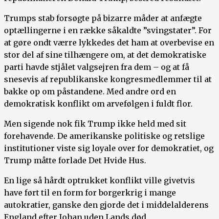
Trumps stab forsøgte på bizarre måder at anfægte
optællingerne i en række såkaldte ”svingstater”. For
at gøre ondt værre lykkedes det ham at overbevise en
stor del af sine tilhængere om, at det demokratiske
parti havde stjålet valgsejren fra dem – og at få
snesevis af republikanske kongresmedlemmer til at
bakke op om påstandene. Med andre ord en
demokratisk konflikt om arvefølgen i fuldt flor.
Men sigende nok fik Trump ikke held med sit
forehavende. De amerikanske politiske og retslige
institutioner viste sig loyale over for demokratiet, og
Trump måtte forlade Det Hvide Hus.
En lige så hårdt optrukket konflikt ville givetvis
have ført til en form for borgerkrig i mange
autokratier, ganske den gjorde det i middelalderens
England efter Johan uden Lands død.