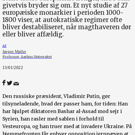
givetvis bryder sig om. Et nyt studie af 27
europæiske monarkier i perioden 1000-
1800 viser, at autokratiske regimer ofte
bliver destabiliseret, når magthaveren dør
eller bliver affældig.
Af
Jørgen Møller
Professor, Aarhus Universitet
13/01/2022
Den russiske præsident, Vladimir Putin, gør
tilsyneladende, hvad der passer ham, for tiden: Han
har hjulpet diktatoren Bashar al-Assad mod sejr i
Syrien, han rasler med sablen i forhold til
Vesteuropa, og han truer med at invadere Ukraine. På
hjemmefronten får enhver opposition jernnæven at