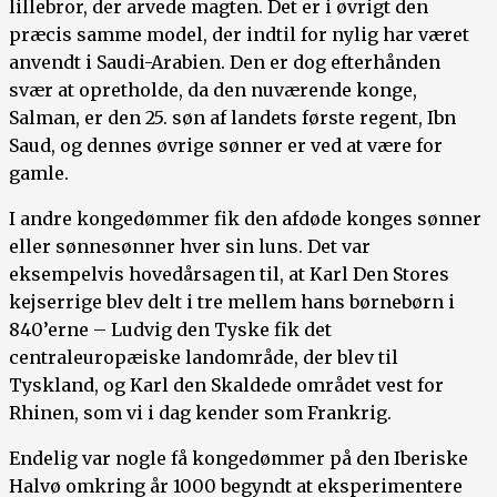
lillebror, der arvede magten. Det er i øvrigt den
præcis samme model, der indtil for nylig har været
anvendt i Saudi-Arabien. Den er dog efterhånden
svær at opretholde, da den nuværende konge,
Salman, er den 25. søn af landets første regent, Ibn
Saud, og dennes øvrige sønner er ved at være for
gamle.
I andre kongedømmer fik den afdøde konges sønner
eller sønnesønner hver sin luns. Det var
eksempelvis hovedårsagen til, at Karl Den Stores
kejserrige blev delt i tre mellem hans børnebørn i
840’erne – Ludvig den Tyske fik det
centraleuropæiske landområde, der blev til
Tyskland, og Karl den Skaldede området vest for
Rhinen, som vi i dag kender som Frankrig.
Endelig var nogle få kongedømmer på den Iberiske
Halvø omkring år 1000 begyndt at eksperimentere