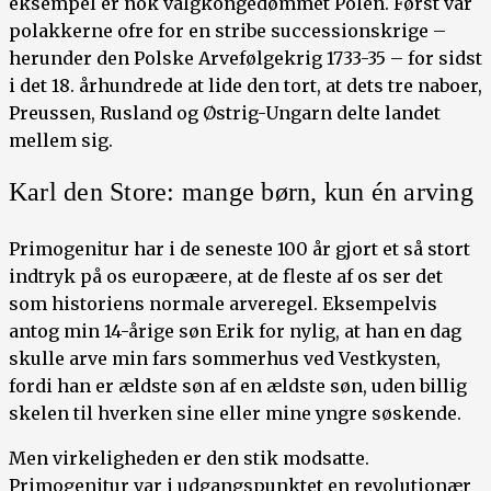
eksempel er nok valgkongedømmet Polen. Først var
polakkerne ofre for en stribe successionskrige –
herunder den Polske Arvefølgekrig 1733-35 – for sidst
i det 18. århundrede at lide den tort, at dets tre naboer,
Preussen, Rusland og Østrig-Ungarn delte landet
mellem sig.
Karl den Store: mange børn, kun én arving
Primogenitur har i de seneste 100 år gjort et så stort
indtryk på os europæere, at de fleste af os ser det
som historiens normale arveregel. Eksempelvis
antog min 14-årige søn Erik for nylig, at han en dag
skulle arve min fars sommerhus ved Vestkysten,
fordi han er ældste søn af en ældste søn, uden billig
skelen til hverken sine eller mine yngre søskende.
Men virkeligheden er den stik modsatte.
Primogenitur var i udgangspunktet en revolutionær