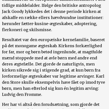
tidlige middelalder. Ifølge den britiske antropolog
Jack Goody lykkedes det i denne periode kirken at
afskaffe en række ellers hævdvundne institutioner:
herunder fætter-kusine-ægteskaber, adoptering,
flerkoneri og skilsmisse.
Resultatet var den europæiske kernefamilie, baseret
på det monogame ægteskab. Kirkens forkærlighed
for far, mor og børn betød ingenlunde, at magtfulde
mænd stoppede med at avle børn med andre end
deres ægtefælle. Det gjorde de naturligvis, men
kirken sikrede sig i stigende grad, at kun børn fra
lovformelige ægteskaber var legitime arvinger. Karl
den Store skulle eksempelvis have fået op imod tyve
børn, men han efterlod sig kun én legitim arving:
Ludvig den Fromme.
Her har vi altså den forudsætning, som gjorde det