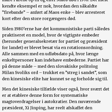
kendte eksempel er nok, hvordan den såkaldte
”firebande” – anført af Maos enke – blev arresteret
kort efter den store rorgængers død.
Siden 1980’erne har det kommunistiske parti således
praktiseret en model, hvor de vigtigste embeder
(herunder generalsekretær for partiet og præsident
for landet) er blevet besat via en rotationsordning.
Alle sammen med en udløbsdato på, hvor længe
enkeltpersoner kan indehave embederne. Partiet har
på denne måde – med den slovakiske politolog
Milan Svoliks ord – trukket en ”streg i sandet”, som
den kinesiske elite har kunnet se og forholde sig til.
Men det kinesiske tilfælde viser også, hvor svært det
er at etablere denne form for systematiske
magtoverdragelser i autokratier. Den nuværende
præsident, Xi Jinping, har reelt afskaffet den