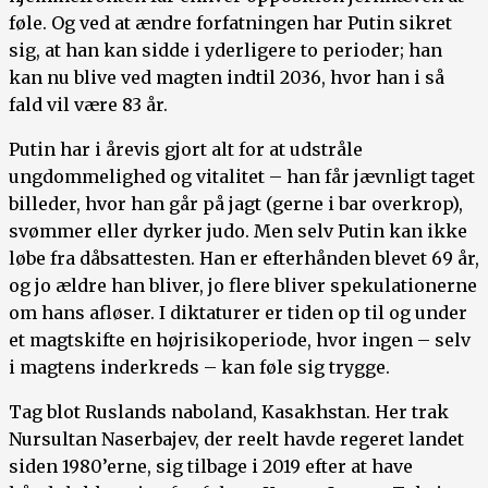
føle. Og ved at ændre forfatningen har Putin sikret
sig, at han kan sidde i yderligere to perioder; han
kan nu blive ved magten indtil 2036, hvor han i så
fald vil være 83 år.
Putin har i årevis gjort alt for at udstråle
ungdommelighed og vitalitet – han får jævnligt taget
billeder, hvor han går på jagt (gerne i bar overkrop),
svømmer eller dyrker judo. Men selv Putin kan ikke
løbe fra dåbsattesten. Han er efterhånden blevet 69 år,
og jo ældre han bliver, jo flere bliver spekulationerne
om hans afløser. I diktaturer er tiden op til og under
et magtskifte en højrisikoperiode, hvor ingen – selv
i magtens inderkreds – kan føle sig trygge.
Tag blot Ruslands naboland, Kasakhstan. Her trak
Nursultan Naserbajev, der reelt havde regeret landet
siden 1980’erne, sig tilbage i 2019 efter at have