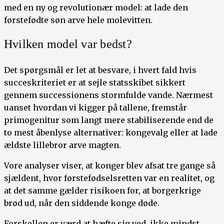
med en ny og revolutionær model: at lade den
førstefødte søn arve hele molevitten.
Hvilken model var bedst?
Det spørgsmål er let at besvare, i hvert fald hvis
succeskriteriet er at sejle statsskibet sikkert
gennem successionens stormfulde vande. Nærmest
uanset hvordan vi kigger på tallene, fremstår
primogenitur som langt mere stabiliserende end de
to mest åbenlyse alternativer: kongevalg eller at lade
ældste lillebror arve magten.
Vore analyser viser, at konger blev afsat tre gange så
sjældent, hvor førstefødselsretten var en realitet, og
at det samme gælder risikoen for, at borgerkrige
brød ud, når den siddende konge døde.
Forskellen er værd at hæfte sig ved, ikke mindst