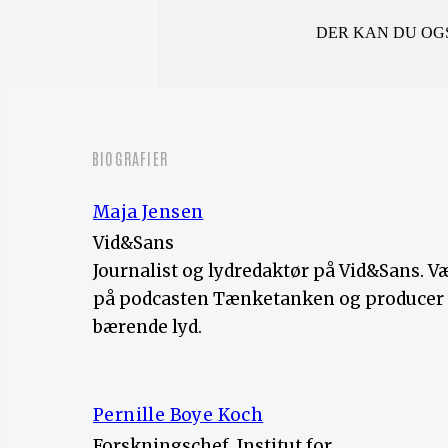
DER KAN DU OGS
BIOGRAFIER
Maja Jensen
Vid&Sans
Journalist og lydredaktør på Vid&Sans. V
på podcasten Tænketanken og producer a
bærende lyd.
Pernille Boye Koch
Forskningschef, Institut for