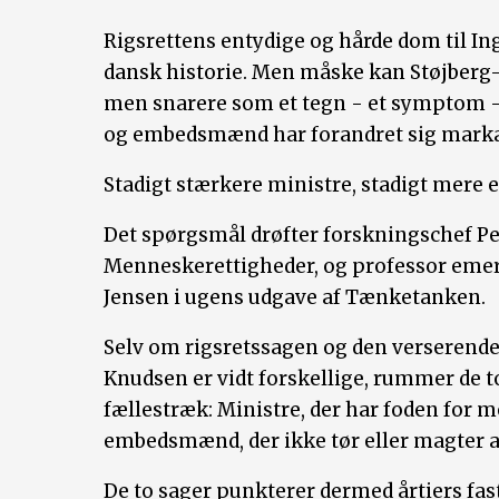
Rigsrettens entydige og hårde dom til Ing
dansk historie. Men måske kan Støjberg-s
men snarere som et tegn - et symptom -
og embedsmænd har forandret sig markan
Stadigt stærkere ministre, stadigt mer
Det spørgsmål drøfter forskningschef Per
Menneskerettigheder, og professor eme
Jensen i ugens udgave af Tænketanken.
Selv om rigsretssagen og den verseren
Knudsen er vidt forskellige, rummer de 
fællestræk: Ministre, der har foden for 
embedsmænd, der ikke tør eller magter at
De to sager punkterer dermed årtiers fas