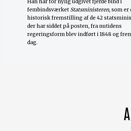
Han har for nylig udgivet fjerde bind i
fembindsværket
Statsministeren
, som er
historisk fremstilling af de 42 statsminis
der har siddet på posten, fra nutidens
regeringsform blev indført i 1848 og frem 
dag.
A