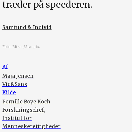
træder på speederen.
Samfund & Individ
Foto: Ritzau/Scanpix.
Af
Maja Jensen
Vid&Sans
Kilde
Pernille Boye Koch
Forskningschef,
Institut for
Menneskerettigheder