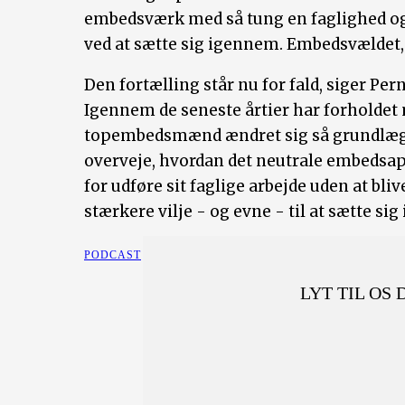
embedsværk med så tung en faglighed og 
ved at sætte sig igennem. Embedsvældet, e
Den fortælling står nu for fald, siger Pe
Igennem de seneste årtier har forholdet
topembedsmænd ændret sig så grundlægge
overveje, hvordan det neutrale embedsa
for udføre sit faglige arbejde uden at bli
stærkere vilje - og evne - til at sætte si
PODCAST
LYT TIL OS