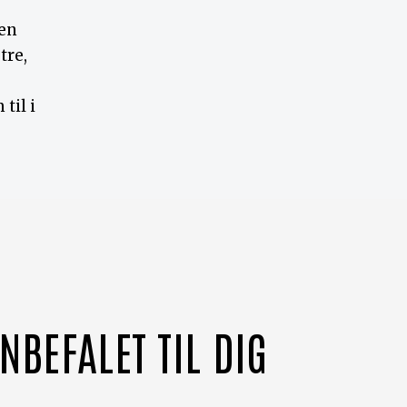
 en
tre,
til i
NBEFALET TIL DIG