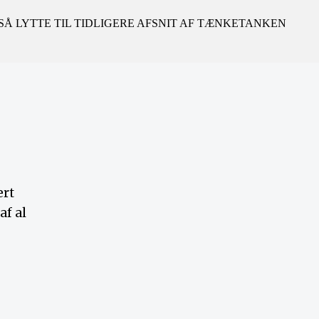
Å LYTTE TIL TIDLIGERE AFSNIT AF TÆNKETANKEN
ært
f al