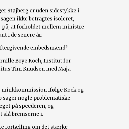
er Støjberg er uden sidestykke i
agen ikke betragtes isoleret,
 på, at forholdet mellem ministre
t i de senere år:
e eftergivende embedsmænd?
nille Boye Koch, Institut for
ritus Tim Knudsen med Maja
de minkkommission ifølge Kock og
to sager nogle problematiske
meget på speederen, og
 slå bremserne i.
te fortælling om det stærke