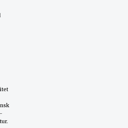
d
itet
ansk
k-
tur.