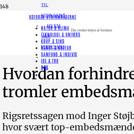
TIL
VID&SANS
LYT TIL HISTORIEN
UDFORSK STOFOMRÅDERNE
HVEM
NATUR & KLIMA
[render_share_by]
Din verden belyst af forskere
TEKNOLOGI & UNIVERS
VAR
KROP & SIND
PODCAST
VID&SANS
KUNST & KULTUR
SAMFUND & INDIVID
IDE & TRO
SØG
Hvordan forhindrer
tromler embedsm
Rigsretssagen mod Inger Stø
hvor svært top-embedsmændene