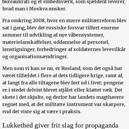
bureaukrati og et embedsværk, som sjældent leverer,
hvad man i Moskva ønsker.
Fra omkring 2008, hvor en større militærreform blev
sat i gang, blev det russiske forsvar tilført enorme
summer til udvikling af nye våbensystemer,
materielanskaffelser, uddannelse af personel,
lønstigninger, forbedringer af soldaternes levevilkår
og organisationsændringer.
Men som vi kan se nu, er Rusland, som det også har
været tilfældet i flere af dets tidligere krige, ramt af,
at langt fra alle tiltagene blev ført ud i livet; pengene
er i stedet delvist blevet stjålet eller klattet væk. Det
skete i det skjulte, og derfor har landets magthavere
regnet med, at det militære instrument var skarpere,
end det viste sig at være i praksis.
Lukkethed giver frit slag for propaganda