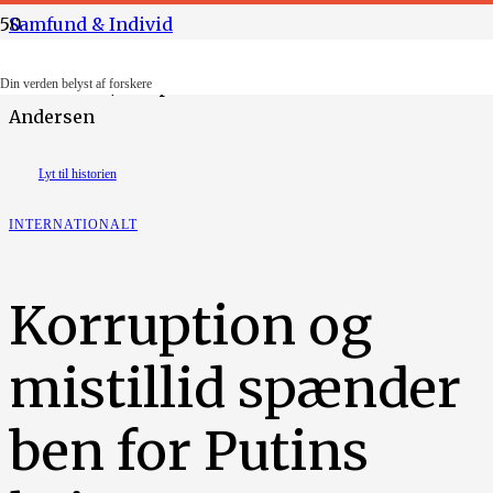
Samfund & Individ
Foto: Ritzau/Scanpix. Illustration: Gita Emilie Sitanala
Din verden belyst af forskere
Andersen
Lyt til historien
INTERNATIONALT
Korruption og
mistillid spænder
ben for Putins