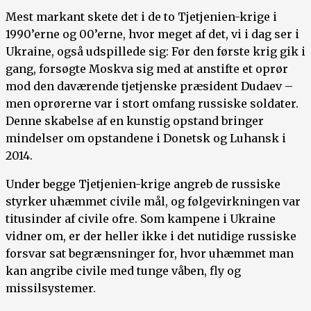
Mest markant skete det i de to Tjetjenien-krige i
1990’erne og 00’erne, hvor meget af det, vi i dag ser i
Ukraine, også udspillede sig: Før den første krig gik i
gang, forsøgte Moskva sig med at anstifte et oprør
mod den daværende tjetjenske præsident Dudaev –
men oprørerne var i stort omfang russiske soldater.
Denne skabelse af en kunstig opstand bringer
mindelser om opstandene i Donetsk og Luhansk i
2014.
Under begge Tjetjenien-krige angreb de russiske
styrker uhæmmet civile mål, og følgevirkningen var
titusinder af civile ofre. Som kampene i Ukraine
vidner om, er der heller ikke i det nutidige russiske
forsvar sat begrænsninger for, hvor uhæmmet man
kan angribe civile med tunge våben, fly og
missilsystemer.