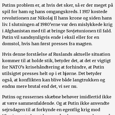
Putins problem er, at hvis det sker, så er der meget på
spil for ham og hans omgangskreds. I 1917 kostede
revolutionen zar Nikolaj II hans krone og siden hans
liv. I slutningen af 1980’erne var den mislykkede krig
i Afghanistan med til at bringe Sovjetunionen til fald.
Putin vil sandsynligvis ende i eksil eller for en
domstol, hvis han først presses fra magten.
Hvis denne forståelse af Ruslands aktuelle situation
kommer til at holde stik, betyder det, at det er vigtigt
for NATO’s krisehåndtering at forhindre, at Putin
utilsigtet presses helt op i et hjørne. Det betyder
også, at konflikten kan blive både langtrukken og
endnu mere brutal end det, vi ser nu.
Putins og russernes skæbne behøver imidlertid ikke
at være sammenfaldende. Og at Putin ikke anvendte
sejrsdagen til at forkynde en egentlig krig mod