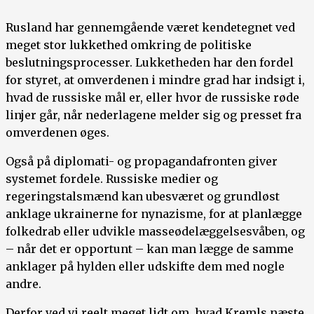
Rusland har gennemgående været kendetegnet ved
meget stor lukkethed omkring de politiske
beslutningsprocesser. Lukketheden har den fordel
for styret, at omverdenen i mindre grad har indsigt i,
hvad de russiske mål er, eller hvor de russiske røde
linjer går, når nederlagene melder sig og presset fra
omverdenen øges.
Også på diplomati- og propagandafronten giver
systemet fordele. Russiske medier og
regeringstalsmænd kan ubesværet og grundløst
anklage ukrainerne for nynazisme, for at planlægge
folkedrab eller udvikle masseødelæggelsesvåben, og
– når det er opportunt – kan man lægge de samme
anklager på hylden eller udskifte dem med nogle
andre.
Derfor ved vi reelt meget lidt om, hvad Kremls næste