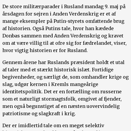
De store militærparader i Rusland mandag 9. maj på
årsdagen for sejren i Anden Verdenskrig er et af
mange eksempler på Putin-styrets omfattende brug
af historien. Også Putins tale, hvor han kædede
Donbas sammen med Anden Verdenskrig og kravet
om at være villig til at ofre sig for fædrelandet, viser,
hvor vigtig historien er for Rusland.
Gennem årene har Ruslands præsident holdt et utal
af taler med et stærkt historisk islæt. Fortidige
begivenheder, og særligt de, som omhandler krige og
slag, udgør kernen i Kremls mangeårige
identitetspolitik. Det er en fortælling om russerne
som et naturligt stormagtsfolk, omgivet af fjender,
men også begunstiget af en næsten uovervindelig
patriotisme og slagkraft i krig.
Der er imidlertid tale om en meget selektiv