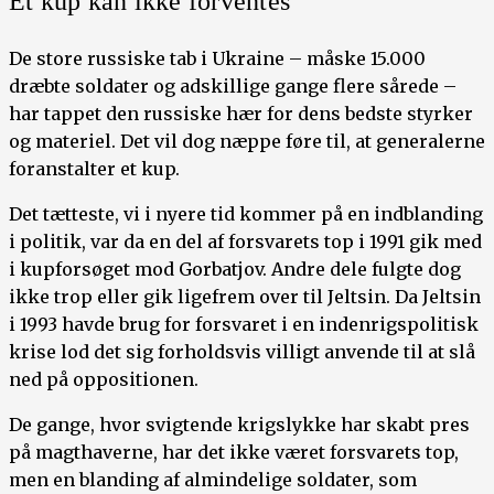
Et kup kan ikke forventes
De store russiske tab i Ukraine – måske 15.000
dræbte soldater og adskillige gange flere sårede –
har tappet den russiske hær for dens bedste styrker
og materiel. Det vil dog næppe føre til, at generalerne
foranstalter et kup.
Det tætteste, vi i nyere tid kommer på en indblanding
i politik, var da en del af forsvarets top i 1991 gik med
i kupforsøget mod Gorbatjov. Andre dele fulgte dog
ikke trop eller gik ligefrem over til Jeltsin. Da Jeltsin
i 1993 havde brug for forsvaret i en indenrigspolitisk
krise lod det sig forholdsvis villigt anvende til at slå
ned på oppositionen.
De gange, hvor svigtende krigslykke har skabt pres
på magthaverne, har det ikke været forsvarets top,
men en blanding af almindelige soldater, som