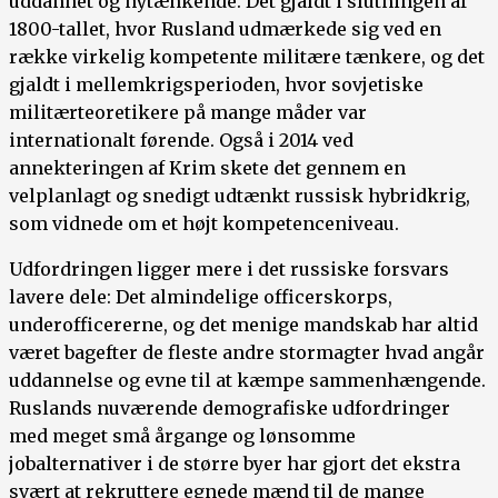
uddannet og nytænkende. Det gjaldt i slutningen af
1800-tallet, hvor Rusland udmærkede sig ved en
række virkelig kompetente militære tænkere, og det
gjaldt i mellemkrigsperioden, hvor sovjetiske
militærteoretikere på mange måder var
internationalt førende. Også i 2014 ved
annekteringen af Krim skete det gennem en
velplanlagt og snedigt udtænkt russisk hybridkrig,
som vidnede om et højt kompetenceniveau.
Udfordringen ligger mere i det russiske forsvars
lavere dele: Det almindelige officerskorps,
underofficererne, og det menige mandskab har altid
været bagefter de fleste andre stormagter hvad angår
uddannelse og evne til at kæmpe sammenhængende.
Ruslands nuværende demografiske udfordringer
med meget små årgange og lønsomme
jobalternativer i de større byer har gjort det ekstra
svært at rekruttere egnede mænd til de mange