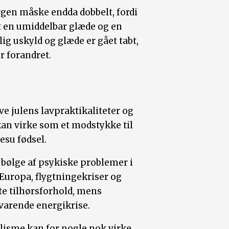
sorgen måske endda dobbelt, fordi
 en umiddelbar glæde og en
ig uskyld og glæde er gået tabt,
er forandret.
 julens lavpraktikaliteter og
an virke som et modstykke til
esu fødsel.
bølge af psykiske problemer i
i Europa, flygtningekriser og
te tilhørsforhold, mens
dvarende energikrise.
isme kan for nogle nok virke