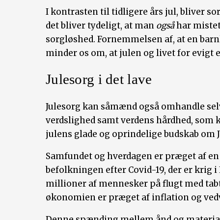
I kontrasten til tidligere års jul, bliver 
det bliver tydeligt, at man
også
har mistet
sorgløshed. Fornemmelsen af, at en barnl
minder os om, at julen og livet for evigt 
Julesorg i det lave
Julesorg kan såmænd også omhandle selve
verdslighed samt verdens hårdhed, som k
julens glade og oprindelige budskab om J
Samfundet og hverdagen er præget af en 
befolkningen efter Covid-19, der er krig 
millioner af mennesker på flugt med tab
økonomien er præget af inflation og ve
Denne spænding mellem ånd og material