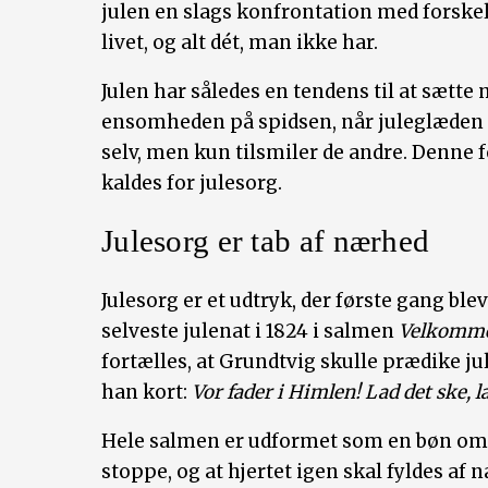
julen en slags konfrontation med forske
livet, og alt dét, man ikke har.
Julen har således en tendens til at sætt
ensomheden på spidsen, når juleglæden t
selv, men kun tilsmiler de andre. Denne
kaldes for julesorg.
Julesorg er tab af nærhed
Julesorg er et udtryk, der første gang bl
selveste julenat i 1824 i salmen
Velkomme
fortælles, at Grundtvig skulle prædike ju
han kort:
Vor fader i Himlen! Lad det ske, 
Hele salmen er udformet som en bøn om,
stoppe, og at hjertet igen skal fyldes af 