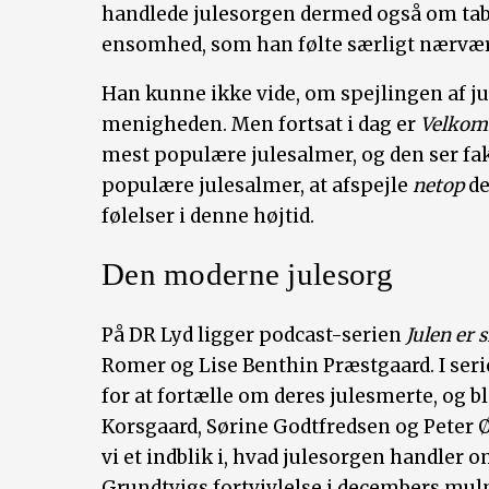
handlede julesorgen dermed også om tab
ensomhed, som han følte særligt nærvær
Han kunne ikke vide, om spejlingen af j
menigheden. Men fortsat i dag er
Velkom
mest populære julesalmer, og den ser fa
populære julesalmer, at afspejle
netop
de
følelser i denne højtid.
Den moderne julesorg
På DR Lyd ligger podcast-serien
Julen er 
Romer og Lise Benthin Præstgaard. I serie
for at fortælle om deres julesmerte, og b
Korsgaard, Sørine Godtfredsen og Peter Øvi
vi et indblik i, hvad julesorgen handler o
Grundtvigs fortvivlelse i decembers mu