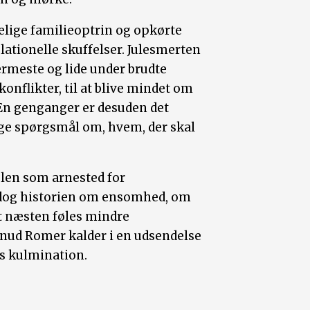
elige familieoptrin og opkørte
lationelle skuffelser. Julesmerten
ærmeste og lide under brudte
konflikter, til at blive mindet om
En genganger er desuden det
ge spørgsmål om, hvem, der skal
len som arnested for
r dog historien om ensomhed, om
et næsten føles mindre
nud Romer kalder i en udsendelse
ns kulmination.