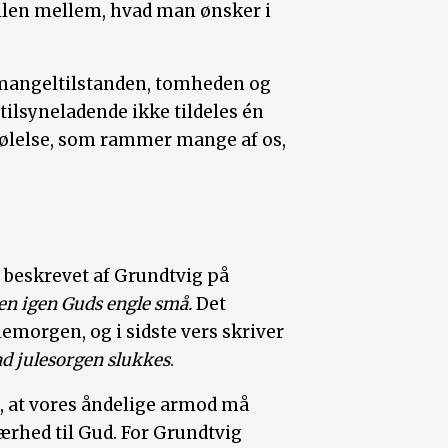
llen mellem, hvad man ønsker i
e mangeltilstanden, tomheden og
ilsyneladende ikke tildeles én
 følelse, som rammer mange af os,
ev beskrevet af Grundtvig på
n igen Guds engle små.
Det
lemorgen, og i sidste vers skriver
lad julesorgen slukkes
.
 at vores åndelige armod må
nærhed til Gud. For Grundtvig