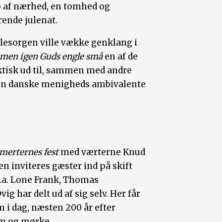
 af nærhed, en tomhed og
ende julenat.
ulesorgen ville vække genklang i
men igen Guds engle små
en af de
ktisk ud til, sammen med andre
n danske menigheds ambivalente
smerternes fest
med værterne Knud
n inviteres gæster ind på skift
l.a. Lone Frank, Thomas
g har delt ud af sig selv. Her får
m i dag, næsten 200 år efter
lm og mørke.