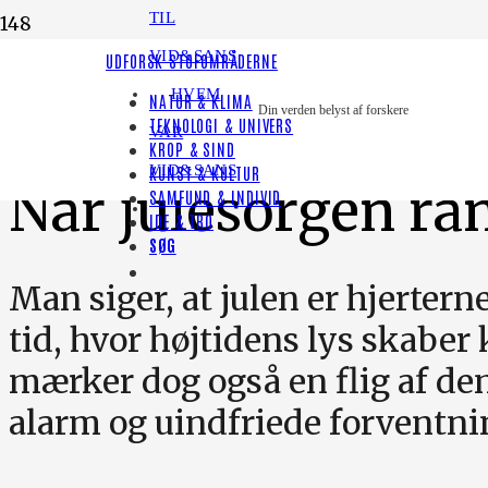
TIL
VID&SANS
LYT TIL HISTORIEN
UDFORSK STOFOMRÅDERNE
HVEM
NATUR & KLIMA
JUL
Din verden belyst af forskere
TEKNOLOGI & UNIVERS
VAR
KROP & SIND
VID&SANS
KUNST & KULTUR
Når julesorgen r
SAMFUND & INDIVID
IDE & TRO
SØG
Man siger, at julen er hjertern
tid, hvor højtidens lys skaber 
mærker dog også en flig af de
alarm og uindfriede forventni