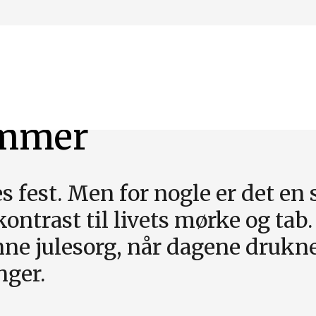
ammer
es fest. Men for nogle er det e
kontrast til livets mørke og tab
nne julesorg, når dagene drukne
nger.