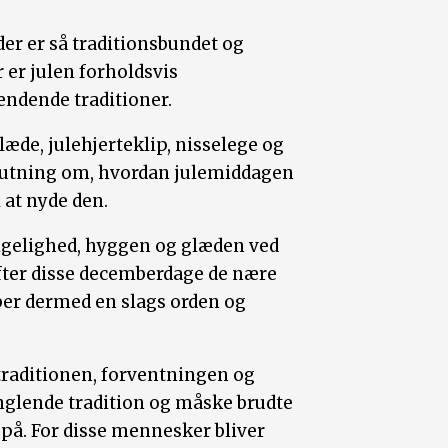
der er så traditionsbundet og
 er julen forholdsvis
ndende traditioner.
de, julehjerteklip, nisselege og
slutning om, hvordan julemiddagen
 at nyde den.
sigelighed, hyggen og glæden ved
er disse decemberdage de nære
aber dermed en slags orden og
traditionen, forventningen og
anglende tradition og måske brudte
på. For disse mennesker bliver