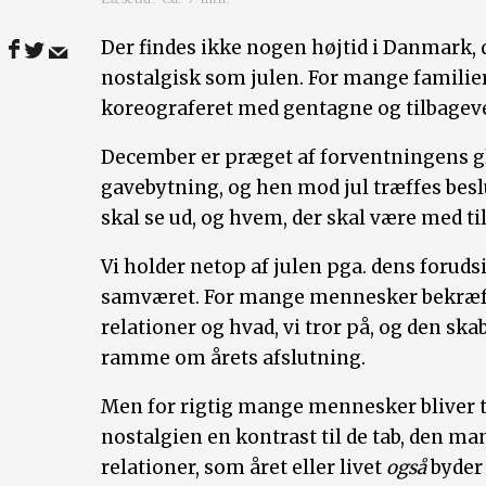
Der findes ikke nogen højtid i Danmark, 
nostalgisk som julen. For mange familier
koreograferet med gentagne og tilbageve
December er præget af forventningens glæ
gavebytning, og hen mod jul træffes be
skal se ud, og hvem, der skal være med til
Vi holder netop af julen pga. dens forud
samværet. For mange mennesker bekræft
relationer og hvad, vi tror på, og den sk
ramme om årets afslutning.
Men for rigtig mange mennesker bliver 
nostalgien en kontrast til de tab, den m
relationer, som året eller livet
også
byder 