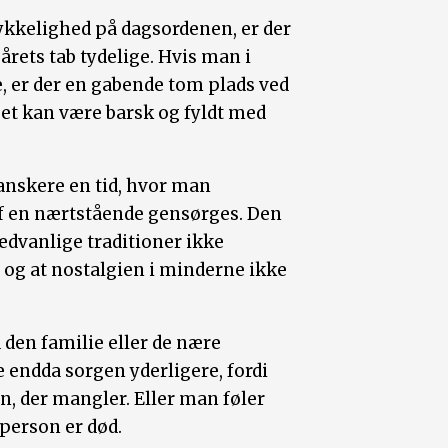
ykkelighed på dagsordenen, er der
 årets tab tydelige. Hvis man i
e, er der en gabende tom plads ved
abet kan være barsk og fyldt med
danskere en tid, hvor man
f en nærtstående gensørges. Den
ædvanlige traditioner ikke
og at nostalgien i minderne ikke
en familie eller de nære
e endda sorgen yderligere, fordi
n, der mangler. Eller man føler
 person er død.