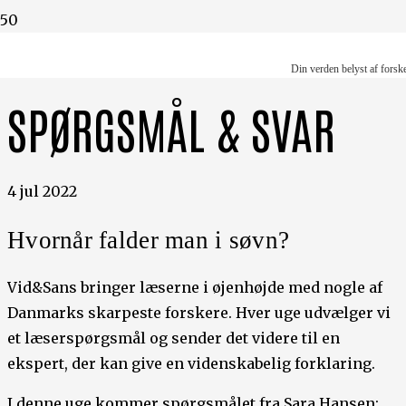
Din verden belyst af forskere
Din verden belyst af forsk
SPØRGSMÅL & SVAR
4 jul 2022
Hvornår falder man i søvn?
Vid&Sans bringer læserne i øjenhøjde med nogle af
Danmarks skarpeste forskere. Hver uge udvælger vi
et læserspørgsmål og sender det videre til en
ekspert, der kan give en videnskabelig forklaring.
I denne uge kommer spørgsmålet fra Sara Hansen: