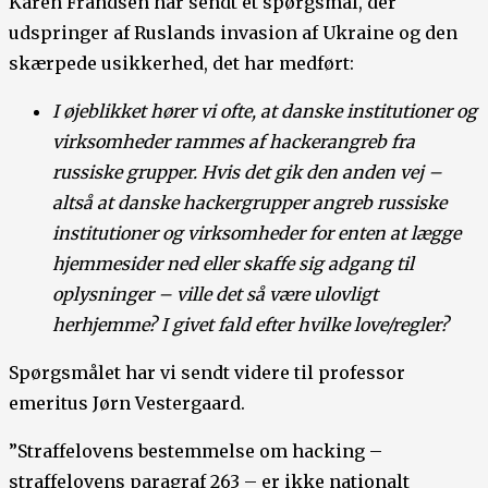
Karen Frandsen har sendt et spørgsmål, der
udspringer af Ruslands invasion af Ukraine og den
skærpede usikkerhed, det har medført:
I øjeblikket hører vi ofte, at danske institutioner og
virksomheder rammes af hackerangreb fra
russiske grupper. Hvis det gik den anden vej –
altså at danske hackergrupper angreb russiske
institutioner og virksomheder for enten at lægge
hjemmesider ned eller skaffe sig adgang til
oplysninger – ville det så være ulovligt
herhjemme? I givet fald efter hvilke love/regler?
Spørgsmålet har vi sendt videre til professor
emeritus Jørn Vestergaard.
”Straffelovens bestemmelse om hacking –
straffelovens paragraf 263 – er ikke nationalt