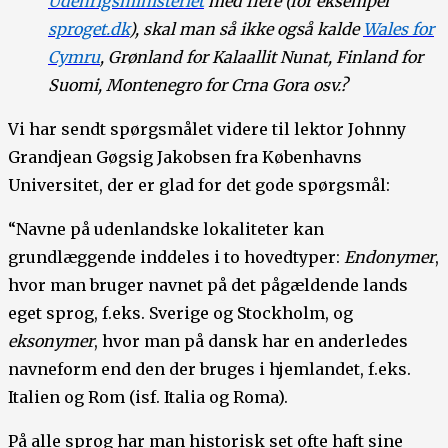
Udenrigsministeriet
med flere (for eksempel
sproget.dk
), skal man så ikke også kalde
Wales for
Cymru
, Grønland for Kalaallit Nunat, Finland for
Suomi, Montenegro for Crna Gora osv.?
Vi har sendt spørgsmålet videre til lektor Johnny
Grandjean Gøgsig Jakobsen fra Københavns
Universitet, der er glad for det gode spørgsmål:
“Navne på udenlandske lokaliteter kan
grundlæggende inddeles i to hovedtyper:
Endonymer
,
hvor man bruger navnet på det pågældende lands
eget sprog, f.eks. Sverige og Stockholm, og
eksonymer
, hvor man på dansk har en anderledes
navneform end den der bruges i hjemlandet, f.eks.
Italien og Rom (isf. Italia og Roma).
På alle sprog har man historisk set ofte haft sine