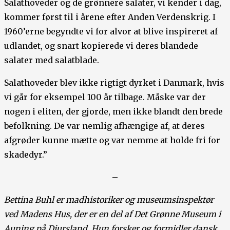
Salathoveder og de grønnere salater, vi kender i dag,
kommer først til i årene efter Anden Verdenskrig. I
1960’erne begyndte vi for alvor at blive inspireret af
udlandet, og snart kopierede vi deres blandede
salater med salatblade.
Salathoveder blev ikke rigtigt dyrket i Danmark, hvis
vi går for eksempel 100 år tilbage. Måske var der
nogen i eliten, der gjorde, men ikke blandt den brede
befolkning. De var nemlig afhængige af, at deres
afgrøder kunne mætte og var nemme at holde fri for
skadedyr.”
–
Bettina Buhl er madhistoriker og museumsinspektør
ved Madens Hus, der er en del af Det Grønne Museum i
Auning på Djursland. Hun forsker og formidler dansk