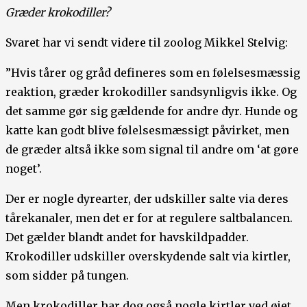
Græder krokodiller?
Svaret har vi sendt videre til zoolog Mikkel Stelvig:
”Hvis tårer og gråd defineres som en følelsesmæssig
reaktion, græder krokodiller sandsynligvis ikke. Og
det samme gør sig gældende for andre dyr. Hunde og
katte kan godt blive følelsesmæssigt påvirket, men
de græder altså ikke som signal til andre om ‘at gøre
noget’.
Der er nogle dyrearter, der udskiller salte via deres
tårekanaler, men det er for at regulere saltbalancen.
Det gælder blandt andet for havskildpadder.
Krokodiller udskiller overskydende salt via kirtler,
som sidder på tungen.
Men krokodiller har dog også nogle kirtler ved øjet,