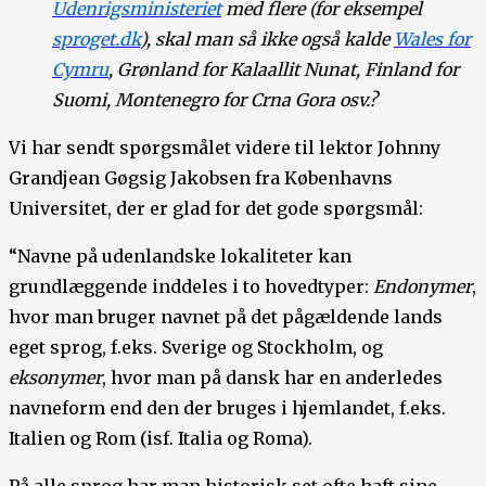
Udenrigsministeriet
med flere (for eksempel
sproget.dk
), skal man så ikke også kalde
Wales for
Cymru
, Grønland for Kalaallit Nunat, Finland for
Suomi, Montenegro for Crna Gora osv.?
Vi har sendt spørgsmålet videre til lektor Johnny
Grandjean Gøgsig Jakobsen fra Københavns
Universitet, der er glad for det gode spørgsmål:
“Navne på udenlandske lokaliteter kan
grundlæggende inddeles i to hovedtyper:
Endonymer
,
hvor man bruger navnet på det pågældende lands
eget sprog, f.eks. Sverige og Stockholm, og
eksonymer
, hvor man på dansk har en anderledes
navneform end den der bruges i hjemlandet, f.eks.
Italien og Rom (isf. Italia og Roma).
På alle sprog har man historisk set ofte haft sine