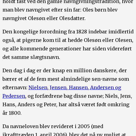
holdt fast ved den gamle navngivningstradition, hvor
man blev navngivet efter sin far: Oles børn blev
navngivet Olesøn eller Olesdatter.
Den kongelige forordning fra 1828 indebar imidlertid
også, at pigerne kom til at hedde Olesøn eller Olesen,
og alle kommende generationer har siden videreført
det samme slægtsnavn.
Den dag i dag er der knap en million danskere, der
bærer et af de fem mest almindelige sen-navne som
efternavn:
Nielsen, Jensen, Hansen, Andersen og
Pedersen
, og forfædrene bag disse navne; Niels, Jens,
Hans, Anders og Peter, har altså været født omkring
år 1800.
Da navneloven blev revideret i 2005 (med
ikrafttræden 1. april 2006), blev det på ny muligt at