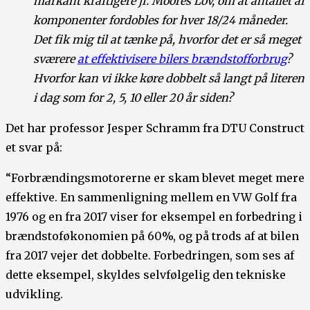
markant kraftigere jf. Moores Lov, om at antallet af
komponenter fordobles for hver 18/24 måneder.
Det fik mig til at tænke på, hvorfor det er så meget
sværere
at effektivisere bilers brændstofforbrug
?
Hvorfor kan vi ikke køre dobbelt så langt på literen
i dag som for 2, 5, 10 eller 20 år siden?
Det har professor Jesper Schramm fra DTU Construct
et svar på:
“Forbrændingsmotorerne er skam blevet meget mere
effektive. En sammenligning mellem en VW Golf fra
1976 og en fra 2017 viser for eksempel en forbedring i
brændstoføkonomien på 60%, og på trods af at bilen
fra 2017 vejer det dobbelte. Forbedringen, som ses af
dette eksempel, skyldes selvfølgelig den tekniske
udvikling.