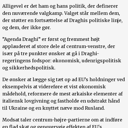
Alligevel er det ham og hans politik, der definerer
den nuværende valgkamp. Valget står mellem dem,
der støtter en fortsættelse af Draghis politiske linje,
og dem, der ikke gør.
”Agenda Draghi” er først og fremmest højt
applauderet af store dele af centrum-venstre, der
især på tre punkter ønsker at gå i Draghi-
regeringens fodspor: økonomisk, udenrigspolitisk
og sikkerhedspolitisk.
De ønsker at lægge sig tæt op ad EU’s holdninger ved
eksempelvis at videreføre et vist økonomisk
mådehold, reformere de mest arkaiske elementer af
italiensk lovgivning og fastholde en udstrakt hånd
til Ukraine og en knyttet næve mod Rusland.
Modsat taler centrum-højre-partierne om at indføre
en flad skat og genoverveje effekten af EU's