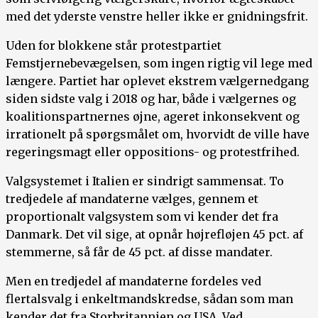
med det yderste venstre heller ikke er gnidningsfrit.
Uden for blokkene står protestpartiet
Femstjernebevægelsen, som ingen rigtig vil lege med
længere. Partiet har oplevet ekstrem vælgernedgang
siden sidste valg i 2018 og har, både i vælgernes og
koalitionspartnernes øjne, ageret inkonsekvent og
irrationelt på spørgsmålet om, hvorvidt de ville have
regeringsmagt eller oppositions- og protestfrihed.
Valgsystemet i Italien er sindrigt sammensat. To
tredjedele af mandaterne vælges, gennem et
proportionalt valgsystem som vi kender det fra
Danmark. Det vil sige, at opnår højrefløjen 45 pct. af
stemmerne, så får de 45 pct. af disse mandater.
Men en tredjedel af mandaterne fordeles ved
flertalsvalg i enkeltmandskredse, sådan som man
kender det fra Storbritannien og USA. Ved