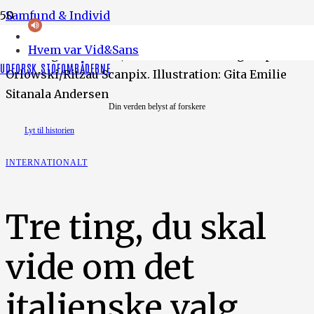
Samfund & Individ
Hvem var Vid&Sans
Foto: Miguel Medina, Rosaria De Marco og Ralph
UDFORSK STOFOMRÅDERNE
Orlowski/Ritzau Scanpix. Illustration: Gita Emilie
Sitanala Andersen
Din verden belyst af forskere
Lyt til historien
INTERNATIONALT
Tre ting, du skal
vide om det
italienske valg