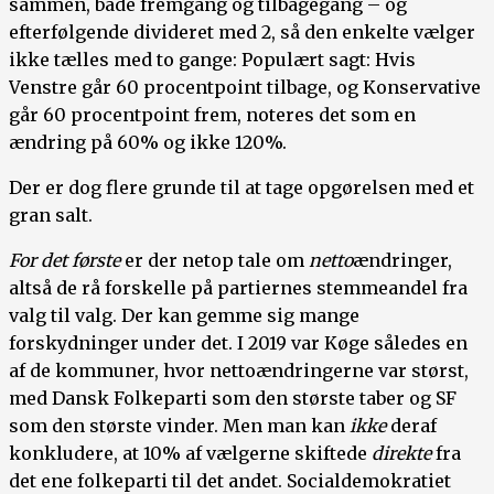
sammen, både fremgang og tilbagegang – og
efterfølgende divideret med 2, så den enkelte vælger
ikke tælles med to gange: Populært sagt: Hvis
Venstre går 60 procentpoint tilbage, og Konservative
går 60 procentpoint frem, noteres det som en
ændring på 60% og ikke 120%.
Der er dog flere grunde til at tage opgørelsen med et
gran salt.
For det første
er der netop tale om
netto
ændringer,
altså de rå forskelle på partiernes stemmeandel fra
valg til valg. Der kan gemme sig mange
forskydninger under det. I 2019 var Køge således en
af de kommuner, hvor nettoændringerne var størst,
med Dansk Folkeparti som den største taber og SF
som den største vinder. Men man kan
ikke
deraf
konkludere, at 10% af vælgerne skiftede
direkte
fra
det ene folkeparti til det andet. Socialdemokratiet