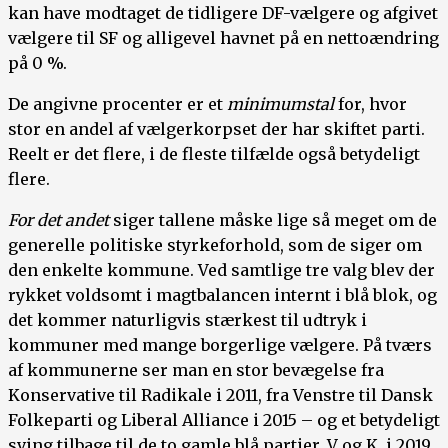
kan have modtaget de tidligere DF-vælgere og afgivet
vælgere til SF og alligevel havnet på en nettoændring
på 0 %.
De angivne procenter er et
minimumstal
for, hvor
stor en andel af vælgerkorpset der har skiftet parti.
Reelt er det flere, i de fleste tilfælde også betydeligt
flere.
For det andet
siger tallene måske lige så meget om de
generelle politiske styrkeforhold, som de siger om
den enkelte kommune. Ved samtlige tre valg blev der
rykket voldsomt i magtbalancen internt i blå blok, og
det kommer naturligvis stærkest til udtryk i
kommuner med mange borgerlige vælgere. På tværs
af kommunerne ser man en stor bevægelse fra
Konservative til Radikale i 2011, fra Venstre til Dansk
Folkeparti og Liberal Alliance i 2015 – og et betydeligt
sving tilbage til de to gamle blå partier, V og K, i 2019.