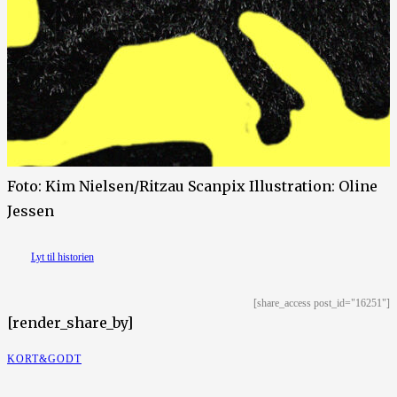
Foto: Kim Nielsen/Ritzau Scanpix Illustration: Oline
Jessen
Lyt til historien
[share_access post_id="16251"]
[render_share_by]
KORT&GODT