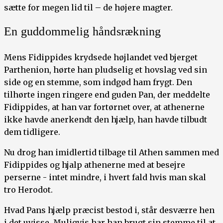
sætte for megen lid til – de højere magter.
En guddommelig håndsrækning
Mens Fidippides krydsede højlandet ved bjerget
Parthenion, hørte han pludselig et hovslag ved sin
side og en stemme, som indgød ham frygt. Den
tilhørte ingen ringere end guden Pan, der meddelte
Fidippides, at han var fortørnet over, at athenerne
ikke havde anerkendt den hjælp, han havde tilbudt
dem tidligere.
Nu drog han imidlertid tilbage til Athen sammen med
Fidippides og hjalp athenerne med at besejre
perserne - intet mindre, i hvert fald hvis man skal
tro Herodot.
Hvad Pans hjælp præcist bestod i, står desværre hen
i det uvisse. Muligvis har han brugt sin stemme til at