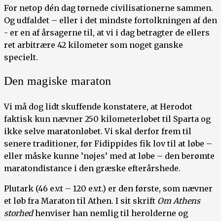
For netop dén dag tørnede civilisationerne sammen.
Og udfaldet – eller i det mindste fortolkningen af den
- er en af årsagerne til, at vi i dag betragter de ellers
ret arbitrære 42 kilometer som noget ganske
specielt.
Den magiske maraton
Vi må dog lidt skuffende konstatere, at Herodot
faktisk kun nævner 250 kilometerløbet til Sparta og
ikke selve maratonløbet. Vi skal derfor frem til
senere traditioner, før Fidippides fik lov til at løbe –
eller måske kunne ’nøjes’ med at løbe – den berømte
maratondistance i den græske efterårshede.
Plutark (46 e.v.t – 120 e.v.t.) er den første, som nævner
et løb fra Maraton til Athen. I sit skrift
Om Athens
storhed
henviser han nemlig til herolderne og