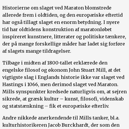
Historierne om slaget ved Maraton blomstrede
allerede frem i oldtiden, og den europæiske eftertid
har også tillagt slaget en enorm betydning. I nyere
tid har oldtidens konstruktion af maratonløbet
inspireret kunstnere, litterater og politiske tænkere,
der på mange forskellige måder har ladet sig forføre
af slagets mange tildragelser.
Tilbage i midten af 1800-tallet erklærede den
engelske filosof og økonom John Stuart Mill, at det
vigtigste slag i Englands historie ikke var slaget ved
Hastings i 1066, men derimod slaget ved Maraton.
Mills synspunkter kredsede naturligvis om, at sejren
sikrede, at græsk kultur – kunst, filosofi, videnskab
og statstænkning – fik et europæiske efterliv.
Andre nikkede anerkendende til Mills tanker, bl.a.
kulturhistorikeren Jacob Burckhardt, der som den