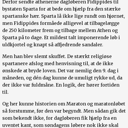
Derfor sendte athenerne dagløberen Fidippides til
bystaten Sparta for at bede om hjælp fra den stærke
spartanske hær. Sparta lå ikke lige rundt om hjørnet,
men Fidippides formåede alligevel at tilbagelægge
de 250 kilometer frem og tilbage mellem Athen og
Sparta på to dage. Et mildest talt imponerende løb i
uldkjortel og knapt så affjedrende sandaler.
Men han blev slemt skuffet. De stærkt religiøse
spartanere afslog med henvisning til, at de ikke
ønskede at bryde loven. Det var nemlig den 9. dag i
måneden, og dén dag kunne de umuligt rykke ud, da
der ikke var fuldmåne. En logik, der hører fortiden
til.
Og her kunne historien om Maraton og maratonløbet
så forstumme, før den var begyndt. Men sådan gik det
som bekendt ikke, for dagløberen fik hjælp fra en
uventet kant, som søndagens løbere nok ikke skal