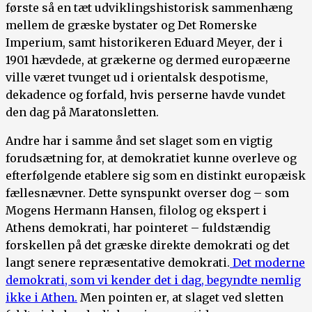
første så en tæt udviklingshistorisk sammenhæng
mellem de græske bystater og Det Romerske
Imperium, samt historikeren Eduard Meyer, der i
1901 hævdede, at grækerne og dermed europæerne
ville været tvunget ud i orientalsk despotisme,
dekadence og forfald, hvis perserne havde vundet
den dag på Maratonsletten.
Andre har i samme ånd set slaget som en vigtig
forudsætning for, at demokratiet kunne overleve og
efterfølgende etablere sig som en distinkt europæisk
fællesnævner. Dette synspunkt overser dog – som
Mogens Hermann Hansen, filolog og ekspert i
Athens demokrati, har pointeret – fuldstændig
forskellen på det græske direkte demokrati og det
langt senere repræsentative demokrati.
Det moderne
demokrati, som vi kender det i dag, begyndte nemlig
ikke i Athen.
Men pointen er, at slaget ved sletten