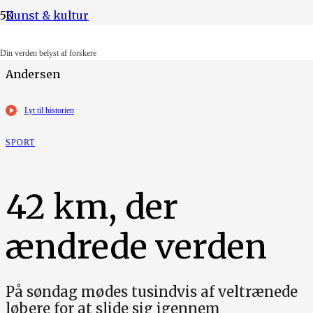
Kunst & kultur
Foto: Wikimedia. Illustration: Gita Emilie Sitanala
Din verden belyst af forskere
Andersen
Lyt til historien
SPORT
42 km, der
ændrede verden
På søndag mødes tusindvis af veltrænede
løbere for at slide sig igennem