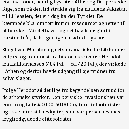
civilisationer, nemlig bystaten Athen og Det persiske
Rige, som på den tid strakte sig fra nutidens Pakistan
til Lilleasien, det vi i dag kalder Tyrkiet. De
kæmpede bl.a. om territorier, ressourcer og retten til
at herske i Middelhavet, og det havde de gjort i
næsten ti år, da krigen igen brød ud i lys lue.
Slaget ved Maraton og dets dramatiske forløb kender
vi først og fremmest fra historieskriveren Herodot
fra Halikarnassos (484 f.v.t. – ca. 420 f.v.t.), der virkede
i Athen og derfor havde adgang til øjenvidner fra
selve slaget.
Ifølge Herodot så det lige fra begyndelsen sort ud for
de athenske styrker. Den persiske invasionshær var
enorm og talte 40.000-60.000 ryttere, infanterister
og ikke mindst bueskytter, som var persernes mest
frygtindgydende elitesoldater.