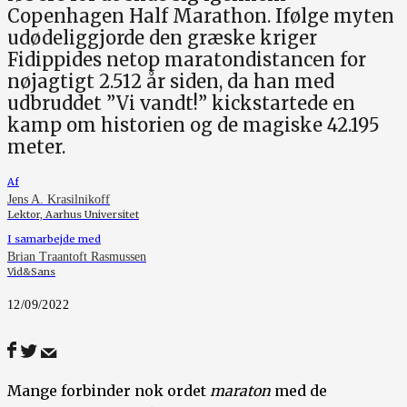
Copenhagen Half Marathon. Ifølge myten
udødeliggjorde den græske kriger
Fidippides netop maratondistancen for
nøjagtigt 2.512 år siden, da han med
udbruddet ”Vi vandt!” kickstartede en
kamp om historien og de magiske 42.195
meter.
Af
Jens A. Krasilnikoff
Lektor, Aarhus Universitet
I samarbejde med
Brian Traantoft Rasmussen
Vid&Sans
12/09/2022
Mange forbinder nok ordet
maraton
med de