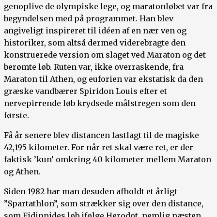
genoplive de olympiske lege, og maratonløbet var fra
begyndelsen med på programmet. Han blev
angiveligt inspireret til idéen af en nær ven og
historiker, som altså dermed viderebragte den
konstruerede version om slaget ved Maraton og det
berømte løb. Ruten var, ikke overraskende, fra
Maraton til Athen, og euforien var ekstatisk da den
græske vandbærer Spiridon Louis efter et
nervepirrende løb krydsede målstregen som den
første.
Få år senere blev distancen fastlagt til de magiske
42,195 kilometer. For når ret skal være ret, er der
faktisk ’kun’ omkring 40 kilometer mellem Maraton
og Athen.
Siden 1982 har man desuden afholdt et årligt
”Spartathlon”, som strækker sig over den distance,
som Fidippides løb ifølge Herodot, nemlig næsten