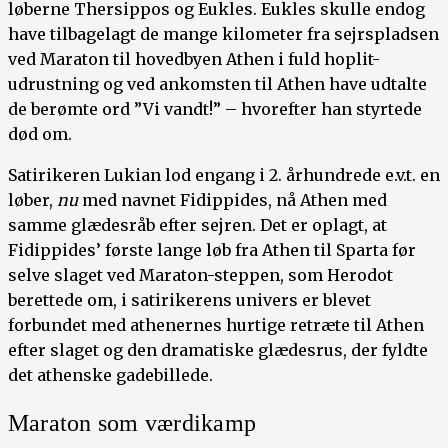
løberne Thersippos og Eukles. Eukles skulle endog
have tilbagelagt de mange kilometer fra sejrspladsen
ved Maraton til hovedbyen Athen i fuld hoplit-
udrustning og ved ankomsten til Athen have udtalte
de berømte ord ”Vi vandt!” – hvorefter han styrtede
død om.
Satirikeren Lukian lod engang i 2. århundrede e.v.t. en
løber,
nu
med navnet Fidippides, nå Athen med
samme glædesråb efter sejren. Det er oplagt, at
Fidippides’ første lange løb fra Athen til Sparta før
selve slaget ved Maraton-steppen, som Herodot
berettede om, i satirikerens univers er blevet
forbundet med athenernes hurtige retræte til Athen
efter slaget og den dramatiske glædesrus, der fyldte
det athenske gadebillede.
Maraton som værdikamp