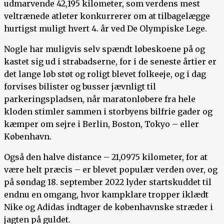
udmarvende 42,195 kilometer, som verdens mest
veltrænede atleter konkurrerer om at tilbagelægge
hurtigst muligt hvert 4. år ved De Olympiske Lege.
Nogle har muligvis selv spændt løbeskoene på og
kastet sig ud i strabadserne, for i de seneste årtier er
det lange løb støt og roligt blevet folkeeje, og i dag
forvises bilister og busser jævnligt til
parkeringspladsen, når maratonløbere fra hele
kloden stimler sammen i storbyens bilfrie gader og
kæmper om sejre i Berlin, Boston, Tokyo – eller
København.
Også den halve distance – 21,0975 kilometer, for at
være helt præcis – er blevet populær verden over, og
på søndag 18. september 2022 lyder startskuddet til
endnu en omgang, hvor kampklare tropper iklædt
Nike og Adidas indtager de københavnske stræder i
jagten på guldet.