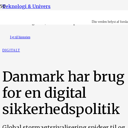
Teknologi & Univers
Ida Marie Odgaard/Ritzau Scanpix
Din verden belyst af forsk
Lyt til historien
DIGITALT
Danmark har brug
for en digital
sikkerhedspolitik
Global stormagtsrivalisering spidser til og