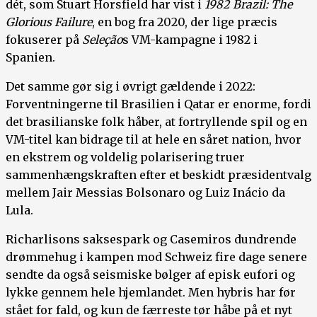
dét, som Stuart Horsfield har vist i
1982 Brazil: The
Glorious Failure
, en bog fra 2020, der lige præcis
fokuserer på
Seleção
s VM-kampagne i 1982 i
Spanien.
Det samme gør sig i øvrigt gældende i 2022:
Forventningerne til Brasilien i Qatar er enorme, fordi
det brasilianske folk håber, at fortryllende spil og en
VM-titel kan bidrage til at hele en såret nation, hvor
en ekstrem og voldelig polarisering truer
sammenhængskraften efter et beskidt præsidentvalg
mellem Jair Messias Bolsonaro og Luiz Inácio da
Lula.
Richarlisons saksespark og Casemiros dundrende
drømmehug i kampen mod Schweiz fire dage senere
sendte da også seismiske bølger af episk eufori og
lykke gennem hele hjemlandet. Men hybris har før
stået for fald, og kun de færreste tør håbe på et nyt