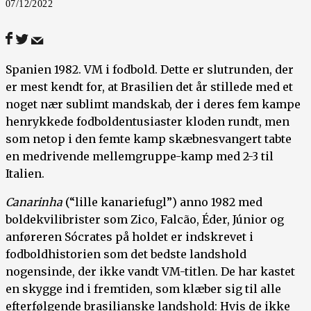
07/12/2022
Spanien 1982. VM i fodbold. Dette er slutrunden, der
er mest kendt for, at Brasilien det år stillede med et
noget nær sublimt mandskab, der i deres fem kampe
henrykkede fodboldentusiaster kloden rundt, men
som netop i den femte kamp skæbnesvangert tabte
en medrivende mellemgruppe-kamp med 2-3 til
Italien.
Canarinha
(“lille kanariefugl”) anno 1982 med
boldekvilibrister som Zico, Falcão, Éder, Júnior og
anføreren Sócrates på holdet er indskrevet i
fodboldhistorien som det bedste landshold
nogensinde, der ikke vandt VM-titlen. De har kastet
en skygge ind i fremtiden, som klæber sig til alle
efterfølgende brasilianske landshold: Hvis de ikke