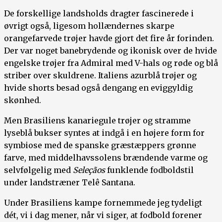
De forskellige landsholds dragter fascinerede i
øvrigt også, ligesom hollændernes skarpe
orangefarvede trøjer havde gjort det fire år forinden.
Der var noget banebrydende og ikonisk over de hvide
engelske trøjer fra Admiral med V-hals og røde og blå
striber over skuldrene. Italiens azurblå trøjer og
hvide shorts besad også dengang en eviggyldig
skønhed.
Men Brasiliens kanariegule trøjer og stramme
lyseblå bukser syntes at indgå i en højere form for
symbiose med de spanske græstæppers grønne
farve, med middelhavssolens brændende varme og
selvfølgelig med
Seleçãos
funklende fodboldstil
under landstræner Telê Santana.
Under Brasiliens kampe fornemmede jeg tydeligt
dét, vi i dag mener, når vi siger, at fodbold forener