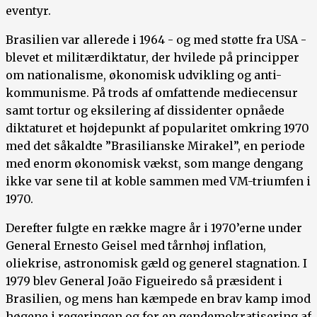
eventyr.
Brasilien var allerede i 1964 - og med støtte fra USA -
blevet et militærdiktatur, der hvilede på principper
om nationalisme, økonomisk udvikling og anti-
kommunisme. På trods af omfattende mediecensur
samt tortur og eksilering af dissidenter opnåede
diktaturet et højdepunkt af popularitet omkring 1970
med det såkaldte ”Brasilianske Mirakel”, en periode
med enorm økonomisk vækst, som mange dengang
ikke var sene til at koble sammen med VM-triumfen i
1970.
Derefter fulgte en række magre år i 1970’erne under
General Ernesto Geisel med tårnhøj inflation,
oliekrise, astronomisk gæld og generel stagnation. I
1979 blev General João Figueiredo så præsident i
Brasilien, og mens han kæmpede en brav kamp imod
høgene i regeringen og for en gendemokratisering af