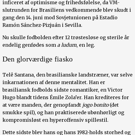
inficeret af optimisme og frihedsfølelse, da VM-
slutrunden for Brasiliens vedkommende blev skudt i
gang den 14. juni mod Sovjetunionen på Estadio
Ramón Sánchez-Pizjuán i Sevilla.
Nu skulle fodbolden efter 12 trøstesløse og sterile år
endelig genfødes som
a ludum
, en leg.
Den glorværdige fiasko
Telê Santana, den brasilianske landstræner, var selve
inkarnationen af denne mentalitet. Han er
brasiliansk fodbolds sidste romantiker, en Victor
Hugo blandt tidens Émile Zola’er. Han krediteres for
at være manden, der genopfandt
jogo bonito
(det
smukke spil), og han praktiserede ubønhørligt og
kompromisløst en hyperoffensiv spillestil.
Dette sidste blev hans og hans 1982-holds storhed og