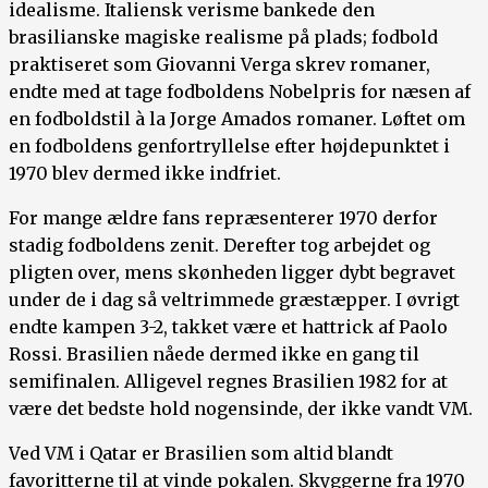
idealisme. Italiensk verisme bankede den
brasilianske magiske realisme på plads; fodbold
praktiseret som Giovanni Verga skrev romaner,
endte med at tage fodboldens Nobelpris for næsen af
en fodboldstil à la Jorge Amados romaner. Løftet om
en fodboldens genfortryllelse efter højdepunktet i
1970 blev dermed ikke indfriet.
For mange ældre fans repræsenterer 1970 derfor
stadig fodboldens zenit. Derefter tog arbejdet og
pligten over, mens skønheden ligger dybt begravet
under de i dag så veltrimmede græstæpper. I øvrigt
endte kampen 3-2, takket være et hattrick af Paolo
Rossi. Brasilien nåede dermed ikke en gang til
semifinalen. Alligevel regnes Brasilien 1982 for at
være det bedste hold nogensinde, der ikke vandt VM.
Ved VM i Qatar er Brasilien som altid blandt
favoritterne til at vinde pokalen. Skyggerne fra 1970