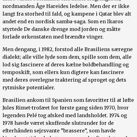
nordmanden Åge Hareides ledelse. Men der er ikke
langt fra storhed til fald, og kampene i Qatar blev alt
andet end en nordisk samba-saga. Som en Ikaros
styrtede De danske drenge mod jorden og måtte
forlade ørkenstaten med brændte vinger.
Men dengang, i 1982, forstod alle Brasiliens særegne
dialekt; alle ville lyde som dem, spille som dem, alle
lod sig fascinere af deres kælne boldbehandling og
temposkift, som ellers kun digtere kan fascinere
med deres overlegne traktering af sproget og dets
rytmiske potentialer.
Brasilien ankom til Spanien som favoritter til at løfte
Jules Rimet-trofæet for første gang siden 1970, hvor
legenden Pelé tog afsked med landsholdet. 1974 og
1978 havde været skuffende slutrunder for de
efterhånden sejrsvante ”brassere”, som havde