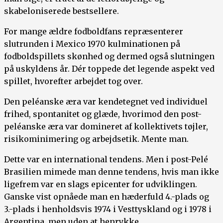
skabeloniserede bestsellere.
For mange ældre fodboldfans repræsenterer
slutrunden i Mexico 1970 kulminationen på
fodboldspillets skønhed og dermed også slutningen
på uskyldens år. Dér toppede det legende aspekt ved
spillet, hvorefter arbejdet tog over.
Den peléanske æra var kendetegnet ved individuel
frihed, spontanitet og glæde, hvorimod den post-
peléanske æra var domineret af kollektivets tøjler,
risikominimering og arbejdsetik. Mente man.
Dette var en international tendens. Men i post-Pelé
Brasilien mimede man denne tendens, hvis man ikke
ligefrem var en slags epicenter for udviklingen.
Ganske vist opnåede man en hæderfuld 4.-plads og
3.-plads i henholdsvis 1974 i Vesttyskland og i 1978 i
Argentina, men uden at henrykke.