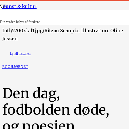
Kunst & kultur
Foto: Roger Parker Fotosports
Din verden belyst af forskere
Intl/5700xkd1.jpg/Ritzau Scanpix. Illustration: Oline
Jessen
Lyt til historien
BOGHJØRNET
Den dag,
fodbolden døde,
og poesien