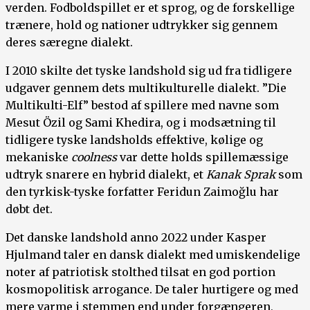
verden. Fodboldspillet er et sprog, og de forskellige
trænere, hold og nationer udtrykker sig gennem
deres særegne dialekt.
I 2010 skilte det tyske landshold sig ud fra tidligere
udgaver gennem dets multikulturelle dialekt. ”Die
Multikulti-Elf” bestod af spillere med navne som
Mesut Özil og Sami Khedira, og i modsætning til
tidligere tyske landsholds effektive, kølige og
mekaniske
coolness
var dette holds spillemæssige
udtryk snarere en hybrid dialekt, et
Kanak Sprak
som
den tyrkisk-tyske forfatter Feridun Zaimoğlu har
døbt det.
Det danske landshold anno 2022 under Kasper
Hjulmand taler en dansk dialekt med umiskendelige
noter af patriotisk stolthed tilsat en god portion
kosmopolitisk arrogance. De taler hurtigere og med
mere varme i stemmen end under forgængeren,