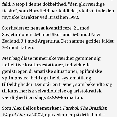
fald. Netop i denne dobbelthed, ”den glorværdige
fiasko”, som Horsfield har kaldt det, skal vi finde den
mytiske karakter ved Brasilien 1982.
Storheden er nem at kvantificere: 2-1 mod
Sovjetunionen, 4-1 mod Skotland, 4-0 mod New
Zealand, 3-1 mod Argentina. Det samme gælder faldet:
2-3 mod Italien.
Men bag disse numeriske værdier gemmer sig
kollektive kraftpræstationer, individuelle
genistreger, dramatiske situationer, epifaniske
spilmønstre, held og uheld, systematik og
tilfældigheder. Der står en træner, som bekendte sig
til kunstnerisk selvudfoldelse og aristokratisk
værdighed i en slags 4-2-2-2-formation.
Som Alex Bellos bemærker i
Futebol: The Brazilian
Way of Life
fra 2002, optræder der på dette hold –