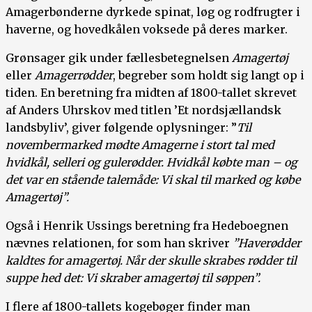
Amagerbønderne dyrkede spinat, løg og rodfrugter i
haverne, og hovedkålen voksede på deres marker.
Grønsager gik under fællesbetegnelsen
Amagertøj
eller
Amagerrødder
, begreber som holdt sig langt op i
tiden. En beretning fra midten af 1800-tallet skrevet
af Anders Uhrskov med titlen ’Et nordsjællandsk
landsbyliv’, giver følgende oplysninger: ”
Til
novembermarked mødte Amagerne i stort tal med
hvidkål, selleri og gulerødder. Hvidkål købte man – og
det var en stående talemåde: Vi skal til marked og købe
Amagertøj”.
Også i Henrik Ussings beretning fra Hedeboegnen
nævnes relationen, for som han skriver
”Haverødder
kaldtes for amagertøj. Når der skulle skrabes rødder til
suppe hed det: Vi skraber amagertøj til søppen”.
I flere af 1800-tallets kogebøger finder man