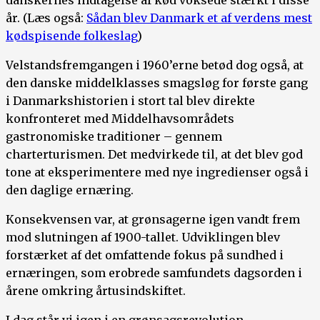
år. (Læs også:
Sådan blev Danmark et af verdens mest
kødspisende folkeslag
)
Velstandsfremgangen i 1960’erne betød dog også, at
den danske middelklasses smagsløg for første gang
i Danmarkshistorien i stort tal blev direkte
konfronteret med Middelhavsområdets
gastronomiske traditioner – gennem
charterturismen. Det medvirkede til, at det blev god
tone at eksperimentere med nye ingredienser også i
den daglige ernæring.
Konsekvensen var, at grønsagerne igen vandt frem
mod slutningen af 1900-tallet. Udviklingen blev
forstærket af det omfattende fokus på sundhed i
ernæringen, som erobrede samfundets dagsorden i
årene omkring årtusindskiftet.
I dag står vi igen i en grønsagsrevolution.