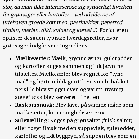
stor, da man ikke interesserede sig synderligt hverken
for grønsager eller kartofler - ved udsiderne af
urtehaven groede kommen, pastinakker, peberrod,
timian, merian, dild, spinat og kørvel…”.
Forfatteren
oplister desuden typiske hverdagsretter, hvor
grønsager indgår som ingrediens:
Mælkeærter:
Mælk, grønne ærter, gulerødder
og kartofler koges sammen og lidt jævning
tilsættes. Mælkeærter blev regnet for ”tynd
mad” og hørte middagen til. En smule hakket
persille blev strøget over, og varmt, nystegt
stegeflæsk blev serveret til retten.
Ruskomsnusk:
Blev lavet på samme måde som
mælkeærter, kun manglede ærterne.
Sulevælling:
Koges på grønsaltet (frisk saltet)
eller røget flæsk med en suppevisk, gulerødder,
kartofler og lidt byggryn, så suppen blev som en