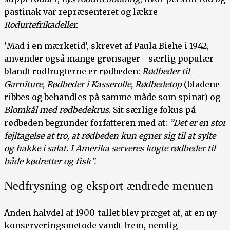
pastinak var repræsenteret og lækre
Rodurtefrikadeller.
’Mad i en mærketid’, skrevet af Paula Biehe i 1942,
anvender også mange grønsager - særlig populær
blandt rodfrugterne er rødbeden:
Rødbeder til
Garniture, Rødbeder i Kasserolle, Rødbedetop
(bladene
ribbes og behandles på samme måde som spinat) og
Blomkål med rødbedekrus
. Sit særlige fokus på
rødbeden begrunder forfatteren med at:
”Det er en stor
fejltagelse at tro, at rødbeden kun egner sig til at sylte
og hakke i salat. I Amerika serveres kogte rødbeder til
både kødretter og fisk”.
Nedfrysning og eksport ændrede menuen
Anden halvdel af 1900-tallet blev præget af, at en ny
konserveringsmetode vandt frem, nemlig