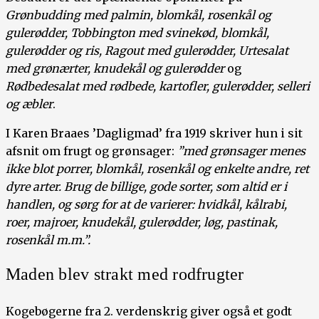
Grønbudding med palmin, blomkål, rosenkål og
gulerødder, Tobbington med svinekød, blomkål,
gulerødder og ris, Ragout med gulerødder, Urtesalat
med grønærter, knudekål og gulerødder
og
Rødbedesalat med rødbede, kartofler, gulerødder, selleri
og æbler
.
I Karen Braaes ’Dagligmad’ fra 1919 skriver hun i sit
afsnit om frugt og grønsager:
”med grønsager menes
ikke blot porrer, blomkål, rosenkål og enkelte andre, ret
dyre arter. Brug de billige, gode sorter, som altid er i
handlen, og sørg for at de varierer: hvidkål, kålrabi,
roer, majroer, knudekål, gulerødder, løg, pastinak,
rosenkål m.m.”.
Maden blev strakt med rodfrugter
Kogebøgerne fra 2. verdenskrig giver også et godt