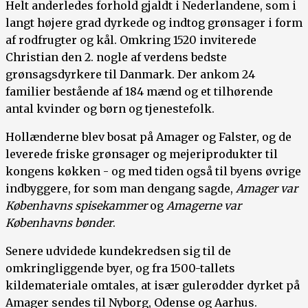
Helt anderledes forhold gjaldt i Nederlandene, som i
langt højere grad dyrkede og indtog grønsager i form
af rodfrugter og kål. Omkring 1520 inviterede
Christian den 2. nogle af verdens bedste
grønsagsdyrkere til Danmark. Der ankom 24
familier bestående af 184 mænd og et tilhørende
antal kvinder og børn og tjenestefolk.
Hollænderne blev bosat på Amager og Falster, og de
leverede friske grønsager og mejeriprodukter til
kongens køkken - og med tiden også til byens øvrige
indbyggere, for som man dengang sagde,
Amager var
Københavns spisekammer
og
Amagerne var
Københavns bønder
.
Senere udvidede kundekredsen sig til de
omkringliggende byer, og fra 1500-tallets
kildemateriale omtales, at især gulerødder dyrket på
Amager sendes til Nyborg, Odense og Aarhus.