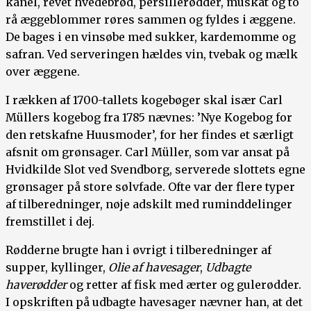
kanel, revet hvedebrød, persillerødder, muskat og to
rå æggeblommer røres sammen og fyldes i æggene.
De bages i en vinsøbe med sukker, kardemomme og
safran. Ved serveringen hældes vin, tvebak og mælk
over æggene.
I rækken af 1700-tallets kogebøger skal især Carl
Müllers kogebog fra 1785 nævnes: ’Nye Kogebog for
den retskafne Huusmoder’, for her findes et særligt
afsnit om grønsager. Carl Müller, som var ansat på
Hvidkilde Slot ved Svendborg, serverede slottets egne
grønsager på store sølvfade. Ofte var der flere typer
af tilberedninger, nøje adskilt med ruminddelinger
fremstillet i dej.
Rødderne brugte han i øvrigt i tilberedninger af
supper, kyllinger,
Olie af havesager
,
Udbagte
haverødder
og retter af fisk med ærter og gulerødder.
I opskriften på udbagte havesager nævner han, at det