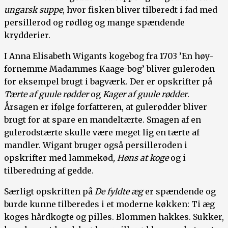
ungarsk suppe
, hvor fisken bliver tilberedt i fad med
persillerod og rødløg og mange spændende
krydderier.
I Anna Elisabeth Wigants kogebog fra 1703 ’En høy-
fornemme Madammes Kaage-bog’ bliver guleroden
for eksempel brugt i bagværk. Der er opskrifter på
Tærte af guule rødder
og
Kager af guule rødder
.
Årsagen er ifølge forfatteren, at gulerødder bliver
brugt for at spare en mandeltærte. Smagen af en
gulerodstærte skulle være meget lig en tærte af
mandler. Wigant bruger også persilleroden i
opskrifter med lammekød
, Høns at koge
og i
tilberedning af gedde.
Særligt opskriften på
De fyldte æg
er spændende og
burde kunne tilberedes i et moderne køkken: Ti æg
koges hårdkogte og pilles. Blommen hakkes. Sukker,