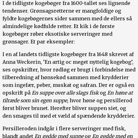
I de tidligste kogebøger fra 1600-tallet ses lignende
tendenser. Grønsagsretterne er mangfoldige og
fyldte kogebøgernes sider sammen med de ellers så
almindelige kødfulde retter. Et kik i de første
kogebøger røber eksotiske serveringer med
grønsager. Et par eksempler:
I en af landets tidligste kogebøger fra 1648 skrevet af
Anna Weckerin, ’En artig oc meget nyttelig kogebog’,
ses opskrifter, hvor rødløg er brugt i forbindelse med
tilberedning af hønsekød sammen med krydderier
som ingefær, peber, muskat og safran. Der er også en
opskrift på
En suppe over alle slags fisk
og
En høne at
tilræde som sin egen suppe
, hvor høne og persillerod
først bliver brunet. Herefter bliver suppen siet, og
den smages til med et væld af spændende krydderier.
Persilleroden indgår i flere serveringer med fisk,
blandt andet
En gedde med suppe
og
En gedde med en