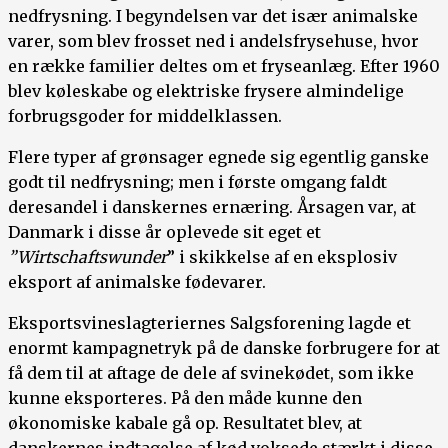
nedfrysning. I begyndelsen var det især animalske
varer, som blev frosset ned i andelsfrysehuse, hvor
en række familier deltes om et fryseanlæg. Efter 1960
blev køleskabe og elektriske frysere almindelige
forbrugsgoder for middelklassen.
Flere typer af grønsager egnede sig egentlig ganske
godt til nedfrysning; men i første omgang faldt
deresandel i danskernes ernæring. Årsagen var, at
Danmark i disse år oplevede sit eget et
”Wirtschaftswunder
” i skikkelse af en eksplosiv
eksport af animalske fødevarer.
Eksportsvineslagteriernes Salgsforening lagde et
enormt kampagnetryk på de danske forbrugere for at
få dem til at aftage de dele af svinekødet, som ikke
kunne eksporteres. På den måde kunne den
økonomiske kabale gå op. Resultatet blev, at
danskernes indtagelse af kød voksede stærkt i disse