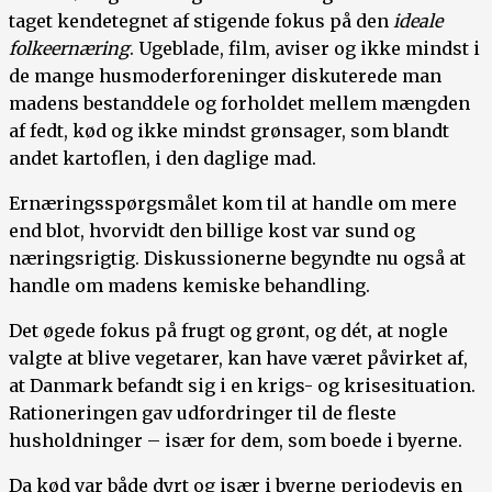
taget kendetegnet af stigende fokus på den
ideale
folkeernæring
. Ugeblade, film, aviser og ikke mindst i
de mange husmoderforeninger diskuterede man
madens bestanddele og forholdet mellem mængden
af fedt, kød og ikke mindst grønsager, som blandt
andet kartoflen, i den daglige mad.
Ernæringsspørgsmålet kom til at handle om mere
end blot, hvorvidt den billige kost var sund og
næringsrigtig. Diskussionerne begyndte nu også at
handle om madens kemiske behandling.
Det øgede fokus på frugt og grønt, og dét, at nogle
valgte at blive vegetarer, kan have været påvirket af,
at Danmark befandt sig i en krigs- og krisesituation.
Rationeringen gav udfordringer til de fleste
husholdninger – især for dem, som boede i byerne.
Da kød var både dyrt og især i byerne periodevis en