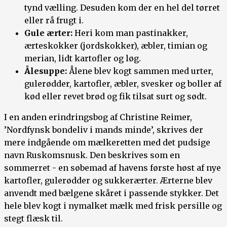
tynd vælling. Desuden kom der en hel del tørret
eller rå frugt i.
Gule ærter:
Heri kom man pastinakker,
ærteskokker (jordskokker), æbler, timian og
merian, lidt kartofler og løg.
Ålesuppe:
Ålene blev kogt sammen med urter,
gulerødder, kartofler, æbler, svesker og boller af
kød eller revet brød og fik tilsat surt og sødt.
I en anden erindringsbog af Christine Reimer,
’Nordfynsk bondeliv i mands minde’, skrives der
mere indgående om mælkeretten med det pudsige
navn Ruskomsnusk. Den beskrives som en
sommerret - en søbemad af havens første høst af nye
kartofler, gulerødder og sukkerærter. Ærterne blev
anvendt med bælgene skåret i passende stykker. Det
hele blev kogt i nymalket mælk med frisk persille og
stegt flæsk til.