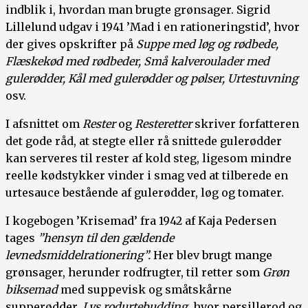
indblik i, hvordan man brugte grønsager. Sigrid
Lillelund udgav i 1941 ’Mad i en rationeringstid’, hvor
der gives opskrifter på
Suppe med løg og rødbede,
Flæskekød med rødbeder, Små kalveroulader med
gulerødder, Kål med gulerødder og pølser, Urtestuvning
osv.
I afsnittet om
Rester
og
Resteretter
skriver forfatteren
det gode råd, at stegte eller rå snittede gulerødder
kan serveres til rester af kold steg, ligesom mindre
reelle kødstykker vinder i smag ved at tilberede en
urtesauce bestående af gulerødder, løg og tomater.
I kogebogen ’Krisemad’ fra 1942 af Kaja Pedersen
tages
”hensyn til den gældende
levnedsmiddelrationering”.
Her blev brugt mange
grønsager, herunder rodfrugter, til retter som
Grøn
biksemad
med suppevisk og småtskårne
supperødder,
Lys rodurtebudding
, hvor persillerod og