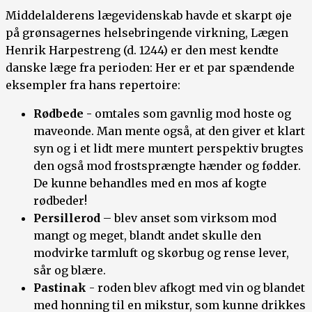
Middelalderens lægevidenskab havde et skarpt øje
på grønsagernes helsebringende virkning, Lægen
Henrik Harpestreng (d. 1244) er den mest kendte
danske læge fra perioden: Her er et par spændende
eksempler fra hans repertoire:
Rødbede -
omtales som gavnlig mod hoste og
maveonde. Man mente også, at den giver et klart
syn og i et lidt mere muntert perspektiv brugtes
den også mod frostsprængte hænder og fødder.
De kunne behandles med en mos af kogte
rødbeder!
Persillerod
– blev anset som virksom mod
mangt og meget, blandt andet skulle den
modvirke tarmluft og skørbug og rense lever,
sår og blære.
Pastinak
- roden blev afkogt med vin og blandet
med honning til en mikstur, som kunne drikkes