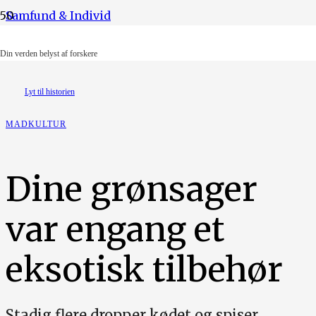
Samfund & Individ
Illustration: Lotus Pedersen
Din verden belyst af forskere
Lyt til historien
MADKULTUR
Dine grønsager
var engang et
eksotisk tilbehør
Stadig flere dropper kødet og spiser