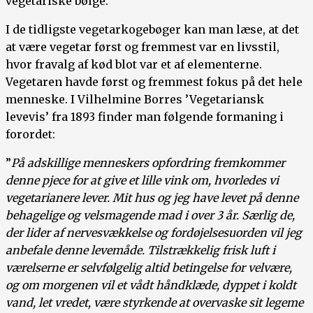
vegetariske bølge.
I de tidligste vegetarkogebøger kan man læse, at det
at være vegetar først og fremmest var en livsstil,
hvor fravalg af kød blot var et af elementerne.
Vegetaren havde først og fremmest fokus på det hele
menneske. I Vilhelmine Borres ’Vegetariansk
levevis’ fra 1893 finder man følgende formaning i
forordet:
”
På adskillige menneskers opfordring fremkommer
denne pjece for at give et lille vink om, hvorledes vi
vegetarianere lever. Mit hus og jeg have levet på denne
behagelige og velsmagende mad i over 3 år. Særlig de,
der lider af nervesvækkelse og fordøjelsesuorden vil jeg
anbefale denne levemåde. Tilstrækkelig frisk luft i
værelserne er selvfølgelig altid betingelse for velvære,
og om morgenen vil et vådt håndklæde, dyppet i koldt
vand, let vredet, være styrkende at overvaske sit legeme