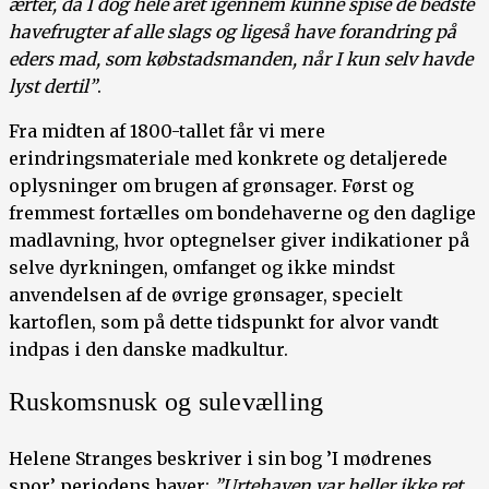
ærter, da I dog hele året igennem kunne spise de bedste
havefrugter af alle slags og ligeså have forandring på
eders mad, som købstadsmanden, når I kun selv havde
lyst dertil”
.
Fra midten af 1800-tallet får vi mere
erindringsmateriale med konkrete og detaljerede
oplysninger om brugen af grønsager. Først og
fremmest fortælles om bondehaverne og den daglige
madlavning, hvor optegnelser giver indikationer på
selve dyrkningen, omfanget og ikke mindst
anvendelsen af de øvrige grønsager, specielt
kartoflen, som på dette tidspunkt for alvor vandt
indpas i den danske madkultur.
Ruskomsnusk og sulevælling
Helene Stranges beskriver i sin bog ’I mødrenes
spor’ periodens haver:
”Urtehaven var heller ikke ret