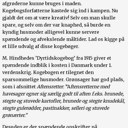
afgrøderne kunne bruges i maden.
Kogebogsforfatterne kastede sig ind i kampen. Nu
gjaldt det om at være kreativ! Selv om man skulle
spare, og selv om der var knaphed, så burde en
kyndig husmoder alligevel kunne servere
spændende og afvekslende måltider. Lad os kigge på
et lille udvalg af disse kogebøger.
M. Hindhedes ’Dyrtidskogebog’ fra 1915 giver et
spændende indblik i kosten i Danmark under 1.
verdenskrig. Kogebogen er tilegnet den
sparsommelige husmoder. Grønsager har god plads,
som i afsnittet
Aftensretter
: ”A
ftensretterne med
havesager egner sig særlig godt til aften f.eks. brunede,
stegte og stuvede kartofler, brunede og stegte knudekål,
stegte gulerødder, pastinakker, selleri og stuvede
grønærter.”
Desuden er der spændende opskrifter på