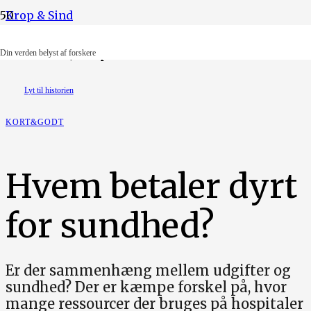
Krop & Sind
Foto: Ritzau/Scanpix. Illustration: Lotus Pedersen
Din verden belyst af forskere
Lyt til historien
KORT&GODT
Hvem betaler dyrt
for sundhed?
Er der sammenhæng mellem udgifter og
sundhed? Der er kæmpe forskel på, hvor
mange ressourcer der bruges på hospitaler