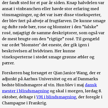
der fandt sted for et par år siden. Knap halvdelen var
ansat i vinbranchen eller havde stor erfaring med
vinsmagninger, og det var især disse vineksperter,
der blev ført på afveje af frugtfarven. De kunne smage
og dufte røde bær, rose og blomster i den ”falske”
rosé, nøjagtigt de samme deskriptorer, som også var
de mest brugte om den ”rigtige” rosé. Til gengæld
var ordet ’blomster’ det eneste, der gik igen i
beskrivelsen af hvidvinen. Her kunne
vineksperterne i stedet smage grønne æbler og
pærer.
Forskeren bag forsøget er Qian Janice Wang, der er
adjunkt på Aarhus Universitet og en af Danmarks
bedste blindsmagere af vin. Hun blev i maj
dansk
mester i blindsmagning
og skal i morgen, lørdag 8.
oktober, deltage i
VM i blindsmagning
, der foregår i
Champagne i Frankrig.