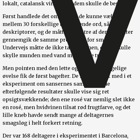
lokalt, catalansk vinhus, og dem skulle de beskrive.
Først handlede det om duften; de kunne vælge
mellem 30 forskellige beskrivende ord, såkaldte
deskriptorer, og de måtte vælge tre af dem. Bagefter
gennemgik de samme procedure for smagen.
Undervejs måtte de ikke tale sammen, og de skulle
skylle munden med vand mellem de tre vine.
Men pointen med den lette og sikkert behagelige
øvelse fik de først bagefter. De havde været med i et
eksperiment om sansernes samspil, og de
efterfølgende resultater skulle vise sig ret
opsigtsvækkende; den ene rosé var nemlig slet ikke
en rosé, men hvidvinen tilsat rød frugtfarve, og det
lille kneb havde sendt mange af deltagernes
smagsløg i helt forkert retning.
Der var 168 deltagere i eksperimentet i Barcelona,