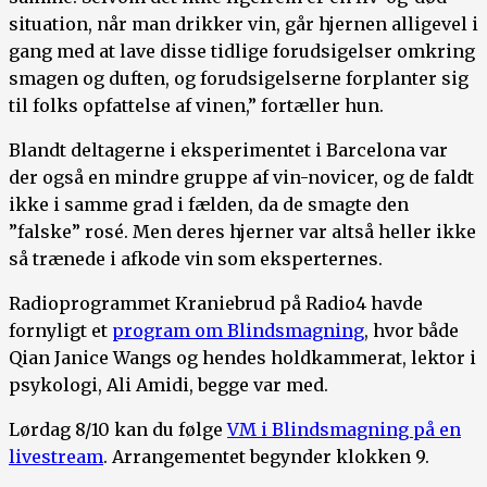
situation, når man drikker vin, går hjernen alligevel i
gang med at lave disse tidlige forudsigelser omkring
smagen og duften, og forudsigelserne forplanter sig
til folks opfattelse af vinen,” fortæller hun.
Blandt deltagerne i eksperimentet i Barcelona var
der også en mindre gruppe af vin-novicer, og de faldt
ikke i samme grad i fælden, da de smagte den
”falske” rosé. Men deres hjerner var altså heller ikke
så trænede i afkode vin som eksperternes.
Radioprogrammet Kraniebrud på Radio4 havde
fornyligt et
program om Blindsmagning
, hvor både
Qian Janice Wangs og hendes holdkammerat, lektor i
psykologi, Ali Amidi, begge var med.
Lørdag 8/10 kan du følge
VM i Blindsmagning på en
livestream
. Arrangementet begynder klokken 9.