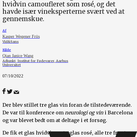
hvidvin camoufleret som rosé, og det
havde især vineksperterne svært ved at
gennemskue.
Af
Kasper Wegener Friis
Vid&Sans
Kilde
Qian Janice Wang
Adjunkt, Institut for Fødevarer, Aarhus
Universitet
07/10/2022
Der blev stillet tre glas vin foran de tilstedeværende.
De var til konference om
neurologi og vin
i Barcelona
og var blevet bedt om at deltage i et forsøg.
De fik et glas hvidvin og to glas rosé, alle tre fra et