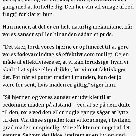
gang med at fortælle dig: Den her vin vil smage af rød
frugt,” forklarer hun.
Hun mener, at det er en helt naturlig mekanisme, når
vores sanser spiller hinanden sådan et puds.
”Det sker, fordi vores hjerne er optimeret til at gøre
vores fødevareindtag så effektivt som muligt. Og en
måde at effektivisere er, at vi kan forudsige, hvad vi
skal til at spise eller drikke, før vi rent faktisk gør
det. For når vi putter maden i munden, kan det jo
være for sent, hvis maden er giftig,” siger hun.
”Så hjernen og vores sanser er udviklet til at
bedømme maden på afstand – ved at se på den, dufte
til den, røre ved den eller nogle gange sågar at lytte
til den. Via disse signaler kan vi forudsige, i hvilken
grad maden er spiselig. Vin-effekten er noget af det
samme. Selvom det ikke ligefrem er en liv-og-død-