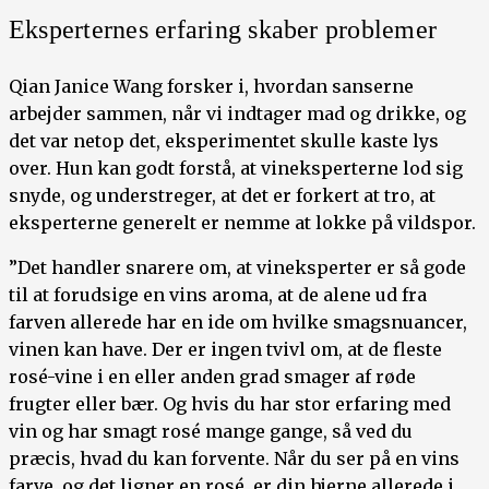
Eksperternes erfaring skaber problemer
Qian Janice Wang forsker i, hvordan sanserne
arbejder sammen, når vi indtager mad og drikke, og
det var netop det, eksperimentet skulle kaste lys
over. Hun kan godt forstå, at vineksperterne lod sig
snyde, og understreger, at det er forkert at tro, at
eksperterne generelt er nemme at lokke på vildspor.
”Det handler snarere om, at vineksperter er så gode
til at forudsige en vins aroma, at de alene ud fra
farven allerede har en ide om hvilke smagsnuancer,
vinen kan have. Der er ingen tvivl om, at de fleste
rosé-vine i en eller anden grad smager af røde
frugter eller bær. Og hvis du har stor erfaring med
vin og har smagt rosé mange gange, så ved du
præcis, hvad du kan forvente. Når du ser på en vins
farve, og det ligner en rosé, er din hjerne allerede i