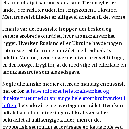
et atomudslip i samme skala som Tjernobyl eller
andet, der rækker uden for krigszonen i Ukraine.
Men trusselsbilledet er alligevel ændret til det værre.
I marts var det russiske tropper, der beskød og
senere erobrede området, hvor atomkraftværket
ligger. Hverken Rusland eller Ukraine havde nogen
interesse i at forurene området med radioaktivt
udslip. Men nu, hvor russerne bliver presset tilbage,
er der forøget frygt for, at de med vilje vil efterlade en
atomkatastrofe som afskedsgave.
Nogle ukrainske medier citerede mandag en russisk
major for
at have mineret hele kraftværket og
direkte truet med at sprænge hele atomkraftværket i
luften
, hvis ukrainerne overtager området. Hverken
udtalelsen eller mineringen af kraftværket er
bekræftet af uafhængige kilder, men er det
hypotetisk set muligt at forårsage en katastrofe ved