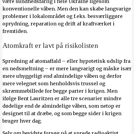
være sundhedsfarlig i hele Ukraine ligesom
konventionelle våben. Men den kan skabe langvarige
problemer i lokalområdet og f.eks. besværliggøre
oprydning, reparation og drift af kraftværket i
fremtiden.
Atomkraft er lavt på risikolisten
Spredning af atomaffald – eller hypotetisk udslip fra
en nedsmeltning – er mere langvarigt og måske især
mere uhyggeligt end almindelige våben og derfor
mere velegnet som henholdsvis trussel og
skræmmebillede for begge parter i krigen. Men
ifølge Bent Lauritzen er alle tre scenarier mindre
dødelige end de almindelige våben, som netop er
designet til at dræbe, og som begge sider i krigen
bruger hver dag.
Selv om bevidste forsøg på at sprede radioaktivt