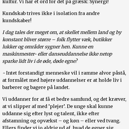
kultur. Vi har et ord for det på græsk: Synergi!
Kundskab trives ikke i isolation fra andre
kundskaber!
I dag tales der meget om, at skellet mellem land og by
konstant bliver større – folk flytter væk, butikker
lukker og områder sygner hen. Kunne en
maskinmester- eller danseuddannelse ikke netop
sparke lidt liv i de øde, døde egne?
-
Intet forstandigt menneske vil i ramme alvor påstå,
at formålet med højere uddannelser er at holde liv i
barberer og bagere på landet.
Vi uddanner for at få et bedre samfund, og det kræver,
at vi slipper af med ’plejer’. De unge skal kunne
uddanne sig efter lyst og talent, ikke efter
afstamning og opvækst – og køn – eller ved tvang.
Ellers finder vi jo aldrig ud af, hvad de egner sig