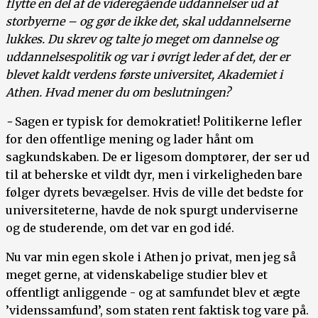
flytte en del af de videregående uddannelser ud af
storbyerne – og gør de ikke det, skal uddannelserne
lukkes. Du skrev og talte jo meget om dannelse og
uddannelsespolitik og var i øvrigt leder af det, der er
blevet kaldt verdens første universitet, Akademiet i
Athen. Hvad mener du om beslutningen?
-
Sagen er typisk for demokratiet! Politikerne lefler
for den offentlige mening og lader hånt om
sagkundskaben. De er ligesom domptører, der ser ud
til at beherske et vildt dyr, men i virkeligheden bare
følger dyrets bevægelser. Hvis de ville det bedste for
universiteterne, havde de nok spurgt underviserne
og de studerende, om det var en god idé.
Nu var min egen skole i Athen jo privat, men jeg så
meget gerne, at videnskabelige studier blev et
offentligt anliggende - og at samfundet blev et ægte
’videnssamfund’, som staten rent faktisk tog vare på.