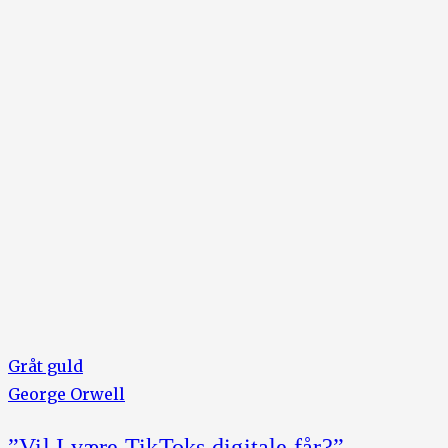
Gråt guld
George Orwell
”Vil I være TikToks digitale får?”