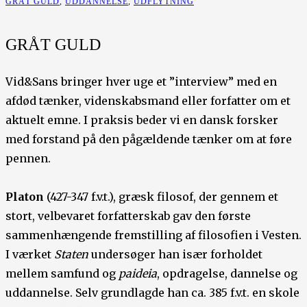
GRÅT GULD
,
UDDANNELSE
,
UDFLYTNING
GRÅT GULD
Vid&Sans bringer hver uge et ”interview” med en
afdød tænker, videnskabsmand eller forfatter om et
aktuelt emne. I praksis beder vi en dansk forsker
med forstand på den pågældende tænker om at føre
pennen.
Platon
(427-347 f.v.t.), græsk filosof, der gennem et
stort, velbevaret forfatterskab gav den første
sammenhængende fremstilling af filosofien i Vesten.
I værket
Staten
undersøger han især forholdet
mellem samfund og
paideia
, opdragelse, dannelse og
uddannelse. Selv grundlagde han ca. 385 f.v.t. en skole