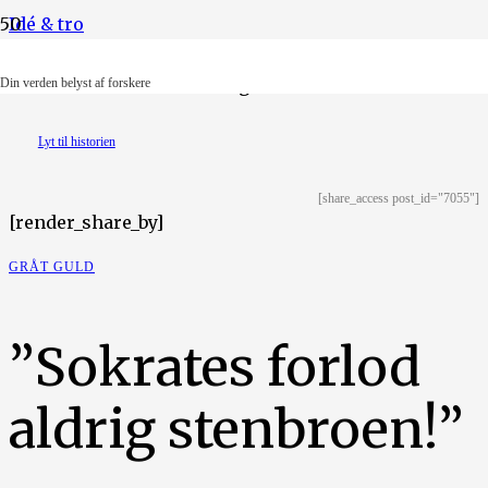
Idé & tro
Illustration: Ruth-Anne Degn Dausell
Din verden belyst af forskere
Lyt til historien
[share_access post_id="7055"]
[render_share_by]
GRÅT GULD
”Sokrates forlod
aldrig stenbroen!”