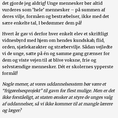
det gjorde jeg aldrig! Unge mennesker bør altid
vurderes som ’hele’ mennesker – på summen af
deres vilje, formåen og bestræbelser, ikke med det
sære enkelte tal, I bedømmer dem på!
Hvert år gav vi derfor hver enkelt elev et skriftligt
vidnesbyrd med hjem om hendes kundskab, flid,
orden, sjælekarakter og stræbervilje. Sådan vejledte
vi de unge, satte på én og samme gang grænser for
dem og viste vejen til at blive voksne, frie og
selvstændige mennesker. Dét er skolernes ypperste
formål!
Nogle mener, at vores uddannelsesstem bør være et
“frigørelsesprojekt” til gavn for flest mulige. Men er det
ikke forståeligt, at staten ønsker at styre de unges valg
af uddannelser, så vi ikke kommer til at mangle lærere
og læger?