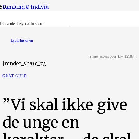
Samfund & Individ
Illustration: Ruth-Anne Degn Dausell
Din verden belyst af forskere
Lyt til historien
[share_access post_id="12187"]
[render_share_by]
GRÅT GULD
”Vi skal ikke give
de unge en