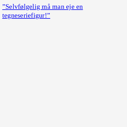
”Selvfølgelig må man eje en
tegneseriefigur!”