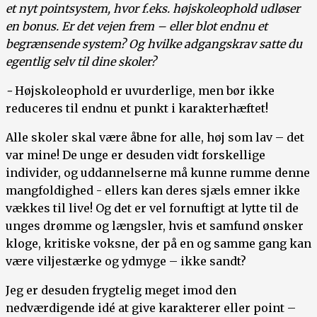
et nyt pointsystem, hvor f.eks. højskoleophold udløser
en bonus. Er det vejen frem – eller blot endnu et
begrænsende system? Og hvilke adgangskrav satte du
egentlig selv til dine skoler?
-
Højskoleophold er uvurderlige, men bør ikke
reduceres til endnu et punkt i karakterhæftet!
Alle skoler skal være åbne for alle, høj som lav – det
var mine! De unge er desuden vidt forskellige
individer, og uddannelserne må kunne rumme denne
mangfoldighed - ellers kan deres sjæls emner ikke
vækkes til live! Og det er vel fornuftigt at lytte til de
unges drømme og længsler, hvis et samfund ønsker
kloge, kritiske voksne, der på en og samme gang kan
være viljestærke og ydmyge – ikke sandt?
Jeg er desuden frygtelig meget imod den
nedværdigende idé at give karakterer eller point –