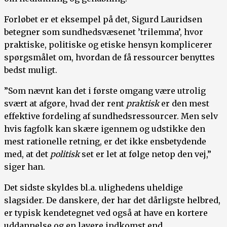
Forløbet er et eksempel på det, Sigurd Lauridsen
betegner som sundhedsvæsenet ’trilemma’, hvor
praktiske, politiske og etiske hensyn komplicerer
spørgsmålet om, hvordan de få ressourcer benyttes
bedst muligt.
”Som nævnt kan det i første omgang være utrolig
svært at afgøre, hvad der rent
praktisk
er den mest
effektive fordeling af sundhedsressourcer. Men selv
hvis fagfolk kan skære igennem og udstikke den
mest rationelle retning, er det ikke ensbetydende
med, at det
politisk
set er let at følge netop den vej,”
siger han.
Det sidste skyldes bl.a. ulighedens uheldige
slagsider. De danskere, der har det dårligste helbred,
er typisk kendetegnet ved også at have en kortere
uddannelse og en lavere indkomst end