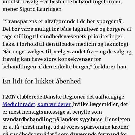
mindst fravalg – af bestemte behandlingsformer,
mener Sigurd Lauridsen.
”Transparens er altafgørende i de her spørgsmål.
Det bør være muligt for både fagmiljøer og borgere at
tage stilling til sundhedsvæsenets prioriteringer,
f.eks. i forhold til den tilbudte medicin og teknologi.
Når noget vælges til, vælges andet fra – og de valg og
fravalg kan have store konsekvenser for
behandlingen af den enkelte borger,” forklarer han.
En lidt for lukket åbenhed
I 2017 etablerede Danske Regioner det uafhængige
Medicinrådet, som vurderer,
hvilke lægemidler, der
er mest hensigtsmæssige at benytte som
standardbehandling på landets sygehuse. Hensigten
er at få ”mest muligt ud af vores sparsomme kroner
på sundhedsområdet,” som daværende formand for