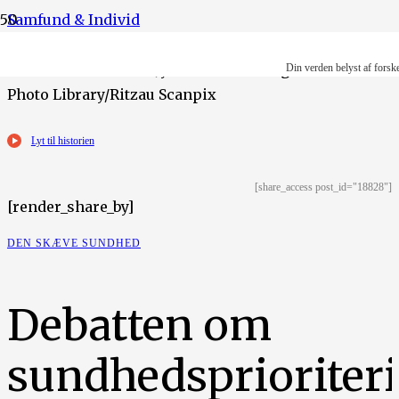
Samfund & Individ
Illustration: Maiken Jyndevad Stenvang Foto: Science
Din verden belyst af forsk
Photo Library/Ritzau Scanpix
Lyt til historien
[share_access post_id="18828"]
[render_share_by]
DEN SKÆVE SUNDHED
Debatten om
sundhedsprioriter