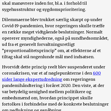
skal manøvrere inden for, bl.a. i forhold til
sygehusstruktur og sygdomsprioritering.
Dilemmaerne blev trukket særlig skarpt op under
Covid-19-pandemien, hvor regeringen skulle træffe
en række meget vidtgående beslutninger. Normalt
opererer myndighederne, også på sundhedsområdet,
ud fra et generelt forvaltningsretligt
”proportionalitetsprincip” om, at effekterne af et
tiltag skal stå nogenlunde mål med indsatsen.
Hvorvidt dette princip reelt blev suspenderet under
coronakrisen, var et af nøglepunkterne i den
600
sider lange ekspertudredning
om regeringens
pandemihåndtering i foråret 2020. Den viste, at der
var betydelig uenighed mellem politikere og
embedsmænd om, hvordan princippet skulle
fortolkes i forbindelse med de konkrete beslutninger
om nedlukning og genåbning.