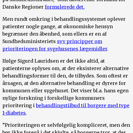
Danske Regioner
formulerede det.
Men rundt omkring i behandlingssystemet oplever
patienter nogle gange, at økonomiske hensyn
begrænser den åbenhed, som ellers er en af
Sundhedsministeriets
syv principper om
prioriteringen for sygehusenes lægemidler
.
Ifølge Sigurd Lauridsen er det ikke altid, at
patienterne oplyses om, at der eksisterer alternative
behandlingsformer til den, de tilbydes. Som oftest er
årsagen, at den alternative behandling er dyrere for
kommunen eller sygehuset. Det viser bl.a. hans egen
nylige forskning i forskellige kommuners
prioritering i
behandlingstilbud til borgere med type
1-diabetes
.
”Prioriteringen er selvfølgelig kompliceret, men den
bør ikke foregå i det skjulte, så borgerne tror, at der