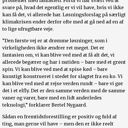
problemer med fantasien. Fordi vi har svært ved at
svare på, hvad det egentlig er vi vil have, hvis vi ikke
kan få det, vi allerede har. Løsningsforslag på særligt
klimakrisen ender derfor ofte med at gå ned ad en af
to lige ufrugtbare veje.
”Den første vej er at drømme løsninger, som i
virkeligheden ikke ændrer ret meget. Det er
fantasien om, vi kan blive ved med at få alt det, vi
allerede begærer og har i nutiden – bare med et grønt
spin. Vi kan blive ved med at spise kød – bare
kunstigt konstrueret i stedet for slagtet fra en ko. Vi
kan blive ved med at rejse verden rundt – bare vi gør
det i et elfly. Det er den samme verden med de samme
vaner og varer, bare med en lidt anderledes
teknologi,” forklarer Bertel Nygaard.
Sådan en fremtidsforestilling er positiv og fuld af
ting, man gerne vil have – men den er ikke reelt