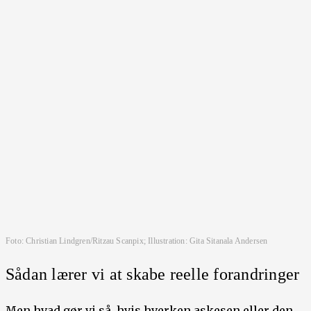
Foto: Christian Lindgren/Ritzau Scanpix; Illustration: Gita Sitanala Andersen
Sådan lærer vi at skabe reelle forandringer
Men hvad gør vi så, hvis hverken askesen eller den