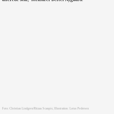
Foto: Christian Lindgren/Ritzau Scanpix; Illustration: Lotus Pedersen