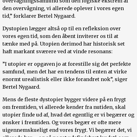
overvågningssamfund som den logiske ekstrem af
den overvågning, vi allerede oplever i vores egen
tid,” forklarer Bertel Nygaard.
Dystopien lægger altså op til en refleksion over
vores egen tid, som den åbent inviterer os til at
tænke med på. Utopien derimod har historisk set
haft markant sværere ved at vinde resonans:
”I utopier er opgaven jo at forestille sig det perfekte
samfund, men det har en tendens til enten at virke
enormt urealistisk eller ikke forandret nok”, siger
Bertel Nygaard.
Mens de fleste dystopier bygger videre på en frygt
om fremtiden, vi allerede kender fra nutiden, skal
utopier finde ud af, hvad det egentlig er vi begærer og
ønsker i fremtiden. Og vores begær er ofte mere
uigennemskueligt end vores frygt. Vi begærer det, vi