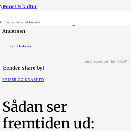
Kunst & kultur
Illustration: Lotus Pedersen og Gita Emilie Sitanala
Din verden belyst af forskere
Andersen
Lyt til historien
[share_access post_id="14094"]
[render_share_by]
KRISER OG KNAPHED
Sådan ser
fremtiden ud: