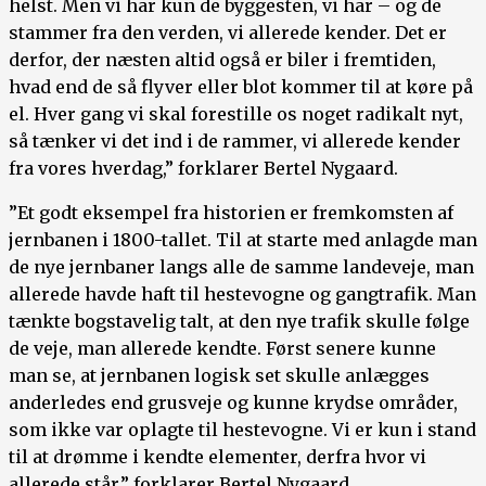
helst. Men vi har kun de byggesten, vi har – og de
stammer fra den verden, vi allerede kender. Det er
derfor, der næsten altid også er biler i fremtiden,
hvad end de så flyver eller blot kommer til at køre på
el. Hver gang vi skal forestille os noget radikalt nyt,
så tænker vi det ind i de rammer, vi allerede kender
fra vores hverdag,” forklarer Bertel Nygaard.
”Et godt eksempel fra historien er fremkomsten af
jernbanen i 1800-tallet. Til at starte med anlagde man
de nye jernbaner langs alle de samme landeveje, man
allerede havde haft til hestevogne og gangtrafik. Man
tænkte bogstavelig talt, at den nye trafik skulle følge
de veje, man allerede kendte. Først senere kunne
man se, at jernbanen logisk set skulle anlægges
anderledes end grusveje og kunne krydse områder,
som ikke var oplagte til hestevogne. Vi er kun i stand
til at drømme i kendte elementer, derfra hvor vi
allerede står,” forklarer Bertel Nygaard.