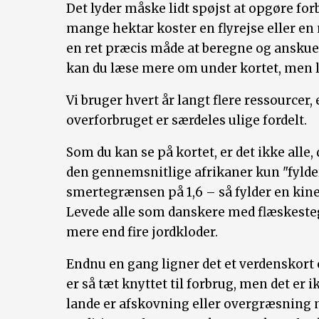
Det lyder måske lidt spøjst at opgøre fo
mange hektar koster en flyrejse eller en 
en ret præcis måde at beregne og anskue
kan du læse mere om under kortet, men la
Vi bruger hvert år langt flere ressourcer,
overforbruget er særdeles ulige fordelt.
Som du kan se på kortet, er det ikke alle,
den gennemsnitlige afrikaner kun "fylder
smertegrænsen på 1,6 – så fylder en kines
Levede alle som danskere med flæskesteg 
mere end fire jordkloder.
Endnu en gang ligner det et verdenskort 
er så tæt knyttet til forbrug, men det er i
lande er afskovning eller overgræsning m