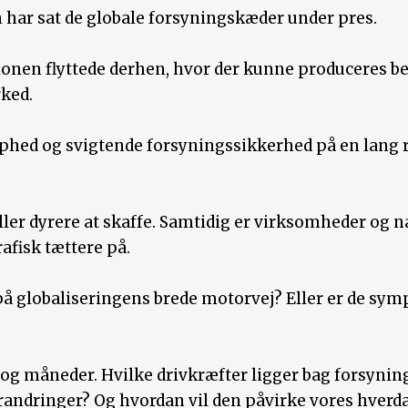
har sat de globale forsyningskæder under pres.
tionen flyttede derhen, hvor der kunne produceres bed
rked.
aphed og svigtende forsyningssikkerhed på en lang 
eller dyrere at skaffe. Samtidig er virksomheder og
fisk tættere på.
 globaliseringens brede motorvej? Eller er de sympt
og måneder. Hvilke drivkræfter ligger bag forsyni
andringer? Og hvordan vil den påvirke vores hverd