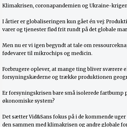
Klimakrisen, coronapandemien og Ukraine-krigen 
I årtier er globaliseringen kun gået én vej: Produk
varer og tjenester flød frit rundt på det globale ma
Men nu er vi igen begyndt at tale om ressourcekn
fødevarer til mikrochips og medicin.
Forbrugere oplever, at mange ting bliver sværere 
forsyningskæderne og trække produktionen geogra
Er forsyningskrisen bare små isolerede fartbump på
økonomiske system?
Det sætter Vid&Sans fokus på i de kommende uger 
den sammen med klimakrisen og andre globale for