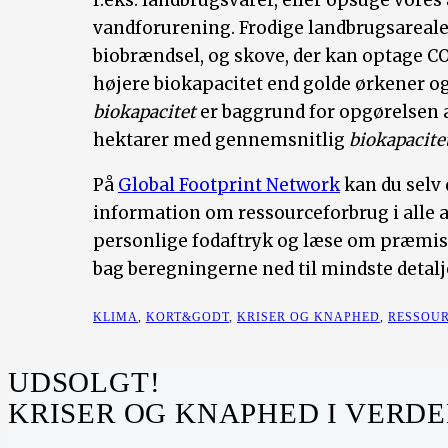
f.eks. landbrugsvarer, eller opsuge vores
vandforurening. Frodige landbrugsareale
biobrændsel, og skove, der kan optage CO
højere biokapacitet end golde ørkener og
biokapacitet
er baggrund for opgørelsen 
hektarer med gennemsnitlig
biokapacite
På
Global Footprint Network
kan du selv 
information om ressourceforbrug i alle a
personlige fodaftryk og læse om præmi
bag beregningerne ned til mindste detalj
KLIMA
,
KORT&GODT
,
KRISER OG KNAPHED
,
RESSOU
UDSOLGT!
KRISER OG KNAPHED I VER