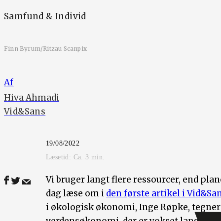
Samfund & Individ
Finn Byrum/Ritzau Scanpix
Af
Hiva Ahmadi
Vid&Sans
19/08/2022
Læsetid: Ca.
3
min.
Vi bruger langt flere ressourcer, end pla
dag læse om i
den første artikel i Vid&Sa
i økologisk økonomi, Inge Røpke, tegner