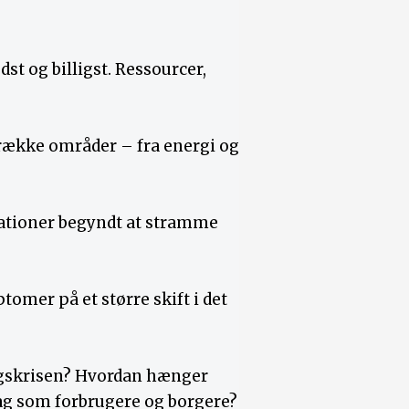
st og billigst. Ressourcer,
række områder – fra energi og
 nationer begyndt at stramme
omer på et større skift i det
ngskrisen? Hvordan hænger
ag som forbrugere og borgere?