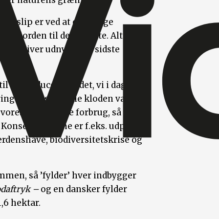
over naturens grænser.
2-udslip er ved at ødelægge
vi jorden til det yderste. Alt fra
nd bliver udnyttet til sidste
il at producere alt det, vi i dag
ringe. Faktisk skulle kloden være
e vores nuværende forbrug, så for
. Konsekvenserne er f.eks. udpint
erdenshave, biodiversitetskrise og
men, så ’fylder’ hver indbygger
odaftryk
–
og en dansker fylder
,6 hektar.