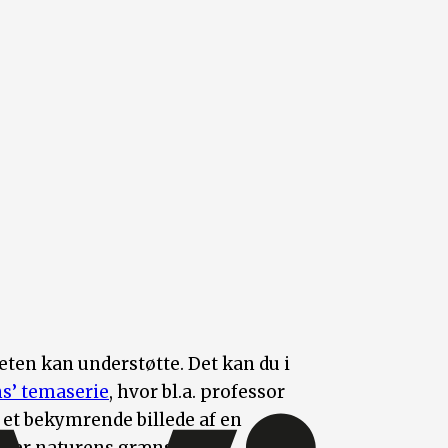
neten kan understøtte. Det kan du i
ns’ temaserie
, hvor bl.a. professor
 et bekymrende billede af en