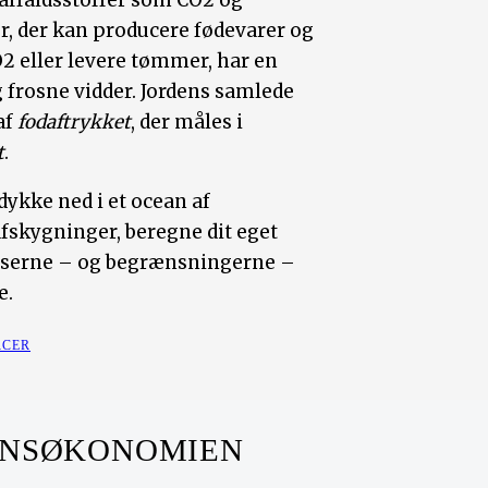
 affaldsstoffer som CO2 og
r, der kan producere fødevarer og
2 eller levere tømmer, har en
 frosne vidder. Jordens samlede
af
fodaftrykket
, der måles i
t
.
dykke ned i et ocean af
fskygninger, beregne dit eget
sserne – og begrænsningerne –
e.
RCER
DENSØKONOMIEN