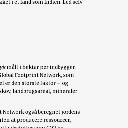
ket i et land som Indien. Led selv
ryk
målt i hektar per indbygger.
Global Footprint Network, som
 er den største faktor – og
kov, landbrugsareal, mineraler
t Network også beregnet jordens
enten at producere ressourcer,