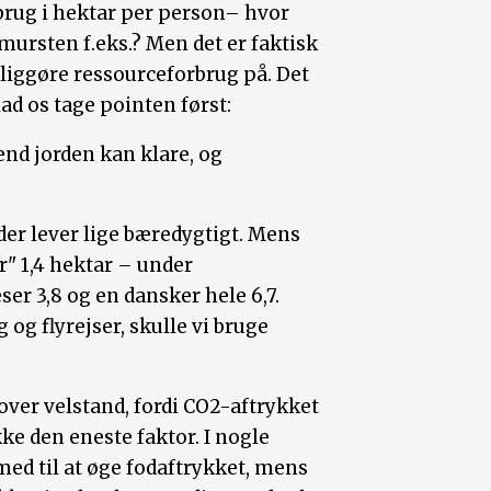
rbrug i hektar per person– hvor
mursten f.eks.? Men det er faktisk
liggøre ressourceforbrug på. Det
d os tage pointen først:
 end jorden kan klare, og
 der lever lige bæredygtigt. Mens
" 1,4 hektar – under
er 3,8 og en dansker hele 6,7.
og flyrejser, skulle vi bruge
over velstand, fordi CO2-aftrykket
kke den eneste faktor. I nogle
ed til at øge fodaftrykket, mens