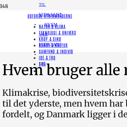
TIL
VID&SANS
LYT TIL HISTORIEN
UDFORSK STOFOMRÅDERNE
HVEM
NATUR & KLIMA
[render_share_by]
TEKNOLOGI & UNIVERS
VAR
KROP & SIND
KRISER OG KNAPHED
VID&SANS
KUNST & KULTUR
SAMFUND & INDIVID
IDE & TRO
SØG
Hvem bruger alle 
Klimakrise, biodiversitetskris
til det yderste, men hvem har
fordelt, og Danmark ligger i d