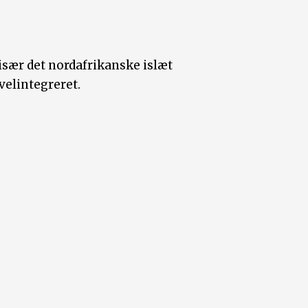
 især det nordafrikanske islæt
velintegreret.