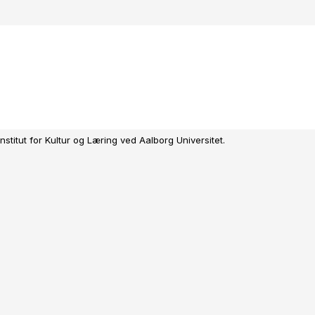
STRONOMISK TOUR DE FRANCE
bærer af gule veste, indvandring og stormagtsdrømme ved at undersøg
urhistorie såvel som god mad. Du får også en lang række opskrifter på n
nstitut for Kultur og Læring ved Aalborg Universitet.