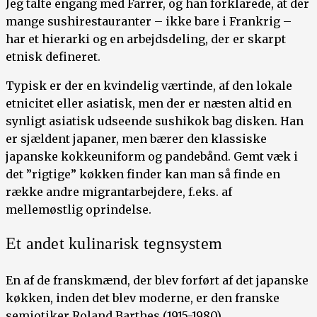
Jeg talte engang med Farrer, og han forklarede, at der
mange sushirestauranter – ikke bare i Frankrig –
har et hierarki og en arbejdsdeling, der er skarpt
etnisk defineret.
Typisk er der en kvindelig værtinde, af den lokale
etnicitet eller asiatisk, men der er næsten altid en
synligt asiatisk udseende sushikok bag disken. Han
er sjældent japaner, men bærer den klassiske
japanske kokkeuniform og pandebånd. Gemt væk i
det ”rigtige” køkken finder kan man så finde en
række andre migrantarbejdere, f.eks. af
mellemøstlig oprindelse.
Et andet kulinarisk tegnsystem
En af de franskmænd, der blev forført af det japanske
køkken, inden det blev moderne, er den franske
semiotiker Roland Barthes (1915-1980).