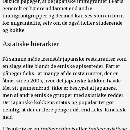
Dubucs påpeger, at de japanske immigranter i Paris
generelt er højere uddannet end andre
immigrantgrupper og dermed kan ses som en form
for migrantelite, selv om de også tæller studerende
og kokke.
Asiatiske hierarkier
På samme måde fremstår japanske restauranter som
en slags elite blandt de etniske spisesteder. Farrer
påpeger f.eks., at mange af de restauranter, der er
åbnet siden 2005, hvor det japanske køkken havde
fået sit gennembrud, ikke er bestyret af japanere,
men af andre etniske grupper med asiatiske rødder.
Det japanske køkkens status og popularitet gør
nemlig, at der er flere penge i dét end f.eks. kinesisk
mad.
I Frankrig er en
traiteur chinois
eller
traiteur asiatique