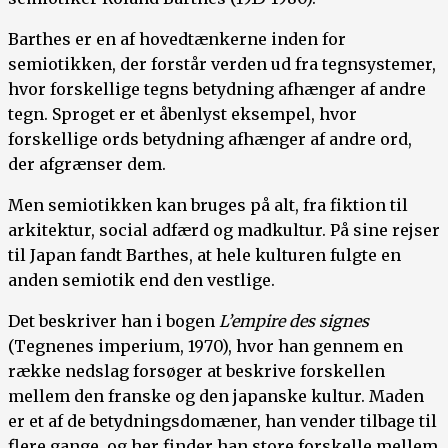
Barthes er en af hovedtænkerne inden for
semiotikken, der forstår verden ud fra tegnsystemer,
hvor forskellige tegns betydning afhænger af andre
tegn. Sproget er et åbenlyst eksempel, hvor
forskellige ords betydning afhænger af andre ord,
der afgrænser dem.
Men semiotikken kan bruges på alt, fra fiktion til
arkitektur, social adfærd og madkultur. På sine rejser
til Japan fandt Barthes, at hele kulturen fulgte en
anden semiotik end den vestlige.
Det beskriver han i bogen
L’empire des signes
(Tegnenes imperium, 1970), hvor han gennem en
række nedslag forsøger at beskrive forskellen
mellem den franske og den japanske kultur. Maden
er et af de betydningsdomæner, han vender tilbage til
flere gange, og her finder han store forskelle mellem