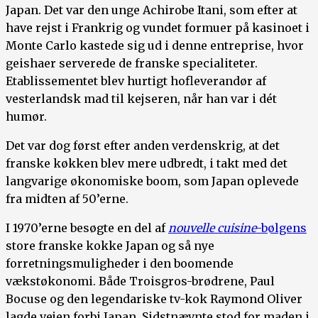
Japan. Det var den unge Achirobe Itani, som efter at
have rejst i Frankrig og vundet formuer på kasinoet i
Monte Carlo kastede sig ud i denne entreprise, hvor
geishaer serverede de franske specialiteter.
Etablissementet blev hurtigt hofleverandør af
vesterlandsk mad til kejseren, når han var i dét
humør.
Det var dog først efter anden verdenskrig, at det
franske køkken blev mere udbredt, i takt med det
langvarige økonomiske boom, som Japan oplevede
fra midten af 50’erne.
I 1970’erne besøgte en del af
nouvelle cuisine
-bølgens
store franske kokke Japan og så nye
forretningsmuligheder i den boomende
vækstøkonomi. Både Troisgros-brødrene, Paul
Bocuse og den legendariske tv-kok Raymond Oliver
lagde vejen forbi Japan. Sidstnævnte stod for maden i