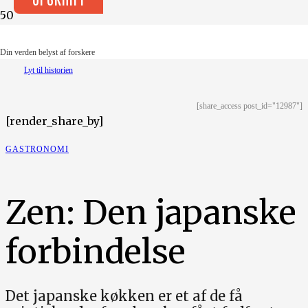
Illustration: Ruth-Anne Degn Dausell
Din verden belyst af forskere
Lyt til historien
[share_access post_id="12987"]
[render_share_by]
GASTRONOMI
Zen: Den japanske
forbindelse
Det japanske køkken er et af de få