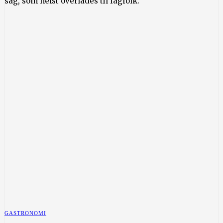
sag, som helst overlades til fagfolk.
GASTRONOMI