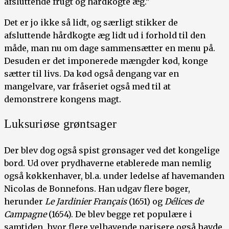
afsluttende frugt og hårdkogte æg.”
Det er jo ikke så lidt, og særligt stikker de
afsluttende hårdkogte æg lidt ud i forhold til den
måde, man nu om dage sammensætter en menu på.
Desuden er det imponerede mængder kød, konge
sætter til livs. Da kød også dengang var en
mangelvare, var fråseriet også med til at
demonstrere kongens magt.
Luksuriøse grøntsager
Der blev dog også spist grønsager ved det kongelige
bord. Ud over prydhaverne etablerede man nemlig
også køkkenhaver, bl.a. under ledelse af havemanden
Nicolas de Bonnefons. Han udgav flere bøger,
herunder
Le Jardinier Français
(1651) og
Délices de
Campagne
(1654). De blev begge ret populære i
samtiden, hvor flere velhavende parisere også havde