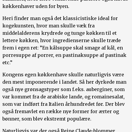
køkkenhaver uden for byen.
Heri finder man også det klassicistiske ideal for
kogekunsten, hvor man skulle væk fra
middelalderens krydrede og tunge køkken til et
lettere køkken, hvor ingredienserne skulle træde
frem i egen ret: ”En kålsuppe skal smage af kål, en
porresuppe af porrer, en pastinaksuppe af pastinak
etc.”
Kongens egen køkkenhave skulle naturligvis være
den mest imponerende i landet. Så her dyrkede man
også nye grønsagstyper som f.eks. auberginer, som
var kommet fra de arabiske lande, og romainesalat,
som var indført fra Italien århundredet før. Der blev
også fremavlet en række nye former for ærter og
bønner, som blev ekstremt populære.
Naturligvis var der også Reine Claude-blommer,