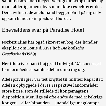
samfundsordenen meget tydeligt omkring bordet, og
man falder igennem, hvis man ikke respekterer det.
Den civiliserede adelsmand lægger bånd på sig selv
og som kender sin plads ved bordet.
Enevældens svar på Paradise Hotel
Norbert Elias har også skrevet en bog, der handler
eksplicit om Louis d. XIVs hof:
Die hofische
Gesellschaft
(1969).
Her tilskriver han i høj grad Ludvig d. 14’s succes, at
han formåede at samle adelen omkring sig.
Adelsprivilegier var tæt knyttet til militær kapacitet:
Adelen opbyggede i deres respektive landområder
store hære, som de stillede til kongemagtens
disposition. Men lige så ofte endte de med at bekrige
kongen – eller hinanden – i uendelige magtkampe.