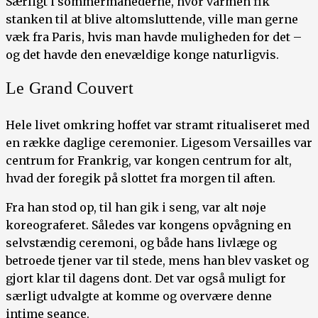
Særligt i sommermånederne, hvor varmen fik
stanken til at blive altomsluttende, ville man gerne
væk fra Paris, hvis man havde muligheden for det –
og det havde den enevældige konge naturligvis.
Le Grand Couvert
Hele livet omkring hoffet var stramt ritualiseret med
en række daglige ceremonier. Ligesom Versailles var
centrum for Frankrig, var kongen centrum for alt,
hvad der foregik på slottet fra morgen til aften.
Fra han stod op, til han gik i seng, var alt nøje
koreograferet. Således var kongens opvågning en
selvstændig ceremoni, og både hans livlæge og
betroede tjener var til stede, mens han blev vasket og
gjort klar til dagens dont. Det var også muligt for
særligt udvalgte at komme og overvære denne
intime seance.