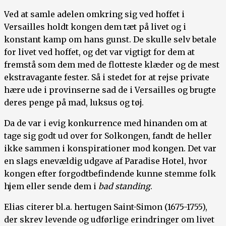
Ved at samle adelen omkring sig ved hoffet i
Versailles holdt kongen dem tæt på livet og i
konstant kamp om hans gunst. De skulle selv betale
for livet ved hoffet, og det var vigtigt for dem at
fremstå som dem med de flotteste klæder og de mest
ekstravagante fester. Så i stedet for at rejse private
hære ude i provinserne sad de i Versailles og brugte
deres penge på mad, luksus og tøj.
Da de var i evig konkurrence med hinanden om at
tage sig godt ud over for Solkongen, fandt de heller
ikke sammen i konspirationer mod kongen. Det var
en slags enevældig udgave af Paradise Hotel, hvor
kongen efter forgodtbefindende kunne stemme folk
hjem eller sende dem i
bad standing
.
Elias citerer bl.a. hertugen Saint-Simon (1675-1755),
der skrev levende og udførlige erindringer om livet