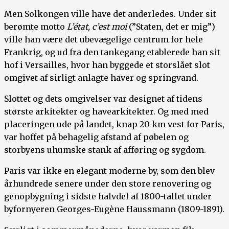
Men Solkongen ville have det anderledes. Under sit
berømte motto
L’état, c’est moi
(”Staten, det er mig”)
ville han være det ubevægelige centrum for hele
Frankrig, og ud fra den tankegang etablerede han sit
hof i Versailles, hvor han byggede et storslået slot
omgivet af sirligt anlagte haver og springvand.
Slottet og dets omgivelser var designet af tidens
største arkitekter og havearkitekter. Og med med
placeringen ude på landet, knap 20 km vest for Paris,
var hoffet på behagelig afstand af pøbelen og
storbyens uhumske stank af afføring og sygdom.
Paris var ikke en elegant moderne by, som den blev
århundrede senere under den store renovering og
genopbygning i sidste halvdel af 1800-tallet under
byfornyeren Georges-Eugène Haussmann (1809-1891).