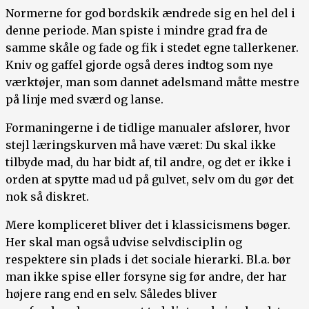
Normerne for god bordskik ændrede sig en hel del i
denne periode. Man spiste i mindre grad fra de
samme skåle og fade og fik i stedet egne tallerkener.
Kniv og gaffel gjorde også deres indtog som nye
værktøjer, man som dannet adelsmand måtte mestre
på linje med sværd og lanse.
Formaningerne i de tidlige manualer afslører, hvor
stejl læringskurven må have været: Du skal ikke
tilbyde mad, du har bidt af, til andre, og det er ikke i
orden at spytte mad ud på gulvet, selv om du gør det
nok så diskret.
Mere kompliceret bliver det i klassicismens bøger.
Her skal man også udvise selvdisciplin og
respektere sin plads i det sociale hierarki. Bl.a. bør
man ikke spise eller forsyne sig før andre, der har
højere rang end en selv. Således bliver