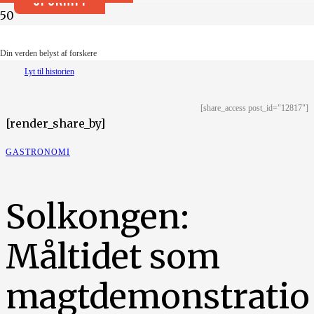
Illustration: Ruth-Anne Degn Dausell
Din verden belyst af forskere
Lyt til historien
[share_access post_id="12817"]
[render_share_by]
GASTRONOMI
Solkongen:
Måltidet som
magtdemonstratio