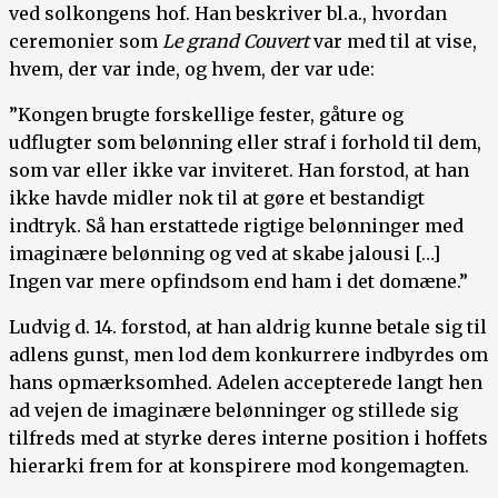
ved solkongens hof. Han beskriver bl.a., hvordan
ceremonier som
Le grand Couvert
var med til at vise,
hvem, der var inde, og hvem, der var ude:
”Kongen brugte forskellige fester, gåture og
udflugter som belønning eller straf i forhold til dem,
som var eller ikke var inviteret. Han forstod, at han
ikke havde midler nok til at gøre et bestandigt
indtryk. Så han erstattede rigtige belønninger med
imaginære belønning og ved at skabe jalousi […]
Ingen var mere opfindsom end ham i det domæne.”
Ludvig d. 14. forstod, at han aldrig kunne betale sig til
adlens gunst, men lod dem konkurrere indbyrdes om
hans opmærksomhed. Adelen accepterede langt hen
ad vejen de imaginære belønninger og stillede sig
tilfreds med at styrke deres interne position i hoffets
hierarki frem for at konspirere mod kongemagten.