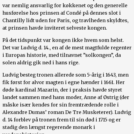
var nemlig ansvarlig for køkkenet og den generelle
husførelse hos prinsen af Condé på dennes slot i
Chantilly lidt uden for Paris, og travlheden skyldtes,
at prinsen havde inviteret selveste kongen.
På det tidspunkt var kongen ikke hvem som helst.
Det var Ludvig d. 14., en af de mest magtfulde regenter
i Europas historie, med tilnavnet ”solkongen”, da
solen aldrig gik ned i hans rige.
Ludvig besteg tronen allerede som 5-årig i 1643, men
fik først for alvor magten i egne hænder i 1661. Her
døde kardinal Mazarin, der i praksis havde styret
landet sammen med hans moder, Anne af Østrig (der
måske især kendes for sin fremtrædende rolle i
Alexandre Dumas’ roman De Tre Musketerer). Ludvig
d. 14 forblev på tronen frem til sin død i 1715 og er
stadig den længst regerende monark i