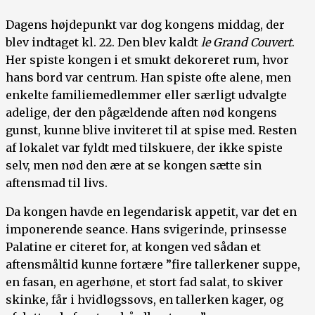
Dagens højdepunkt var dog kongens middag, der
blev indtaget kl. 22. Den blev kaldt
le Grand Couvert
.
Her spiste kongen i et smukt dekoreret rum, hvor
hans bord var centrum. Han spiste ofte alene, men
enkelte familiemedlemmer eller særligt udvalgte
adelige, der den pågældende aften nød kongens
gunst, kunne blive inviteret til at spise med. Resten
af lokalet var fyldt med tilskuere, der ikke spiste
selv, men nød den ære at se kongen sætte sin
aftensmad til livs.
Da kongen havde en legendarisk appetit, var det en
imponerende seance. Hans svigerinde, prinsesse
Palatine er citeret for, at kongen ved sådan et
aftensmåltid kunne fortære ”fire tallerkener suppe,
en fasan, en agerhøne, et stort fad salat, to skiver
skinke, får i hvidløgssovs, en tallerken kager, og