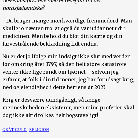
AGF-halstørklæde med et rød-gult fra det
nordsjællandske?
- Du bruger mange mærkværdige fremmedord. Man
skulle jo næsten tro, at også du var uddannet udi i
medicinen. Men behold du blot din kærre og din
farvestrålende beklædning lidt endnu.
Nu er det jo ifølge min indsigt ikke slut med verden
før omkring året 3797, så den helt store katastrofe
venter ikke lige rundt om hjørnet – selvom jeg
erfarer, at folk i din tid mener, jeg har forudsagt krig,
nød og elendighed i dette herrens år 2023!
Krig er desværre uundgåeligt, så længe
menneskeheden eksisterer, men mine profetier skal
dog ikke altid tolkes helt bogstaveligt!
GRÅT GULD
,
RELIGION