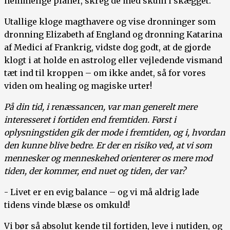
hemmelige planer, skreg de med skum i skægget.
Utallige kloge magthavere og vise dronninger som
dronning Elizabeth af England og dronning Katarina
af Medici af Frankrig, vidste dog godt, at de gjorde
klogt i at holde en astrolog eller vejledende vismand
tæt ind til kroppen – om ikke andet, så for vores
viden om healing og magiske urter!
På din tid, i renæssancen, var man generelt mere
interesseret i fortiden end fremtiden. Først i
oplysningstiden gik der mode i fremtiden, og i, hvordan
den kunne blive bedre. Er der en risiko ved, at vi som
mennesker og menneskehed orienterer os mere mod
tiden, der kommer, end nuet og tiden, der var?
- Livet er en evig balance – og vi må aldrig lade
tidens vinde blæse os omkuld!
Vi bør så absolut kende til fortiden, leve i nutiden, og