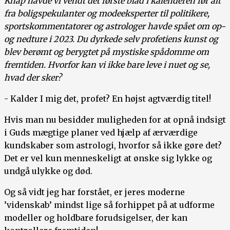
Knap havde vi vendt det første blad i kalenderen før alt
fra boligspekulanter og modeeksperter til politikere,
sportskommentatorer og astrologer havde spået om op-
og nedture i 2023. Du dyrkede selv profetiens kunst og
blev berømt og berygtet på mystiske spådomme om
fremtiden. Hvorfor kan vi ikke bare leve i nuet og se,
hvad der sker?
- Kalder I mig det, profet? En højst agtværdig titel!
Hvis man nu besidder muligheden for at opnå indsigt
i Guds mægtige planer ved hjælp af ærværdige
kundskaber som astrologi, hvorfor så ikke gøre det?
Det er vel kun menneskeligt at ønske sig lykke og
undgå ulykke og død.
Og så vidt jeg har forstået, er jeres moderne
’videnskab’ mindst lige så forhippet på at udforme
modeller og holdbare forudsigelser, der kan