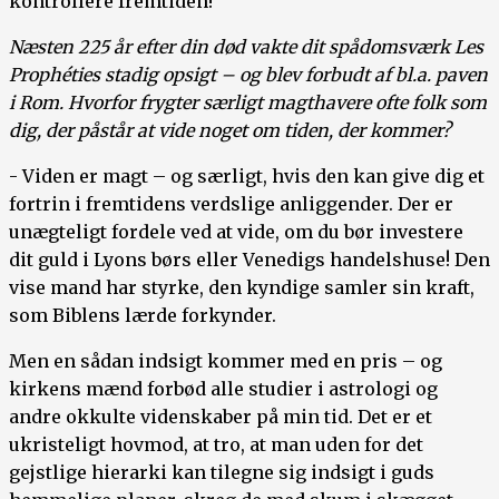
kontrollere fremtiden!
Næsten 225 år efter din død vakte dit spådomsværk Les
Prophéties stadig opsigt – og blev forbudt af bl.a. paven
i Rom. Hvorfor frygter særligt magthavere ofte folk som
dig, der påstår at vide noget om tiden, der kommer?
- Viden er magt – og særligt, hvis den kan give dig et
fortrin i fremtidens verdslige anliggender. Der er
unægteligt fordele ved at vide, om du bør investere
dit guld i Lyons børs eller Venedigs handelshuse! Den
vise mand har styrke, den kyndige samler sin kraft,
som Biblens lærde forkynder.
Men en sådan indsigt kommer med en pris – og
kirkens mænd forbød alle studier i astrologi og
andre okkulte videnskaber på min tid. Det er et
ukristeligt hovmod, at tro, at man uden for det
gejstlige hierarki kan tilegne sig indsigt i guds