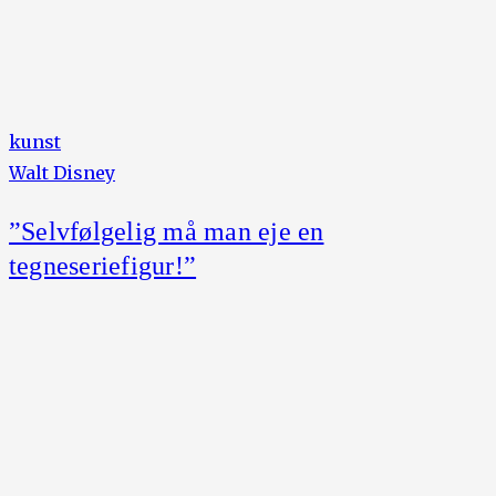
kunst
Walt Disney
”Selvfølgelig må man eje en
tegneseriefigur!”