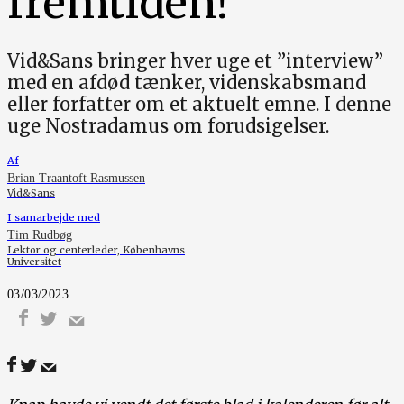
fremtiden!”
Vid&Sans bringer hver uge et ”interview”
med en afdød tænker, videnskabsmand
eller forfatter om et aktuelt emne. I denne
uge Nostradamus om forudsigelser.
Af
Brian Traantoft Rasmussen
Vid&Sans
I samarbejde med
Tim Rudbøg
Lektor og centerleder, Københavns
Universitet
03/03/2023