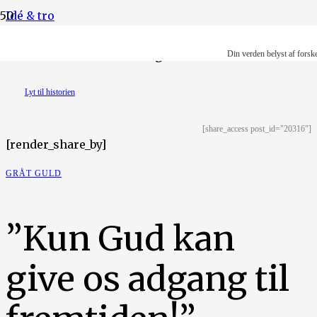
Idé & tro
Illustration: Ruth-Anne Degn Dausell
Din verden belyst af forsk
Lyt til historien
[share_access post_id="20316"]
[render_share_by]
GRÅT GULD
”Kun Gud kan
give os adgang til