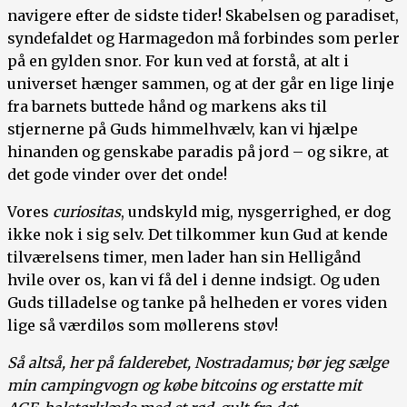
navigere efter de sidste tider! Skabelsen og paradiset,
syndefaldet og Harmagedon må forbindes som perler
på en gylden snor. For kun ved at forstå, at alt i
universet hænger sammen, og at der går en lige linje
fra barnets buttede hånd og markens aks til
stjernerne på Guds himmelhvælv, kan vi hjælpe
hinanden og genskabe paradis på jord – og sikre, at
det gode vinder over det onde!
Vores
curiositas
, undskyld mig, nysgerrighed, er dog
ikke nok i sig selv. Det tilkommer kun Gud at kende
tilværelsens timer, men lader han sin Helligånd
hvile over os, kan vi få del i denne indsigt. Og uden
Guds tilladelse og tanke på helheden er vores viden
lige så værdiløs som møllerens støv!
Så altså, her på falderebet, Nostradamus; bør jeg sælge
min campingvogn og købe bitcoins og erstatte mit